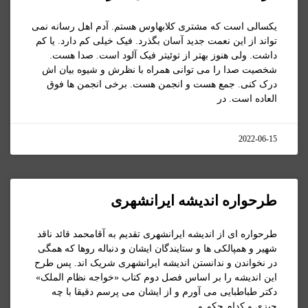
یکسالی است که مشتری کلابهاوس هستم. آدم اهل رسانه نمی
تواند از این نعمت جدید آسان بگذرد. فیک خیلی کم دارد. یا کم
داشت. ولی هنوز بهتر از توئیتر فیک آلود است. صدا هست.
شخصیت صدا را می توانی همراه با نظرش و شیوه بیان اش
درک کنی. جمع هست و انجمن هست. برخی انجمن ها فوق
العاده است. در
2022-06-15
طرحواره اندیشه ایرانشهری
طرحواره ای از اندیشه ایرانشهری تقدیم به آقامحمد قائد ناقد
شهیر و همپالکی ها و ستایندگان ایشان و دنباله روها که همگی
در نخواندن و ندانستن اندیشه ایرانشهری شریک اند. پس طرح
این اندیشه را بر اساس فصل دوم کتاب «خواجه نظام الملک»
دکتر طباطبایی می آورم و از ایشان می پرسم دقیقا با چه
چیزی و کدام حکم و