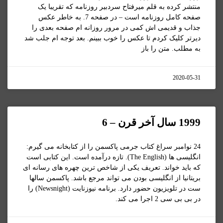
منتشر کرده به قلم میرفتاح سردبیر روزنامه که تقریبا یک
صفحه کامل روزنامه است – در صفحه 7. به خاطر عکس
جذاب و قدیمی اش کمی در مرور روزانه ام صفحه بعدی را
دیرتر کلیک کردم تا عکس را خوب ببینم. بعد توجه ام جلب شد
به مطلب. متن را باز
2020-05-31
1999 سال آخر قرن – 6
24 نوامبر سراغ کتاب جرمی پاکسمن را از کتابخانه می گیرم:
انگلیسی ها (The English). تازه درآمده است. این کتابی است
که باید خواند. تعریف یکی از شاخص ترین چهره های رسانه ای
بریتانیا از انگلیسی بودن می تواند مرجع باشد. پاکسمن سالها
ست در تلویزیون حضور دارد. برنامه نیوزنایت (Newsnight) را
در بی بی سی 2 اجرا می کند.