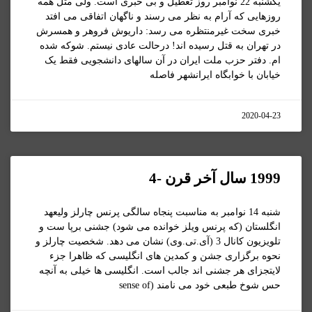
یکشنبه 22 نوامبر روز تعطیل و بی خبری است. ولی مثل همه
روزهایی که آرام به نظر می رسند و ناگهان اتفاقی می افتد
خبری سخت غیرمنتظره می رسد: داریوش فروهر و همسرش
در تهران به قتل رسیده اند! درحالت عادی نیستم. شوکه شده
ام. دفتر حزب ملت ایران در آن سالهای دانشجویی فقط یک
خیابان با خوابگاه ایرانشهر فاصله
2020-04-23
1999 سال آخر قرن -4
شنبه 14 نوامبر به مناسبت پنجاه سالگی پرنس چارلز ولیعهد
انگلستان (که پرنس ویلز خوانده می شود) جشنی برپا ست و
تلویزیون کانال 3 (آی.تی.وی) نشان می دهد. شخصیت چارلز و
نحوه برگزاری جشن و کمدین های انگلیسی که ظاهرا جزء
لایتجزای هر جشنی اند جالب است. انگلیسی ها خیلی به آنچه
حس شوخ طبعی خود می نامند (sense of