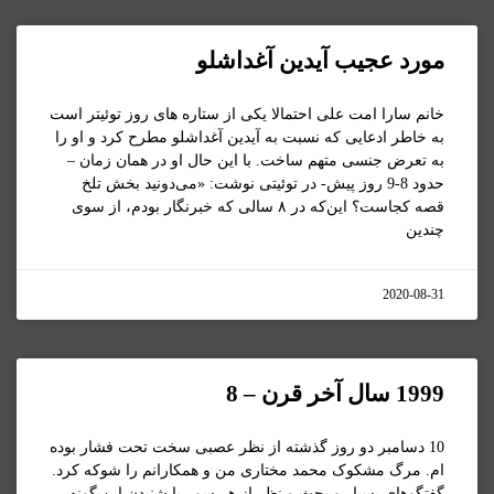
مورد عجیب آیدین آغداشلو
خانم سارا امت علی احتمالا یکی از ستاره های روز توئیتر است
به خاطر ادعایی که نسبت به آیدین آغداشلو مطرح کرد و او را
به تعرض جنسی متهم ساخت. با این حال او در همان زمان –
حدود 8-9 روز پیش- در توئیتی نوشت: «می‌دونید بخش تلخ
قصه کجاست؟ این‌که در ۸ سالی که خبرنگار بودم، از سوی
چندین
2020-08-31
1999 سال آخر قرن – 8
10 دسامبر دو روز گذشته از نظر عصبی سخت تحت فشار بوده
ام. مرگ مشکوک محمد مختاری من و همکارانم را شوکه کرد.
گفتگوهای بسیار و بحث و نظر از هر سو. با شنیدن این گونه