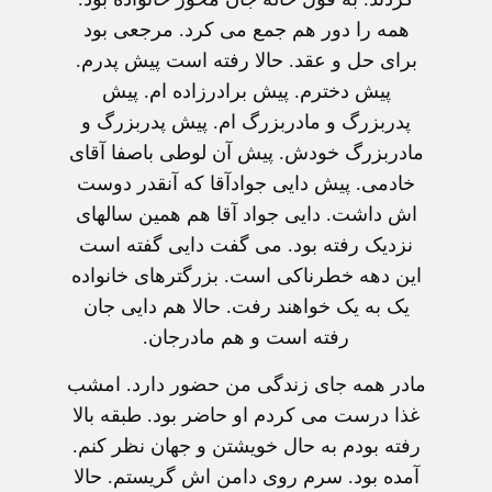
همه را دور هم جمع می کرد. مرجعی بود
برای حل و عقد. حالا رفته است پیش پدرم.
پیش دخترم. پیش برادرزاده ام. پیش
پدربزرگ و مادربزرگ ام. پیش پدربزرگ و
مادربزرگ خودش. پیش آن لوطی باصفا آقای
خادمی. پیش دایی جوادآقا که آنقدر دوست
اش داشت. دایی جواد آقا هم همین سالهای
نزدیک رفته بود. می گفت دایی گفته است
این دهه خطرناکی است. بزرگترهای خانواده
یک به یک خواهند رفت. حالا هم دایی جان
رفته است و هم مادرجان.
مادر همه جای زندگی من حضور دارد. امشب
غذا درست می کردم او حاضر بود. طبقه بالا
رفته بودم به حال خویشتن و جهان نظر کنم.
آمده بود. سرم روی دامن اش گریستم. حالا