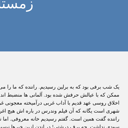
زمستا
يک شب برفی بود که به برلين رسيديم. راننده که ما را م
ممکن که با عيالش حرفش شده بود. آلمانی ها منضبط اند اي
اخلاق روسی عهد قديم با آداب غربی درآميخته معجونی غ
شهری است يگانه که آن فيلم وندرس در باره اش هيچ اغرا
راننده گفت همين است. گفتم رسيديم خانه معروفی. اما نرسي
سودی نداشت. چه برف درشتی! در لندن ازين خبرها نيست. ب