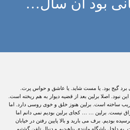
نی بود آن سال…
ی برد گيج بود. يا مست شايد. يا عاشق و حواس پرت.
ن نبود. اصلا برلين بعد از قضيه ديوار به هم ريخته است.
ريب ساخته است. برلين هنوز خلق و خوی روسی دارد. اما
ق نيست. برلين … … کجای برلين بوديم نمی دانم اما
ده بوديم. برف می باريد و بالا پايين رفتن در خيابان
ه داخل باشگاه مانندی پناهيديم و دنبال تلفن گشتيم.