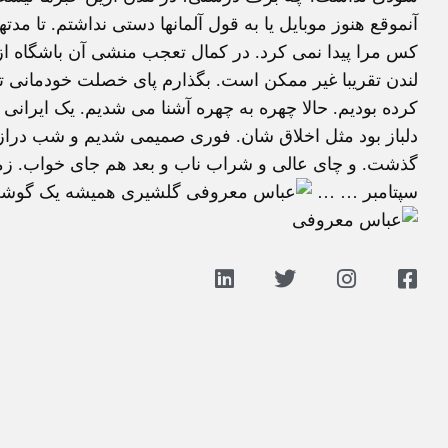
آنموقع هنوز موبايل يا به قول آلمانها دستی نداشتم. تا مد
کس مرا پيدا نمی کرد. در کمال تعجب منشی آن باشگاه از 
لندن تقريبا غير ممکن است. بگذارم پای خصلت خودمانی 
کرده بوديم. حالا چهره به چهره آشنا می شديم. يک ايرانی
دلباز بود مثل اخلاق شان. فوری صميمی شديم و شب دراز
سپتامبر … …
گلشيری هميشه يک گوشه ای