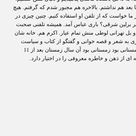
تها بعد هم نداشتم. بالاخره هم مجبور شدم که گرفتم. هيچ
ما خواست که از تلفن او استفاده کنيم. چنين چيزی در
تر برلين شرقی؟ باری عباس آمد. هميشه تلفنی صحبت
 و بل تهرانی لوطی منش تمام عيار. اکرم هم. خانه شان
ی به شعر و قصه خوانی و گفتگو از کتاب و سياست
گذشت. و چای عالی و شراب ناب و بعد هم جای خواب. زمستانی بود زمستانی بود آن سال زمستان بعد از 11
 از ذهن و خاطره معروفی را در اختيار دارد.