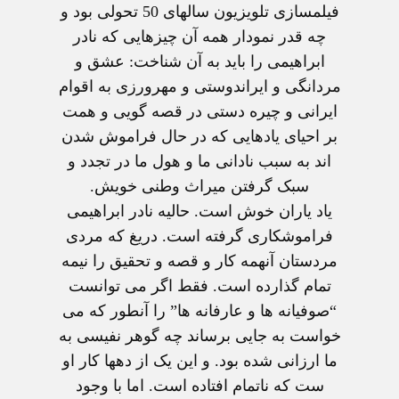
فيلمسازی تلويزيون سالهای 50 تحولی بود و
چه قدر نمودار همه آن چيزهايی که نادر
ابراهيمی را بايد به آن شناخت: عشق و
مردانگی و ايراندوستی و مهرورزی به اقوام
ايرانی و چيره دستی در قصه گويی و همت
بر احيای يادهايی که در حال فراموش شدن
اند به سبب نادانی ما و هول ما در تجدد و
سبک گرفتن ميراث وطنی خويش.
ياد ياران خوش است. حاليه نادر ابراهيمی
فراموشکاری گرفته است. دريغ که مردی
مردستان آنهمه کار و قصه و تحقيق را نيمه
تمام گذارده است. فقط اگر می توانست
“صوفيانه ها و عارفانه ها” را آنطور که می
خواست به جايی برساند چه گوهر نفيسی به
ما ارزانی شده بود. و اين يک از دهها کار او
ست که ناتمام افتاده است. اما با وجود