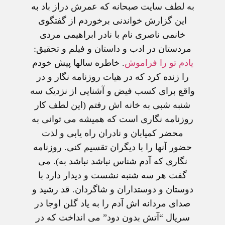
به لطف سايت صبحانه که عمرش دراز باد به
اين گزارش خواندنی برخوردم از گفتگوی
خانمی ناصری نام با نادر ابراهيمی مردی
مردستان در ادب و داستان و فيلم و تحقيق:
يادم تو را فراموش
. خاطره سالها پيش خودم
را زنده کرد که در هيات روزنامه نگار و در
واقع برای کسب فيض و آشنايی از نزديک سه
شنبه شبی به خانه اش رفتم (اين لطف کار
روزنامه نگاری است که هميشه می توانی به
محضر کميابان و نادران راه يابی و لذت
حضور آنها را با ديگران تقسيم کنی. روزنامه
نگاری که آدم شناس نباشد نباشد به). می
گفت هر سه شنبه نشست و ديدار دارد با
دوستان و دوستداران و شاگردان. قد رشيد و
صدای مردانه اش آدم را به ياد گلن اوجا در
سريال “آتش بدون دود” می انداخت که در