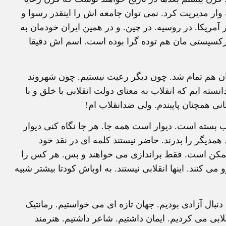
ار مدیریت کرد. نمی توان جامعه اش را اینقدر رسوا و
ر آمریکا. در روسیه. در چین. و در همین ایران خودمان به
تی پیشروترین حزب مارکسیستی مان هم توده گرا بوده است. اسم اش دقیقا
یان هم تمام شد. چون دیگر رعیت نیستیم. چون شهروند
نسته ایم که انقلاب به معنای دولت انقلابی با خلق و با
انی همچنان پایبندم. ولی ضدانقلاب ام!
 بسته است. دیوار است همه جا. هر جا نگاه کنی دیوار
مدیگر را بدرند. حاضر نیستند کلمه ای در نقد خود
 ناممکن است. فقط براندازی می خواهند و بس. هر کس را
می کنند. اینها انقلابی نیستند. به اوباش کودتا بیشتر شبیه
دنبال آزادی بودیم. جهان تازه ای می خواستیم. رمانتیک
بی می کردیم. ایمان داشتیم. شاعر داشتیم. هنرمند