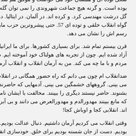
بوده است. و گرنه هیچ جماعت شهروندی را نمی توان گله و
گل درشت مهندسی کرد. و کرده اند. در آلمان. در ایتالیا. د
گواه انقلاب خلقی و توده ای 57. ح
رسم اش را نشان می دهد.
قرن بیستم تمام شد. برای بسیاری کشورها. برای ما ایران
آزاد شده ایم. چون از تجربه های هولناک خود آموخته ایم. دا
مردم و با ما چه می کند. من به آرمان انقلاب و انقلاب آرم
ضدانقلاب ام چون می دانم که راه حضور همگانی در انقلاب
می بینی. گروههای خشمگین می بینی. آدمهایی که حاضرند ه
بشنوند. حاضر نیستند دیگری را ببینند. مخالفت با ایشان
که مانع ببینند مهدورالدم و مهدورالعرض می دانند و بی آبرو 
اند. انقلابی کجا و اوباش کجا!
وقتی انقلاب می کردیم آرمان داشتیم. دنبال عدالت بودیم. 
بودیم. دست از جان شسته بودیم برای خلق. خودسازی انقلا