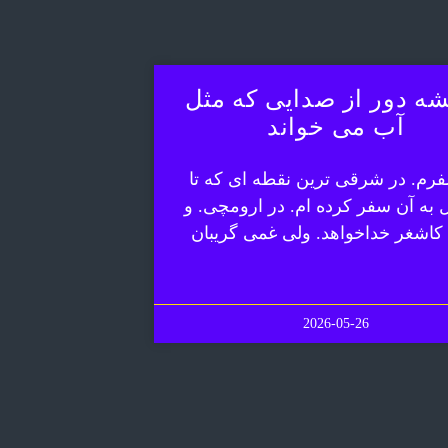
ه دور از صدایی که مثل
آب می خواند
رم. در شرقی ترین نقطه ای که تا
ل به آن سفر کرده ام. در ارومچی. و
 کاشغر خداخواهد. ولی غمی گریبان
2026-05-26