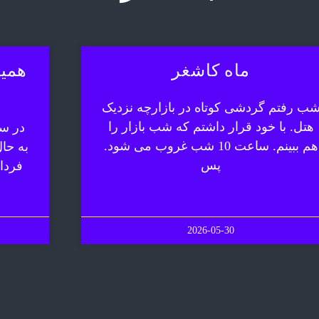
ماه کاشغر
همیش
ب رفتم گردشی کوتاه در بازارچه نزدیک
هتل. با خود قرار داشتم که شب بازار را
در سف
هم ببینم. ساعت 10 شب غروب می شود.
به حا
پس
فردا
2026-05-30