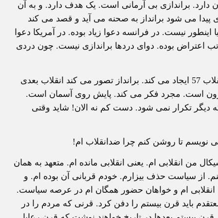
ن دارد. براندازی بی آرمانی است. یک هدف دارد. و به آن
 پیدا می شود برانداز به صحنه می آید و قصد می کند
 اینطور نیست. در فرانسه دعوا زیاد بوده. در آمریکا دعوا
ب اعتراض بوده. دوای دردها براندازی نیست. چون دردی
انقلاب امروز وسوسه است. وسوسه ای که گذار آسان انقلاب 57 ایجاد می کند. برانداز تصور می کند انقلاب بعدی
یرون است. مجرد فکر می کند. پایش روی آسمان است.
نقلاب 57 شرایطی داشت که دیگر تکرار نمی شود. دست کم نه الان! شاید وقتی
می نویسم تا روشن کنم چرا ضدانقلاب ام!
ل من انقلابی ام. یعنی انقلابی مانده ام. متعهد به همان
ی فکر می کنم. از سیاست حذف بیزارم. خودم قربانی آن بوده ام. و
 انقلابی ام و خواهان حضور همگان ام در عرصه سیاست.
عتقدم باید قرن بیستم را دفن کرد. قرنی که مردم را در
ن بیستم بعدها در تاریخ خواهند نوشت که قرن رعایا