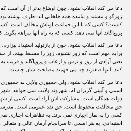
دعا می کنم انقلاب نشود. چون اوضاع بدتر از آن است که ت
زورگو و مستبد و نیامده همه خلخالی اند. طرف نوشته بود ا
کیست؟ کسی که با این جماعت اوباش مخالف است. کسی که
پروپاگاند آنها نمی دهد. کسی که به راه آنها بیراهه بگوید
دعا می کنم انقلاب نشود. چون از بازتولید استبداد بیزارم.
برایم مهم است که زور نشنوم. زور را مسلط نبینم. از مش
یعنی آزادی از زور و ترس و ارعاب و پروپاگاند و فریب به 
کنند. اینها صغیرند چه می فهمند مصلحت شان چیست.
دعا می کنم انقلاب نشود. ولی جمهوری ولایی به جمهوری 
اسمی و آیینی گریزان ام. شهروند ولایت نمی خواهد. شهر
دولت همگان است. مشارکت اش آزاد است. کسی از شهرون
حق مخالفت محفوظ است. حق نقد عمومی است. مدرسه ها د
کسی را به نماز اجباری نمی برند. به تظاهرات اجباری نمی ب
استبدادی. به هر اسمی. تا سرانجام آرمان عالی و متعالی