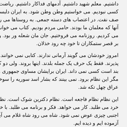
داشتیم. معلم شهید داشتیم. آدمهای فداکار داشتیم. ریا
کسی نبودیم. می خواستیم وطن وطن شود. به ایران دلبسته بو
صف نفت. در اعتصاب های دسته جمعی. به روستاها می رفت
آنها که معلمان ما بودند. حامی مردم بودیم. کتاب می خو
می کردیم. روزنامه می فروختیم. جان مان شعله ور بود. ول
بر قصر ستمکاران تا خود چه رود خذلان.
امروز خودشان می گویند آرمانی ندارند. کتابی نمی خوانند.
پذیرند. فقط یک حرف یک جمله بلدند. اینها بروند. ولی دو ک
بند است کسی نمی داند. ایران برایشان مساوی جمهوری ولا
مگر این نظام برود. نمی بینند که بشار اسد سوریه را سو
عراق چهل تکه شد.
این نظام نظام فاجعه است. نظام دکترین شوک است. نظ
خرد می طلبد. کار می خواهد. فکر و برنامه می طلبد. با 
اجنبی چیزی عوض نمی شود. شاه می رود شاه غلام می آید. 
آزموده ایم و دیده ایم.