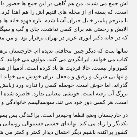
اش جمع می شدند. من هم گاهی در این جمع ها حضور داشته
است. که بسته ای از مجله های قدیم اش را هم اهدا کرد.
با مترجم پیامبر خلیل جبران آشنا شدم. تازه قهوه خانه ها هم
آلایش و زحمتی هم برای کسی نداشت. چای و گپ و سیگار.
که در خانه دکتر انوری عزیز در تهران برقرار بود. و من مع
سالها ست که دیگر چنین محافلی ندیده ام. خارجستان بره
کتاب می خوانند. ایرانگردی می کنند. مولوی می خوانند. 
کمون‌وار نیست. حالا فردیت ها باد کرده است. آدمها از
و تنها بی شریک و رفیق و محفل. برای خودش می خواند اگ
گذراند. اما خوش است. حوصله کسی را ندارم ورد زبانش 
بزرگ آب رفته است. خویشی معنایی ندارد. خاطره شده 
است. هر کسی دور خود می تند. سوسیالیسم خانوادگی و رف
در خارجستان وضع قطعا وخیم‌تر است. پراکندگی بس بسیار
یکدیگر را زیاد می کند. بهانه‌ای جشنی فستیوالی رونمایی
کشور پراکنده باشیم دیگر احتمال دیدار کمتر و کمتر می ش