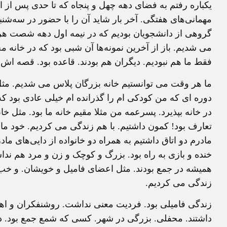
یکباره رفتم به فضای دهه چهل و پنجاه که تا حدی پس از ا
مهمانی‌های هفتگی. آخر بار شاید آن را با حضور در سه‌شنبه
گروهی از دانشجویان بودیم که در نیمه اول دهه شصت هر 
می شدیم. باز از آخرین نمونه‌ها آن شبی بود که در خانه مح
فقط ما هم نبودیم. دیگران هم بودند. قاعده بود. قصه اش 
ما هر وقت می توانستیم خانه بزرگان پلاس می شدیم. مثل خ
دوره ای که من کودکی ام را گذرانده ام خیلی عادی بود که
در خانه بپذیرد. پسرعمه من مثلا مقیم خانه ما بود. مثل خ
تعارف بود! کمون داشتیم. با هم زندگی می کردیم. خود ما قب
مادرم دو اتاق داشتیم به همراه دو خانواده از دایی‌های مادر
خنده و بازی به راه بود. بزرگ و کوچک و زن و مرد هم ند
همیشه در جمع بودند. مثل اعضای فامیل و خویشان. و خب 
زندگی می کردیم.
زندگی فامیلی بود. فردیت معنی نداشت. روشنفکران و اهل
داشتند. محفلی. بزرگی در شهر. کسی که شمع جمع بود. د