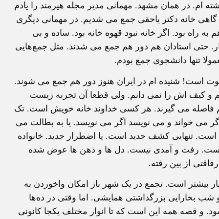
 ام. در همان مشهد. مهمانی مدیر مجله هیرمند را یادم
 گاهی خانه دکتر یاحقی جمع می شدیم. در مهمانی دیگری
 به راه بود. اگر خانه نبود قهوه خانه بود. ساده و بی
 حتی استادان هم دور هم جمع می شدند. مثل جمع‌هایی
مولا تنها دانشجوی جمع بودم.
وت است! شنیده ام در ایران هنوز دور هم جمع می شوند.
کم و کیف اش را نمی دانم. ولی قطعا آن تجربه زیست
 هم فاصله می گیرند. هر کسی خداوند خانه خویش است. تک
ر می خواند و می نویسد اگر می نویسد. یا به بطالت می
است. تنهایی کشف جدید است. یا اضطرار جدید. خانواده
است. رفت و آمدی نیست. دل ها و ذهن ها عوض شده
اقتی از بین رفته.
 بیشتر است. تجمع در یک شهر باز امکان واخوردن به
 و شب بخارایی بزرگداشتی همایشی. اما وقتی در ده‌ها
ود. و قصه همه این است که تا انوار مختلف یکجا کانونی