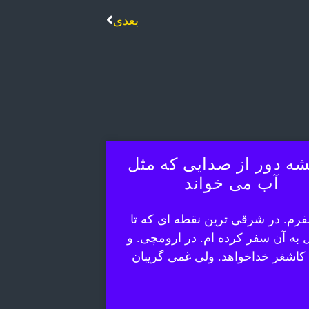
بعدی
ه دور از صدایی که مثل
آب می خواند
رم. در شرقی ترین نقطه ای که تا
ل به آن سفر کرده ام. در ارومچی. و
 کاشغر خداخواهد. ولی غمی گریبان