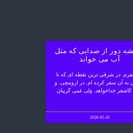
ه دور از صدایی که مثل
آب می خواند
رم. در شرقی ترین نقطه ای که تا
ل به آن سفر کرده ام. در ارومچی. و
 کاشغر خداخواهد. ولی غمی گریبان
2026-05-26