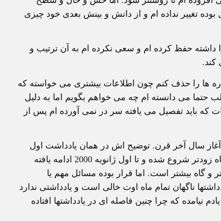
ل بوده تغییر نداده ام و از دانش و بینش بعدی خود چیزی
 داشته حفظ کرده ام و سعی نکرده ام به آن ترتیب و
کند.
اره ها را حذف کنم چون اطلاعات بیشتری می خواسته که
لب حتما می دانسته ام چه می خواهم بگویم اما به دلیل
ات که باید تفصیل می یافته سر در نمی آورده ام پس از
د. کمی زودتر از آغاز سال آخر قرن. توضیح اش در همان یادداشت اول
یعنی 5 نوامبر 98 آمده است. به این ترتیب یادداشتها سه ماه زودتر شروع شده و تا اول ژانویه 2000 ادامه یافته
 و گاه بیشتر است. اما قرار بوده مسائل مهم یا
داشتها ناگهان تمام ماه اوت خالی است و یادداشتی ندارد
م نیامده که چرا چنین فاصله ای در یادداشتها افتاده