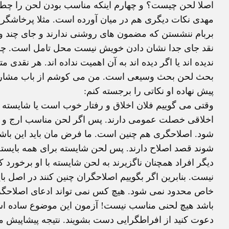
اصلا لحن چیست؟ و چهارم اینکه مناسب بودن لحن را چط
مهدی نکات دیگری هم در میان آورده است. مثلا پرخاشگری من
بربام ننشستن که مضمون های روشنی ندارند و جای چند و 
نقد جای جدا نشان دادن خویش نیست محل تامل است. چرا 
ندیده اند یا اگر دیده اند به آن اهمیت نداده اند. هر نقدی 
بحث لحن بحث وسیعی است. من می کوشم از باب مشارکت
پیش نهاده او نکاتی را برجسته کنم:
وقتی می گوییم فلان اخلاق و رفتار خوب است یا شایسته ا
اخلاقی خصلت عمومی دارند. پس اگر لحن مناسب ارج و اهمی
شود. اصلاحگری هم چنین است. ما فرض مان باید این باش
شوند قصد اصلاح دارند. پس لحن شایسته برای همه بایس
دیگر افراد همچنان ناگزیرند به لحن شایسته با او برخور
نیست. بنابرین اگر بگوییم اصلاحگران چنین کنند در اصل ب
خاص محدود نمی شود. هیچ کس نمی تواند ادعای اصلاحگری 
باشد هیچ لحنی مناسب نیست! آزمون این موضوع ساده است: 
دعوت کنید از افراطگرایی دست بشویند. نتیجه پیشاپیش 