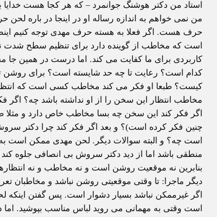
استاد من دکتر هوشنگ جوانمرد – که هر کجا هست خدایا ب
من نمی خواهم به اندازه رساله او در اینجا در باره لحن ح
حرف هست. اگر فعلا به هسته حرف مهدی توجه کنیم این
است که مخاطب از گوینده دارد برای تنظیم سطح شدت نق
کاربردی برای ما کفایت می کند. اما درست در همین جا 
کدام است؟ رعایت تا چه حد شایسته است؟ برای روشن 
کیست؟ طبعا او فکر می کند مخاطب کسی است که انتظار دا
مخاطب انتظار این سخن را از او نداشته باشد چه؟ اگر ف
اگر فکر کند این سخن چه بسا مخاطب خاص دارد و مثلا 
چنین فکر کرده است)؟ و بعد اگر فکر کند چرا دکتر سروش
است چه؟ و البته سوالات دیگر. لحن مهدی ممکن است به گ
منطقی باشد اما از دید دکتر سروش بی انصافی جلوه کند و
بنابرین نه موقعیت روشن است و نه مخاطب و نه انتظاره
دیگر ماجرا: تا وقتی موقعیتی روشن نباشد و مخاطبان تعر
اگر غیرممکن نباشد بسیار دشوار است. پس گفتن اینکه لح
است وقتی به مهمانی می روید لباس مناسب بپوشید. اما 