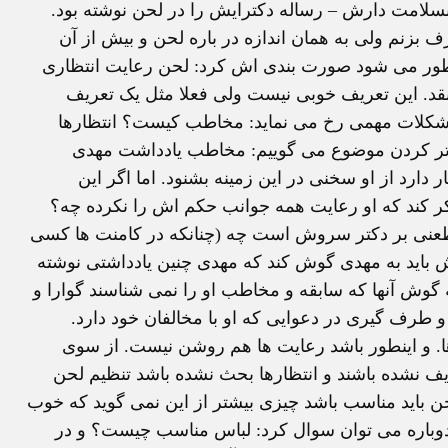
سلامت دارش – رساله دکترایش را در لحن نوشته بود.
رف بزنم ولی به همان اندازه در باره لحن و بیش از آن
طور می شود صورت بندی اش کرد: لحن رعایت انتظاری
د. این تعریف خوبی نیست ولی فعلا مثل یک تعریف
مشکلات مهمی رخ می نماید: مخاطب کیست؟ انتظارها
تر کردن موضوع می گوییم: مخاطب یادداشت مهدی
رد از او سخنی در این زمینه بشنود. اما اگر این
کر کند که او رعایت همه جوانب حکم اش را نکرده چه؟
طعنی بر دکتر سروش است چه (چنانکه در کامنت ها کسی
 باید به مهدی گوش کند که مهدی چنین یادداشتی نوشته
وش آنها که سابقه و مخاطب او را نمی شناسند گوارا و
 طرف گیری در دعوایی که او با مخالفان خود دارد.
ا. و اینطور باشد رعایت ها هم روشن نیست. از سوی
یف نشده باشند و انتظارها بحث نشده باشد تنظیم لحن
ن باید مناسب باشد چیزی بیشتر از این نمی گوید که خوب
دوباره می توان سوال کرد: لباس مناسب چیست؟ و در