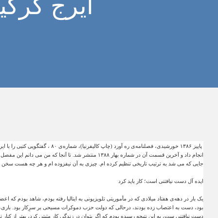
ایرج گرگی
پاییز
۱۳۸۶
خورشیدی، فصلنامه‌ی ره آورد (چاپ کالیفرنیا)، شماره‌ی
۸۰
، گفتگویی کتبی را با ای
انجام داد و آخرین قسمت آن در شماره
بهار
۱۳۸۸
منتشر شد. تا آنجا که من می دانم این مفصل ت
جایی که می شد به ترتیب تاریخی تنظیم کرده ام. چیزی به آن نیفزوده ام و هر چه هست سخن
ایده آل دست نیافتنی است؛ کار باید کرد
یک بار در دهه‌ی هفتاد میلادی که در مأموریتی تلویزیونی به ایتالیا رفته بودم، شاهد بودم که اع
بود، دست به اعتصاب زده بودند، درحالی که دولت حزب دموکرات مسیحی بر سرِکار بود. باری، از 
دست نیافتنی ست، به این نتیجه رسیده بودم که اگر بتوان در زندگی کار مثبتی کرد، بهتر از کنا