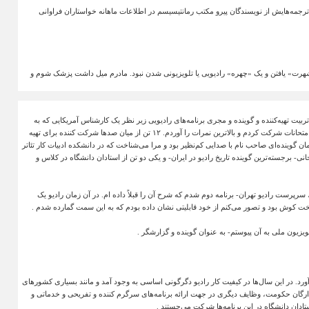
ترجمه‌هایش از نویسندگان پیرو مکتب رمانتیسیسم در
اطلاعات ماهانه
خواستاران فراوانی
ن «شهرت» یافتن و یک «چهره» رادیویی یا تلویزیونی شدن نبود. مادرم میل داشت پزشک شوم و
ربیت تهیه‌کننده و گوینده و مجری برنامه‌های رادیویی زیر نظر یک کارشناس آمریکایی که به
متحانات شرکت کردم و بالاترین نمرات را آوردم.
۱۲
تن از میان صدها شرکت کننده برای تهیه
ان گوینده‌ای صاحب نام با صدایی کم‌نظیر بود و مرا می‌شناخت که در دانشکده ادبیات کار تئاتر
انی- برجسته‌ترین گوینده تاریخ رادیو در ایران- و یکی دو تن از استادان دانشگاه در کلاس و
 سرپرست رادیو تهران- برنامه دوم شدم که شرح آن را قبلاً داده ام. در آن زمان رادیو یک
 سخت کوش بود و تصور می‌کنم از خود قابلیتی نشان داده بودم که به این سمت گمارده شدم
.
تلویزیون ملی به آن پیوستم- به عنوان گوینده و گزارشگر
.
آورد. در این سال‌ها در کیفیت کار رادیو دگرگونی اساسی به وجود آمد و مانند بسیاری کشورهای
رگان حکومت، وظایف دیگری در جهت ارائه برنامه‌ها‌ی سرگرم کننده و تفریحی و خدماتی و
تادان دانشگاه در این برنامه‌ها شرکت می‌جستند
.