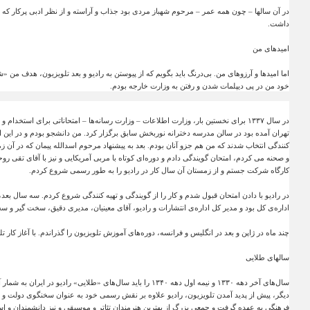
در آن سالها – چون همه عمر – مرحوم شهباز مردی بود جذاب و آراسته و از نظر ادبی پرکار که 
داشت
.
امیدهای من
اما امیدها و آرزوهای من. بی‌درنگ باید بگویم که از پیوستن به رادیو و بعد تلویزیون، هدف م
خود من در پی دیپلمات شدن و رفتن به وزارت خارجه بودم
.
در سال
۱۳۳۷
برای نخستین بار، وزارت اطلاعات – وزارت رسانه‌ها – امتحاناتی برای استخدام و ت
تهران آمده بود در سالن مدرسه دخترانه نوربخش سابق برگزار کرد. من دانشجو بودم و در این ا
کنندگی انتخاب شدند که من هم جزو آنان بودم. بعد به پیشنهاد مرحوم اسدالله پیمان که در آن زم
و صحنه می‌ کردم، امتحان گویندگی دادم و دوره‌ای کوتاه با مربی آمریکایی و نیز با آقای تقی روح
کارگاه شرکت جستم و از زمستان آن سال کار در رادیو را به طور رسمی شروع کردم
.
در رادیو با دادن امتحان قبول شدم و کار را از گویندگی و تهیه کنندگی شروع کردم. سه سال بعد،
اداره‌ی کل بود و مدیر کل اداره‌ی انتشارات و رادیو، آقای معینیان، مدیری دقیق، سخت گیر و
چند ماه در ژاپن و بعد در انگلیس و فرانسه، دوره‌های آموزش تلویزیون را گذراندم. با آغاز کار 
سالهای طلایی
سال‌های آخر دهه
۱۳۳۰
و نیمه اول دهه
۱۳۴۰
را باید سال‌های «طلایی» رادیو در ایران به شمار 
دیگر، پیش از پدید آمدن تلویزیون، رادیو علاوه بر نقش رسمی خود به عنوان سخنگوی دولت و ا
فرهنگی به عهده گرفت و جمعی بزرگ از بهترین هنرمندان تئاتر و موسیقی و نیز دانشمندان و اس