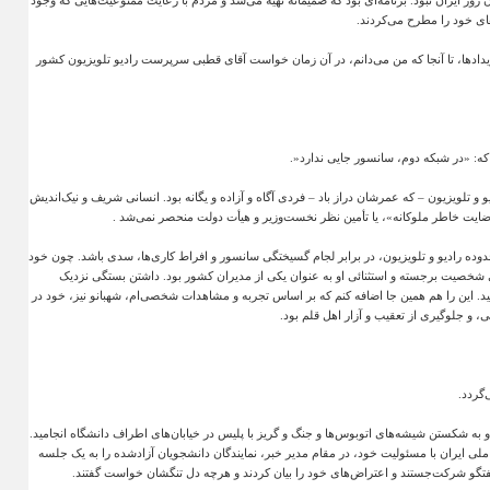
روز ایران نبود. برنامه‌ای بود که صمیمانه تهیه می‌شد و مردم با رعایت ممنوعیت‌هایی که وجود
های خود را مطرح می‌کردند
.
دادها، تا آنجا که من می‌دانم، در آن زمان خواست آقای قطبی سرپرست رادیو تلویزیون کشور
ه: «در شبکه دوم، سانسور جایی ندارد
.»
 تلویزیون – که عمرشان دراز باد – فردی آگاه و آزاده و یگانه بود. انسانی شریف و نیک‌اندیش
ضایت خاطر ملوکانه»، یا تأمین نظر نخست‌وزیر و هیأت دولت منحصر نمی‌شد
.
محدوده رادیو و تلویزیون، در برابر لجام گسیختگی سانسور و افراط کاری‌ها، سدی باشد. چون خود
‌های شخصیت برجسته و استثنائی او به عنوان یکی از مدیران کشور بود. داشتن بستگی نزدیک
خشید. این را هم همین جا اضافه کنم که بر اساس تجربه و مشاهدات شخصی‌ام، شهبانو نیز، خود در
، و جلوگیری از تعقیب و آزار اهل قلم بود
.
‌گردد
.
به شکستن شیشه‌های اتوبوس‌ها و جنگ و گریز با پلیس در خیابان‌های اطراف دانشگاه انجامید.
ملی ایران با مسئولیت خود، در مقام مدیر خبر، نمایندگان دانشجویان آزادشده را به یک جلسه
فتگو شرکت‌جستند و اعتراض‌های خود را بیان کردند و هرچه دل تنگشان خواست گفتند
.