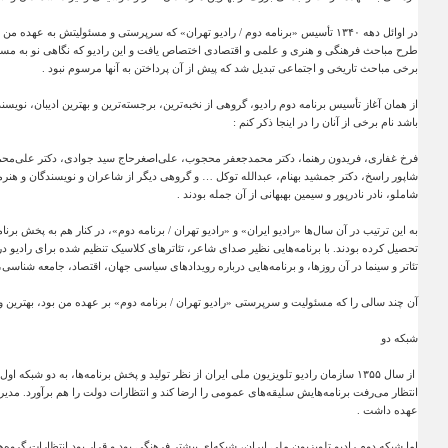
در اوائل دهه
۱۳۴۰
تأسیس «برنامه دوم / رادیو تهران» که سرپرستی و مسئولیتش به عهده من واگذ
طرح مباحث فرهنگی و هنری و علمی و اقتصادی اختصاص یافت و این رادیو که نگاهی نو به مسائل 
برخی مباحث تاریخی و اجتماعی تبدیل شد که پیش از آن پرداختن به آنها مرسوم نبود
.
از همان آغاز تأسیس برنامه دوم رادیو، گروهی از نخبه‌ترین، برجسته‌ترین و بهترین ادیبان، نویس
باشد نام برخی از آنان را در اینجا ذکر کنم
:
فرخ غفاری، فریدون رهنما، دکتر محمدجعفر محجوب، علی‌اصغرحاج سید جوادی، دکتر علی‌محم
شاپور راسخ، دکتر جمشید بهنام، عبدالله توکل … و گروهی دیگر از شاعران و نویسندگان و هنرمن
شاملو، نادر نادرپور و سیمین بهبهانی از آن جمله بودند
.
به این ترتیب در آن سال‌ها «رادیو ایران» و «رادیو تهران / برنامه دوم»، در کنار هم به پخش برنا
تحصیل کرده بودند. با برنامه‌هایی نظیر صدای شاعر، تئاترهای کلاسیک تنظیم شده برای رادیو در
تئاتر و سینما در آن روزها، و برنامه‌هایی درباره رویدادهای سیاسی جهان، اقتصاد، جامعه شناسی، ا
آن چند سالی را که مسئولیت و سرپرستی «رادیو تهران / برنامه دوم» بر عهده من بود، بهترین 
شبکه دو
از سال
۱۳۵۵
سازمان رادیو تلویزیون ملی ایران از نظر تولید و پخش برنامه‌ها، به دو شبکه او
انتظار می‌رفت برنامه‌هایش سلیقه‌های عمومی را ارضا کند و انتظارات دولت را هم برآورد. م
عهده داشت
.
اما شبکه دوم رادیو تلویزیون ملی ایران، شبکه‌ای بیشتر فرهنگی بود و قرار بود انتظارات گروه