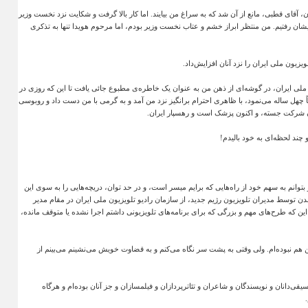
قای قطبی، مانع از آن شد که به سراغ من بیایند. اما کار بالا گرفت و شکایت نزد نخست وزیر
یشان رفتیم. من منتظر ابراز خشم و عتاب نخست وزیر بودم، اما مرحوم هویدا تنها به تذکری
یون ملی ایران را نزد آنان افزایش‌داد
.
ون ملی ایران، در گوشه‌ای از ذهن من به عنوان یک خاطره‌ی مطبوع جائی یافت تا این که روزی در
 چهل ساله می‌نمود، با ظاهری احترام برانگیز نزد من آمد و به گرمی با من دست داد و روبوسی
ان شرکت جسته، و اکنون پزشک است و رهسپار ایران
.
 چند لحظه‌ای به خود بالیدم
!
توانم به سهم خود از راه‌هایی که برایم میسر است، و در حد توان، دریچه‌هایی را به سوی این
ن توسط مدیران تلویزیون رژیم جدید، از سازمان رادیو تلویزیون ملی ایران در مقام مدیر
این که طرح‌های مهم و بزرگی که برای برنامه‌های تلویزیونی داشتم اجرا نشده یا متوقف مانده،
نبوده‌ام. ولی وقتی به پشت سر نگاه می‌کنم و به قضاوت خویش می‌نشینم می‌بینم از
ی‌‌دانان و نویسندگان و شاعران و تئاترپردازان و فیلمسازان و جز آنان بوده‌ام و هرگاه
.