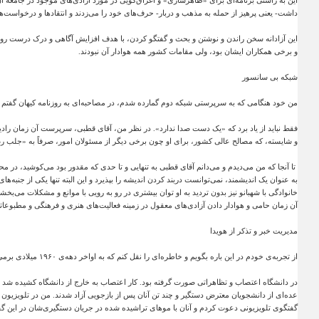
این به راستی برنامه‌ای برای «ظاهرسازی» و اغراق‌گویی در مورد آزادی‌های موجود در جامعه آن 
داشت- یعنی پرهیز از حمله به مذهب و دربار- حرف‌های خود را می‌زدند و انتقادها و درخواست‌
این آزادانه سخن راندن و نوشتن و بحث و گفتگو کردن، با هدف افزایش آگاهی و درک درست روی
و برخی همکاران ایشان بود، ولی مقامات کشور همه هوادار آن نبودند
.
شبکه بی سانسور
من خود هنگامی که به سرپرستی شبکه دوم گمارده شدم، در مصاحبه‌ای به روزنامه کیهان گفتم ک
فقط نباید از یاد برد که «یک دست صدا ندارد». در نظر من، آقای قطبی، سرپرست آن زمان رادیو و
و شایسته، که مصالح عالی کشور، برای او چون برخی دیگر از مسئولان امور، صرفاً به «جلب ر
تا آنجا که من می‌دیدم و می‌دانم آقای قطبی به تنهایی و تا حدی که مقدور بود می‌کوشید، در 
به عنوان یک اندیشمند، نمی‌توانست دربند کردن اندیشه را بپذیرد و این البته تنها یکی از جنبه
خانوادگی با شهبانو نیز بدون تردید به او توان بیشتری در رو به رویی با موانع و مشکلات می‌ب
آن زمان حامی و هوادار دادن آزادی‌های معقول در زمینه فعالیت‌های هنری و فرهنگی و مطبوعاتی
مدیریت خبر و تذکر از هویدا
از تجربه‌ی خودم در این باره بگویم و خاطره‌ای را نقل کنم که به اواخر دهه‌ی
۱۹۶۰
میلادی برمی
در دانشگاه اعتصاب و تظاهراتی صورت گرفته بود. کار اعتصاب به خارج از دانشگاه کشیده شد و 
عده‌ای از دانشجویان معترض دستگیر و چند تن آنان پس از بازجویی آزاد شدند. من در تلویزیون 
گفتگوی تلویزیونی دعوت کردم و آنان با موهای تراشیده شده در جریان دستگیری‌شان در این گ