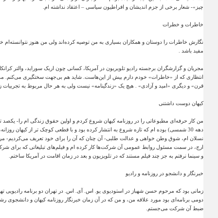
چیز»- شعار برخی از جزم اندیشان و افراطیون سیاسی – اعتقاد نداشته ام
.
خاطرات و خطرات
نگارش خاطرات را دوستان و همکاران بسیاری به من توصیه کرد‌ه‌اند ولی من هنوز نتوانسته‌ام 
مفید باشد
.
مجریان و گزارشگران برجسته رادیو تلویریون در آمریکا، کسانی چون اریک سوراید، والتر کرانکا
انتظاری که از «خاطرات» خودم دارم بیش از این‌هاست. شاید هم بی‌جهت سختگیری می‌کنم. مد
قرن» و دیگری «امید و آزادی» . هیچ یک «زندگینامه» نیست ولی به هر حال مربوط به تجربیات ز
کیهان دوست داشتنی
من کار حرفه‌ای مطبوعاتی را در روزنامه
کیهان
شروع کردم و اولین حقوق زندگی ام را- یکصد توم
دهه 30 شمسی) بوده ام که تازه شروع به انتشار کرده بود و با قطعی کوچک تر از
کیهان
روزانه
نسلان ام، شوق وطن خواهی و عدالت طلبی- آن چنان که آن را برای خود تعریف می‌کردیم- مرا 
ارج، در سمت مسئول روابط عمومی آن شرکت‌ها کار کرده ام و فیلم‌های تبلیغاتی که برای شرکت 
و سینما نرفتم به جز چند فیلم مستند که در تلویزیون و بعد در زمان اقامت در آمریکا ساختم
.
خبرنگار و دانشجو در روزنامه و رادیو
زمانی بود که مرحوم حسن شهباز در استودیوی یو. اس. آی. اس. در تهران دو برنامه رادیویی تهیه
دومی برنامه‌ای بود مورد علاقه من، و من که در آن زمان خبرنگار روزنامه
کیهان
و دانشجوی رشته
ضبط آن شرکت می‌جستم
.