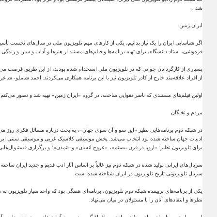
شد
.
ایران زمین
اگر شناسایی ایران را یک نیاز بدانیم، یکی از کارهای مهم تلویزیون ملی در سال‌های نخست تأسی
فره‌وشی، استاد دانشگاه، برای تهیه برنامه‌ها و فیلم‌های مستند از هنرها و آداب و سنن و زندگی
بسیاری از کارگردانان جوانی که در تلویزیون ملی استخدام شده بودند، از این طریق فرصت می‌یاف
از افراد علاقه‌مند خارج از کادر تلویزیون نیز با این برنامه همکاری می‌کردند. احمد شاملو- شاعر 
اولین فیلم‌های مستندی که ناصر تقوایی ساخت، در گروه «ایران زمین» تهیه شد و تصور می‌کن
مردم و نخبگان
در شبکه دوم برنامه‌هایی نظیر «این سو و آن سوی جهان»، به بحث درباره مسائل فکری روز می‌پر
ادبیات جهان ساخته شده بود انتخاب می‌شد. پخش موسیقی کلاسیک غربی و موسیقی سنتی ایران،
برای تلویزیون نظیر: «اروپا در قرن بیستم»، «عروج انسان» و «تمدن»؛ و برگزاری فستیوال‌هایی 
سریال‌های ایرانی تولید شده در شبکه دوم نیز غالباً بر اساس آثار ادب قدیم و جدید ایران ساخت
سریال تلویزیونی تاریخ تلویزیون در ایران شناخته شده است
.
یکی از برنامه‌های پربیننده شبکه دوم تلویزیون، برنامه‌ای هفتگی بود که واحد سیار تلویزیون به
نظرها و انتقادهای آنان را با مسئولان در میان می‌نهاد
.