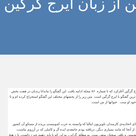
ن از زبان ایرج گرگین
رج گرگین آغازکرد که تا شماره
۸۶
مجله ادامه یافت. این گفتگو را ماندانا زندیان در هفت بخش
رین گفتگو با ایرج گرگین است. متن زیر را از بخشهای مختلف این گفتگو استخراج کرده ام و تا
 خود او ست
.
عنوانها از من است
:
ضای اتحادیه‌ی کارمندان تلویزیون ایتالیا که وابسته به حزب کمونیستِ بریده از مسکوِ آن کشور
آنجا که مانند بسیاری دیگر، دریافته بودم جامعه‌ی ایده آل و کاملی که در آرزوی ماست،
ر نشستن و بافتن سخنان منفی ست. به مطلق گرایی، به این که یا باید «همه چیز» داشت، یا « هیچ