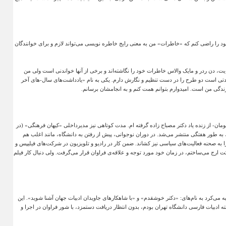
خود را راضی کنم که «خاطرات» من به معنی رایج خاطره نویسی می‌تواند لازم و برای خوانندگان
یت، دن ردر و مایک والاس خاطرات خود را نگاشته‌اند و برخی از آنها خواندنی است ولی من
تی است دو طرح را در دست تنظیم و نگارش دارم. یکی به نام «یادداشت‌های سال-های آخر
ندگی من است. امیدوارم بتوانم همت کنم و به انجامشان برسانم
.
ان- از زنده یاد دکتر مصباح زاده گرفته ام. مدت کوتاهی نیز مدیرداخلی «کیهان فرهنگی» (در
، به طور هفتگی منتشر می‌شد. در دوران نوجوانی، پیش از رفتن به دانشگاه، مانند اغلب هم
به صحنه فعالیت‌های سیاسی نیز کشاند. ضمن کار در رادیو و تلویزیون در شرکت‌های فیلیپس و
ارج می‌ساختم، در زمان خود مورد توجه و علاقه‌ی فراوان قرار می‌گرفت. ولی دنبال کار فیلم
 می‌کرد به نام‌های: «دکتر خوشقدم» و «با شاهکارهای جاویدان ادبیات جهان آشنا شوید». این
 ادبیات فارسی دانشگاه تهران بودم، بدون انتظار دریافت دستمزد، با شور فراوان در اجرا و