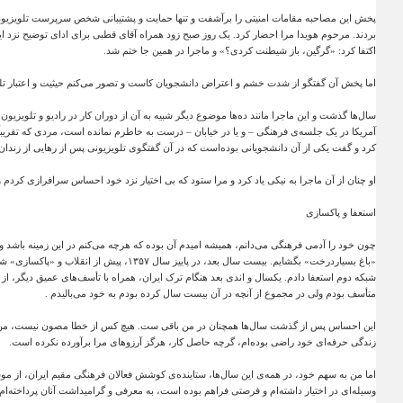
پخش این مصاحبه مقامات امنیتی را برآشفت و تنها حمایت و پشتیبانی شخص سرپرست تلویزیون، آ
بردند. مرحوم هویدا مرا احضار کرد. یک روز صبح زود همراه آقای قطبی برای ادای توضیح نزد ا
اکتفا کرد: ‌«گرگین، باز شیطنت کردی؟» و ماجرا در همین جا ختم شد
.
اما پخش آن گفتگو از شدت خشم و اعتراض دانشجویان کاست و تصور می‌کنم حیثیت و اعتبار تلویز
سال‌ها گذشت و این ماجرا مانند ده‌ها موضوع دیگر شبیه به آن از دوران کار در رادیو و تلویزی
آمریکا در یک جلسه‌ی فرهنگی – و یا در خیابان – درست به خاطرم نمانده است، مردی که تقریباً
کرد و گفت یکی از آن دانشجویانی بوده‌است که در آن گفتگوی تلویزیونی پس از رهایی از زند
او چنان از آن ماجرا به نیکی یاد کرد و مرا ستود که بی اختیار نزد خود احساس سرافرازی کردم و
استعفا و پاکسازی
چون خود را آدمی فرهنگی می‌دانم، همیشه امیدم آن بوده که هرچه می‌کنم در این زمینه باشد و ب
«باغ بسیاردرخت» بگشایم. بیست سال بعد، در پاییز سال
۱۳۵۷
، پیش از انقلاب و «پاکسازی» شد
شبکه دوم استعفا دادم. یکسال و اندی بعد هنگام ترک ایران، همراه با تأسف‌های عمیق دیگر، از 
متأسف بودم ولی در مجموع از آنچه در آن بیست سال کرده بودم به خود می‌بالیدم
.
این احساس پس از گذشت سال‌ها همچنان در من باقی ست. هیچ کس از خطا مصون نیست، من هم 
زندگی حرفه‌ای خود راضی بوده‌ام، گرچه حاصل کار، هرگز آرزو‌های مرا برآورده نکرده است
.
اما من به سهم خود، در همه‌ی این سال‌ها، ستاینده‌ی کوشش فعالان فرهنگی مقیم ایران، از موسیق
وسیله‌ای در اختیار داشته‌ام و فرصتی فراهم بوده است، به معرفی و گرامیداشت آنان پرداخته‌ام