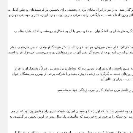
ار شد، به رادیو در ایران معنای تازه‌ای بخشید. برای نخستین بار فرستنده‌ای به طور کامل به
و رویدادها داشت، به پایگاهی برای معرفی هنر و ادبیات جدید ایران، تئاتر و موسیقی جهان و
ندگان، هنرمندان و دانشگاهیان، به دعوت من با آن به همکاریِ پیوسته پرداختند. شاید مناسب
د کاردان، علی‌اصغر سروش، مهدی اخوان ثالث، دکتر هوشنگ نهاوندی، حسن هنرمندی، دکتر
دان که «برنامه دوم» از وجود گرانقدر آنها در برنامه‌هایش بهره می‌جست. فروغ فرخ‌زاد، احمد
مه می‌پرداختند. رادیو تهران رادیویی بود که مخاطبان برنامه‌هایش صرفاً روشنفکران و افراد
 روزهای جمعه به کارگردانی زنده یاد بیژن مفید و با شرکت برخی از بهترین هنرپیشگان جوان
دبیات ایران و نظایر آنها
.
و پرحاصل ترین سالهای کار رادیویی زندگی خود می‌شناسم
.
ل و دوم تقسیم شد. شبکه اول (صدا و سیمای ایران)، شبکه خبری رادیو تلویزیون بود که باز هم
دیریت این شبکه را مرحوم تورج فرازمند که متأسفانه یک سال پیش در لوس‌آنجلس در گذشت، به
‌های روشنفکر، تحصیل کرده و مشکل‌پسند را بر آورده سازد. مدیریت این شبکه به من واگذار