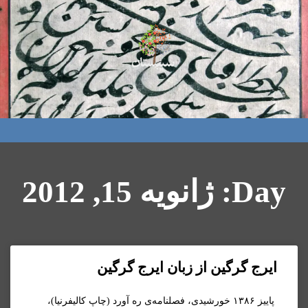
Day: ژانویه 15, 2012
ایرج گرگین از زبان ایرج گرگین
پاییز ۱۳۸۶ خورشیدی، فصلنامه‌ی ره آورد (چاپ کالیفرنیا)،