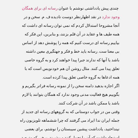
چندی پیش یادداشتی نوشتم با عنوان
رسانه ای برای همگان
وجود ندارد
در نقد اظهارنظر دوست نادیده ف. م. سخن و در
آنجا مشروحا استدلال کردم که نمی توان رسانه ای داشت که
همه طیف ها و عقاید در آن قلم بزنند، و بنابرین، این فکر که
بیاییم رسانه ای درست کنیم که همه را پوشش دهد از اساس
بی معنا ست. رسانه باید خط و فکر و جهتگیری معین داشته
باشد یا آنها که ندارند جبرا پیدا خواهند کرد و به گروه خاصی
تعلق پیدا می کنند. مثال روشن آن هم خودنویس است که با
همه ادعاها به گروه خاصی تعلق پیدا کرده است.
اگر اجازه بدهید دامنه سخن را از نمونه رسانه فراتر بگیریم و
بگوییم هیچ فعالیت مدنی وجود ندارد که همگان بتوانند یا لازم
باشد یا ممکن باشد در آن شرکت کنند.
وقتی من در جواب دوستانی که به گروههای رسانه ای جدید از
جمله ایران ندا ایراد می گرفتند که چرا ششماهه تلویزیون راه
نینداختید، یادداشت پیشین سیبستان را نوشتم، برای بعضی
استبعاد داشت که آن را تحمل کنند و بپذیرند. برخی که مترصد