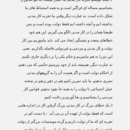
بشناسیم مساله ای فراگیر است و به همه استنباط های ما
شکل داده است. به عبارت دیگر وقتی ما تجربه کار مدنی
نداشته ایم و آنچه داشته ایم فقط دولت بوده است و بس
طبیعتا همان را در کار مدنی الگو می گیریم. این هم خود
خطاهای متعدد و نفسگیر ایجاد می کند. باید بیاموزیم بین کار
دولت و کار مدنی و مردمی و غیردولتی فاصله بگذاریم. یعنی
این دو را به هم نیامیزیم و حکم یکی را بر دیگری جاری نکنیم.
به عبارت دیگر، همیشه باید از خود بپرسیم حکمی که می دهیم
از احکام دولت است و اگر هست آن را به گروههای مدنی
تسری ندهیم. ما باید تمرین کنیم هم در ذهن و هم در صحنه
عمل اجتماعی تا دولت را به همه جا نفوذ ندهیم. قوانین کار
مردمی را بشناسیم و بجا آوریم و رعایت کنیم.
3
یک خطای بزرگ در کار مدنی بزرگ گرفتن کار در اندازه هایی
است که فقط دولت از عهده آن بر می آید – یا دست کم در
تجربه ای که ما از دولت داریم و گرنه موسسات بزرگتر از دولت
ها هستند که چون در حوزه مسائل ایران و برآمده از جامعه