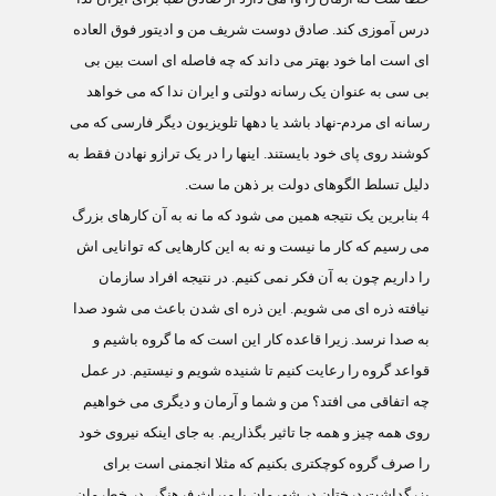
درس آموزی کند. صادق دوست شریف من و ادیتور فوق العاده
ای است اما خود بهتر می داند که چه فاصله ای است بین بی
بی سی به عنوان یک رسانه دولتی و ایران ندا که می خواهد
رسانه ای مردم-نهاد باشد یا دهها تلویزیون دیگر فارسی که می
کوشند روی پای خود بایستند. اینها را در یک ترازو نهادن فقط به
دلیل تسلط الگوهای دولت بر ذهن ما ست.
4
بنابرین یک نتیجه همین می شود که ما نه به آن کارهای بزرگ
می رسیم که کار ما نیست و نه به این کارهایی که توانایی اش
را داریم چون به آن فکر نمی کنیم. در نتیجه افراد سازمان
نیافته ذره ای می شویم. این ذره ای شدن باعث می شود صدا
به صدا نرسد. زیرا قاعده کار این است که ما گروه باشیم و
قواعد گروه را رعایت کنیم تا شنیده شویم و نیستیم. در عمل
چه اتفاقی می افتد؟ من و شما و آرمان و دیگری می خواهیم
روی همه چیز و همه جا تاثیر بگذاریم. به جای اینکه نیروی خود
را صرف گروه کوچکتری بکنیم که مثلا انجمنی است برای
بزرگداشت درختان در شهرمان یا میراث فرهنگی در خطرمان