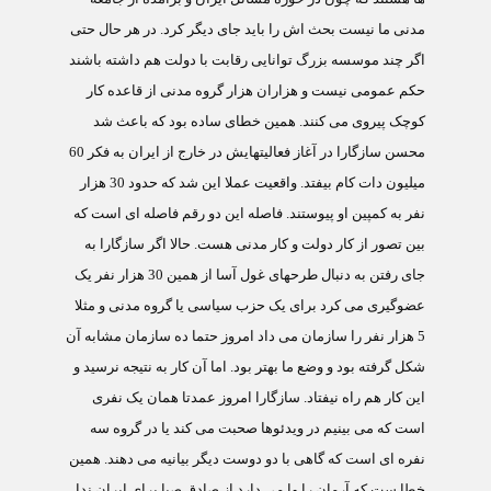
مدنی ما نیست بحث اش را باید جای دیگر کرد. در هر حال حتی
اگر چند موسسه بزرگ توانایی رقابت با دولت هم داشته باشند
حکم عمومی نیست و هزاران هزار گروه مدنی از قاعده کار
کوچک پیروی می کنند. همین خطای ساده بود که باعث شد
محسن سازگارا در آغاز فعالیتهایش در خارج از ایران به فکر 60
میلیون دات کام بیفتد. واقعیت عملا این شد که حدود 30 هزار
نفر به کمپین او پیوستند. فاصله این دو رقم فاصله ای است که
بین تصور از کار دولت و کار مدنی هست. حالا اگر سازگارا به
جای رفتن به دنبال طرحهای غول آسا از همین 30 هزار نفر یک
عضوگیری می کرد برای یک حزب سیاسی یا گروه مدنی و مثلا
5 هزار نفر را سازمان می داد امروز حتما ده سازمان مشابه آن
شکل گرفته بود و وضع ما بهتر بود. اما آن کار به نتیجه نرسید و
این کار هم راه نیفتاد. سازگارا امروز عمدتا همان یک نفری
است که می بینیم در ویدئوها صحبت می کند یا در گروه سه
نفره ای است که گاهی با دو دوست دیگر بیانیه می دهند. همین
خطا ست که آرمان را وا می دارد از صادق صبا برای ایران ندا