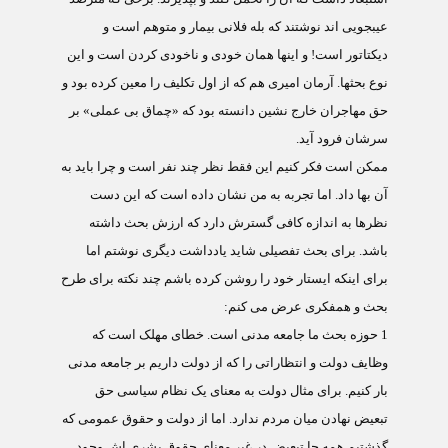
عیبجویی اند نوشتند که بله فلانی بیمار و متوهم است و
دیکتاتور است! و اینها همان خودی و ناخودی کردن است و این
نوع بحثها. آرمان امیری هم که از اول تکلیف را معین کرده بود و
حق مهاجران خارج نشین دانسته بود که «چماق بی عملی» بر
سرشان فرود آید.
ممکن است فکر کنیم این فقط نظر چند نفر است و چرا باید به
آن بها داد. اما تجربه به من نشان داده است که این دست
نظرها به اندازه کافی گسترش دارد که ارزش بحث داشته
باشد. برای بحث تفصیلی شاید یادداشت دیگری نوشتم اما
برای اینکه ایستار خود را روشن کرده باشم چند نکته برای طرح
بحث و همفکری عرض می کنم:
1
حوزه بحث ما جامعه مدنی است. خطای مهلک است که
وظایف دولت و انتظاراتی را که از دولت داریم بر جامعه مدنی
بار کنیم. برای مثال دولت به معنای یک نظام سیاسی حق
تبعیض نهادن میان مردم ندارد. اما از دولت و حقوق عمومی که
گذشتیم همه جا تبعیض در غیر معنای حقوق بشری اش وجود