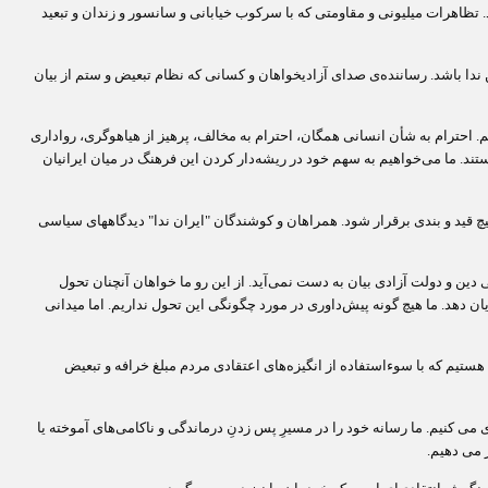
 تظاهرات میلیونی و مقاومتی که با سرکوب خیابانی و سانسور و زندان و تبعید
ندا باشد. رساننده‌ی صدای آزادیخواهان و کسانی که نظام تبعیض و ستم از بیان
م. احترام به شأن انسانی همگان، احترام به مخالف، پرهیز از هیاهو‌گری، رواداری
ند. ما می‌خواهیم به سهم خود در ریشه‌دار کردن این فرهنگ در میان ایرانیان
چ قید و بندی برقرار شود. همراهان و کوشندگان "ایران ندا" دیدگاههای سیاسی
 دین و دولت آزادی بیان به دست نمی‌آید. از این رو ما خواهان آنچنان تحول
ن دهد. ما هیچ گونه پیش‌داوری‌ در مورد چگونگی این تحول نداریم. اما میدانی
هستیم که با سوءاستفاده از انگیزه‌های اعتقادی مردم مبلغ خرافه و تبعیض‌
می کنیم. ما رسانه خود را در مسیرِ پس زدنِ درماندگی و ناکامی‌های آموخته یا
 می دهیم.