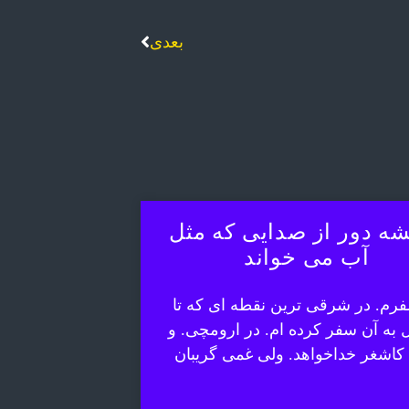
بعدی
ه دور از صدایی که مثل
آب می خواند
رم. در شرقی ترین نقطه ای که تا
ل به آن سفر کرده ام. در ارومچی. و
 کاشغر خداخواهد. ولی غمی گریبان