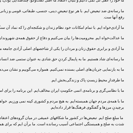
ما خود را عقل کل نمی دانیم و بنیان اعتقاد ما ‌اصل گفت‌وگو، چندصدایی بودن، و
ما رسانه‌‌ی ضد تبعیض ایم. با هر نوع تبعیضِ دینی، جنسی، طبقاتی، قومی و زبا
رفع آنها ست.
ما آزادی‌خواه ایم. با تمام امکانات خود نظام زندان و شکنجه‌ای را که نماد آن 
ما عدالت‌خواه ایم. محرومیت‌ها را بیان می‌کنیم و دفاع از حقوق همه‌ی شهروندان
ما آزادی و برابری حقوق زنان و مردان را یکی از شاخصهای اصلی آزادی جامعه می‌د
ما رسانه‌ای شاد هستیم. ما به پایمال کردنِ حق شادی به عنوان ستمی ضد انسانی
ما به بازنمایی جریان‌های اصلی بسنده نمی‌کنیم. همواره می‌گوییم و نشان می‌ده
ما طرفدارِ محیطِ زیستِ پاک و زندگی‌بخش ایم.
ما با نظامی‌گری و
برنامه‌ی‌ اتمی حکومتِ ایران مخالف‌ایم. این برنامه را برا
ما با همه‌ی مردم جهان همبسته‌ایم. به هیچ مردم و کشوری کینه نمی ورزیم. خواهانِ
برچیدنِ مرزها و گفتگوی فرهنگ‌ها قرار داده‌ایم.
ما مبلغِ صلح ایم. تبعیض‌ها در کشور ما شکافهای عمیقی در میان گروه‌های اعتقا
شدت به صلح و همبستگی اجتماعی آسیب رسانده است. ما برآن ایم که برای همزی