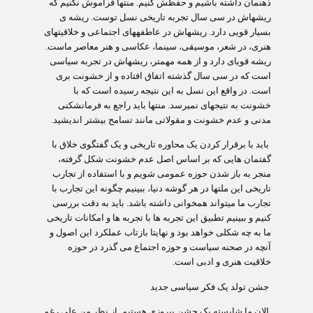
ذهنمان داشته باشیم و حفظش کنیم. منتها فراموش نکنیم که
ریشه‏اش در سی سال تجربه تاریخی نسل توست. ریشه ی
بسیار قویی دارد. ریشه‏اش در عاطفه‏های اجتماعی و خلاقیت‏های
هنری، در شعر، موسیقی، سینما، عکاسی و هنر معاصر ماست.
ریشه قوی‏ای دارد و از همه مهم‏تر، ریشه‏اش در تجربه سیاسی
است که در سی سال گذشته اتفاق افتاده و از خشونت بری
است. در واقع این نسل به این نتیجه رسیده است که با
خشونت به نتیجه‏ای نمی‏رسد. منتها باید راجع به فرمان‏شکنی
مدنی و عدم خشونت و مقولاتی مانند تسامح بیشتر اندیشید.
باید با برقرار کردن یک محاوره تاریخی و یک گفتگوی خلاق با
گفتمان هایی که بر اساس اصل عدم خشونت شکل گرفته،
منجر به باز شدن حوزه عمومی شویم و با استفاده از تجارب
تاریخی این ملتها در هر گوشه دنیا، ببینیم چگونه این تجارب با
تجارب ما می‏تواند هم‏خوانی داشته باشد. باید به دقت بررسی
کنیم و ببینیم تطبیق این تجربه ها با تجربه ها و امکانات تاریخی
ما به چه شکلی خواهد بود و نهایتا بازتاب عملکرد این اصول و
آنچه در صحنه سیاست و حوزه اجتماع می گذرد در حوزه
خلاقیت هنری و ادبی است.
جشن تولد یک فکر سیاسی جدید
الان ما شایسته یک جشن پیروزی هستیم. از نظر من علی رغم