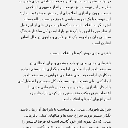
در نهایت منجر شد به این تغییر معرفت شناختی. برای همین به
نظر من این نهضت سبز، نهضت برانداز جمهوری اسلامی
نیست، چون براندازی اصلا برای این جنبش موضوعیت ندارد؛
این نهضت با یک تجربه سیاسی عمیق دویست ساله مسئله
اش دیگر نه انقلاب است، نه کودتا و نه حرف های از این قبیل.
از نظر من ما امروز با یک تغییر پارادایم در کل ساختار فرهنگ
سیاسی مان مواجهیم. یک تغییر فکری و ماهوی در حال اتفاق
افتادن است.
نافرنی مدنی روش کودتا و انقلاب نیست
نافرمانی مدنی یعنی تو وارد می‏شوی و برای لحظاتی در
سیستم تاخیر ایجاد می‏کنی، اما بعد می‏گذاری تا سیستم دوباره
به کارش ادامه دهد. یعنی فقط می خواهی در سیستم تاخیر
ایجاد ‏کنی، ولی قصدت این نیست که کل سیستم را تعطیل کنی
یا از کار بیاندازی. از همین جهت جنس نافرمانی مدنی با
اعتصاب فرق می‏کند، مثلا بستن و باز کردن بازارها، جزو
استراتژی‏های کودتا و انقلاب است.
شرایط نافرمانی مدنی باید متناسب با شرایط آن زمان باشد.
بگذار بیشتر برویم سراغ جنبه ها و مثالهای عملی نافرمانی
مدنی که یک نمونه اش خود گاندی است که فرضا لباسش را
خودش نخ ریسی می‏کرد و لباس پارچه بافته انگلیسی نمی‏خرد.