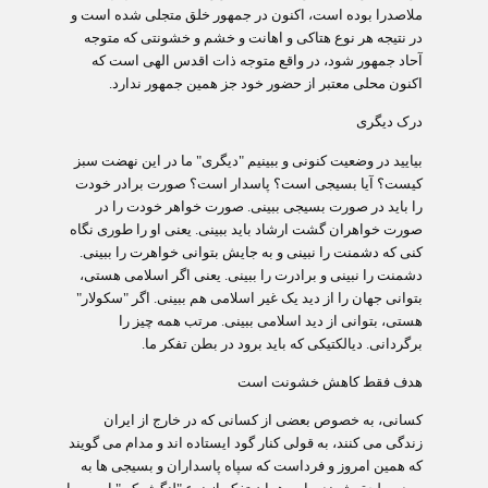
ملاصدرا بوده است، اکنون در جمهور خلق متجلی شده است و
در نتیجه هر نوع هتاکی و اهانت و خشم و خشونتی که متوجه
آحاد جمهور شود، در واقع متوجه ذات اقدس الهی است که
اکنون محلی معتبر از حضور خود جز همین جمهور ندارد.
درک دیگری
بیایید در وضعیت کنونی و ببینیم "دیگری" ما در این نهضت سبز
کیست؟ آیا بسیجی است؟ پاسدار است؟ صورت برادر خودت
را باید در صورت بسیجی ببینی. صورت خواهر خودت را در
صورت خواهران گشت ارشاد باید ببینی. یعنی او را طوری نگاه
کنی که دشمنت را نبینی و به جایش بتوانی خواهرت را ببینی.
دشمنت را نبینی و برادرت را ببینی. یعنی اگر اسلامی هستی،
بتوانی جهان را از دید یک غیر اسلامی هم ببینی. اگر "سکولار"
هستی، بتوانی از دید اسلامی ببینی. مرتب همه چیز را
برگردانی. دیالکتیکی که باید برود در بطن تفکر ما
.
هدف فقط کاهش خشونت است
کسانی، به خصوص بعضی از کسانی که در خارج از ایران
زندگی می کنند، به قولی کنار گود ایستاده اند و مدام می گویند
که همین امروز و فرداست که سپاه پاسداران و بسیجی ها به