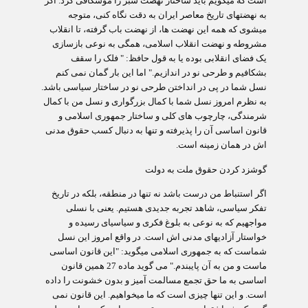
است که میگویم باید ساختار نهضت سبز را موشکافی کرد. اگر
به نهضتهای تاریخ معاصر ایران به دقت نگاه کنی، متوجه
میشوی که همه این نهضت ها، از نهضت باب گرفته، تا انقلاب
مشروطه و نهضت انقلاب اسلامی، همگی به نوعی بازسازی
یک فضای انقلابی بوده یا به قول حافظ: " فلک را سقف
بشکافیم و طرحی نو در اندازیم." اما این بار گمان نمی کنم
نسل شما در پی در انداختن طرحی نو در ساختار سیاسی باشد.
به نظرم امروز نسل شما با کمال بزرگواری و نسل من با کمال
شرمندگی، چارچوب های کلی و ساختار جمهوری اسلامی و
قانون اساسی آن را پذیرفته و تنها به دنبال کسب حقوق مدنی
اش در همان زمینه است.
گوشزد کردن حقوق ملت به دولت
اگر استنباط من درست باشد نه تنها در منطقه، بلکه در تاریخ
تفکر سیاسی، شاهد تجربه جدیدی هستیم. یعنی با نسلی
مواجهیم که به نوعی به بلوغ فکری و سیاسی‏ای رسیده و
‏خواستار آزادی‏های مدنی اش است. در واقع امروز این نسل
شماست که به جمهوری اسلامی می‏گوید: "این قانون اساسی
ماست و من به آن پایبندم." می گوید ماده 27 همین قانون
اساسی به ما حق تجمع مسالمت آمیز و بدون خشونت را داده
است. و این تنها چیزی است که ما می‏خواهیم. این قانون نمی