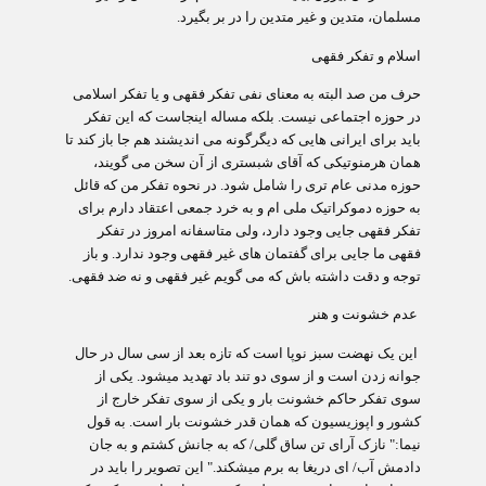
مسلمان، متدین و غیر متدین را در بر بگیرد.
اسلام و تفکر فقهی
حرف من صد البته به معنای نفی تفکر فقهی و یا تفکر اسلامی
در حوزه اجتماعی نیست. بلکه مساله اینجاست که این تفکر
باید برای ایرانی هایی که دیگرگونه می اندیشند هم جا باز کند تا
همان هرمنوتیکی که آقای شبستری از آن سخن می گویند،
حوزه مدنی عام تری را شامل شود. در نحوه تفکر من که قائل
به حوزه دموکراتیک ملی ام و به خرد جمعی اعتقاد دارم برای
تفکر فقهی جایی وجود دارد، ولی متاسفانه امروز در تفکر
فقهی ما جایی برای گفتمان های غیر فقهی وجود ندارد. و باز
توجه و دقت داشته باش که می گویم غیر فقهی و نه ضد فقهی.
عدم خشونت و هنر
این یک نهضت سبز نوپا است که تازه بعد از سی سال در حال
جوانه زدن است و از سوی دو تند باد تهدید می‏شود. یکی از
سوی تفکر حاکم خشونت بار و یکی از سوی تفکر خارج از
کشور و اپوزیسیون که همان قدر خشونت بار است. به قول
نیما:" نازک آرای تن ساق گلی/ که به جانش کشتم و به جان
دادمش آب/ ای دریغا به برم می‏شکند." این تصویر را باید در