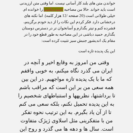
خواندن متن های بلند کار آسانی نیست. اما وقتی متن ارزیدنی
است باید خواند. حالا من مصاحبه
حمید دباشی
را خوانده ام.
خیلی طولانی است (20 صفحه /12 هزار کلمه). اما نکته های
درخشانی دارد. فکر کردم این نکات را از دید خودم برگزینم،
فشرده کنم و تیتر بگذارم و آسانخوان تر در دسترس دوستان
بگذارم. حمید دباشی در این مصاحبه به طور قطع خود را در
مقام یک اندیشور جنبش سبز تثبیت کرده است:
این یک پدیده تازه است
وقتی من امروز به وقایع اخیر و آنچه در
ایران می گذرد نگاه می‏کنم، به خوبی واقفم
که ما با یک پدیده تازه مواجهیم. در این بین
همه سعی من بر این است که مراقب باشم
تا برداشت‏ها، نظریه‏ها و استنباط‏های شخصیم را
به این پدیده تحمیل نکنم، بلکه سعی می کنم
تا از آن یاد بگیرم. به این ترتیب نحوه تفکر
من با متفکرینی مثل اسلاوی ژیژک متفاوت
است. سال ها و دهه ها می گذرد و روح این