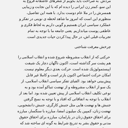
مردش. به صراحت باید بگویم از شعرهای عاشقانه فروغ به
این سو، کمتر زن ایرانی را دیده ام که با این نجابت و زیبایی
همسرش را در ملا عام دوست بدارد. با همه این تفاصیل،
منظورم این است که امروز ما شاهد لحظه‏ ی نوینی در تفکر و
عملکرد سیاسی ایران هستیم و گویی داریم به لحاظ فکری و
عاطفی پوست می‏اندازیم. یعنی جامعه ما با توجه به تمام
تجربیات قبلی اش، در حال پیدا کردن حیات جدیدی است.
چرخش معرفت شناختی
حرکتی که از انقلاب مشروطه شروع شده و انقلاب اسلامی را
هم پشت سر گذاشته است، اكنون ناگهان دچار یک شیفت
اپيستمولوژيك شده است. حرکت بعدي دیگر معلوم نيست.
امکان حرکت اجتماعي اكنون بازتر است و کاملا غیر قابل
پیش‌بینی خواهد بود. الفبای تفکر سیاسی انقلاب اسلامی، از
یک سو از انقلاب مشروطه و از نهضت تنباکو آمده بود و به
نوعی تکلیف انقلاب اسلامی از پیش تعیین شده بود. اما بعد از
انقلاب با توجه به اتفاقاتی که افتاد و با توجه به نسج گرفتن
جنبش ها و نهضت هایی مثل جنبش کارگری، جنبش دانشجویی،
نهضت زنان، کمپین یک میلیون امضا، مبارزه با سنگسار، مبارزه
برای احقاق حقوق زنان در پارلمان، مبارزه برای احقاق حقوق
مدنی و حقوق بشر به تدریج شرایط به گونه ای ساخته شد که