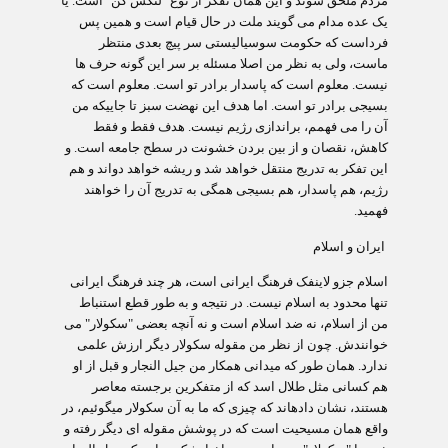
مردم ملحق شوند و این همان تفکر از نوع "لنگش کن" است. یا
یک عده مدام می گویند ملت در حال قیام است و همین پس
فرداست که حکومت سوسیالیستی سر پیچ بعدی منتظر
ماست، ولی به نظر من اصلا مسئله بر سر این گونه حرف ها
نیست. معلوم است که پاسدار برادر تو است. معلوم است که
بسیجی برادر تو است. اما هدف این نهضت سبز تا جاییکه من
آن را می فهمم، براندازی رژیم نیست. هدف فقط و فقط
کاهش، نقصان و از بین بردن خشونت در سطح جامعه است. و
این تفکر به تدریج منتقل خواهد شد و ریشه خواهد دواند و هم
رژیم، هم پاسدار، هم بسیجی همگی به تدریج آن را خواهند
فهمید.
ایران و اسلام
اسلام جزو لاینفک فرهنگ ایرانی است، هر چند فرهنگ ایرانی
تنها محدود به اسلام نیست. در نتیجه و به طور قطع استنباط
من از اسلام‏، نه ضد اسلام است و نه آنچه بعضی "سکولار" می
خوانندش. چون از نظر من مقوله سکولار دیگر ارزش علمی
ندارد. همان طور که می‏دانی همکار من جیل النجار و قبل از او
هم کسانی مثل طلال اسد که از متفکرین برجسته‏ معاصر
هستند، نشان داده‏اند که چیزی که ما به آن سکولار می‏گوئیم، در
واقع همان مسیحیت است که در پوشش مقوله ای دیگر رفته و