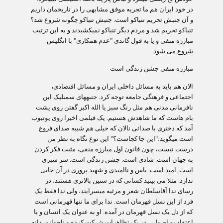
در خود ایران هم ما تجربه موفق مشابهی را در تاریخمان داریم
و آن جنبش تحریم تنباکو است. جنبش تنباکو چگونه شروع شد؟
تنباکو تحریم شد و مردم دیگر تنباکو نمی‏کشیدند و به این ترتیب
مبارزه منفی و یا به قول گاندی "عدم همکاری" با انگلیس
شروع می شود.
مبارزه منفی جشن زندگی است
الان هم باید به مسائل داخلی ایران و مسائل اقتصادی،
اجتماعی و فرهنگی جامعه توجه کرد. جنبه‏های سمبلیک این
نافرمانی مدنی هم مثل رنگ سبز یا الله اکبر گفتن روی پشت
بام هاست که ما شاهدش هستیم. یک فیلمی اخیرا روی یوتیوب
آمد که دختری با صدائی نالان که خیلی هم شبیه صدای فروغ
است می‏گوید:"این جا کجاست؟" این نوع نگاه به نظر من
درست نیست، چون قانون اول مبارزه منفی، مثبت فکر کردن
به جهان است. شادی است. جشن زندگی است. سر سبزی
است. امید است. یاس و ناامیدی و شهید پروری در آن جایی
ندارد. مثلا می بینید کسانی که در سنین بالاتری هستند، در
رسای ندا آقاسلطان شعر و مرثیه می‏سرایند، ولی ندا فقط یک
فرد از این نسل قهرمان است. ندا برای ما تنها قهرمانی است
که از دل یک نسل قهرمان در آمده. او به عنوان یک انسان و با
اعتقاد به اصولی، در یک تظاهرات شرکت کرده و ناجوانمردانه