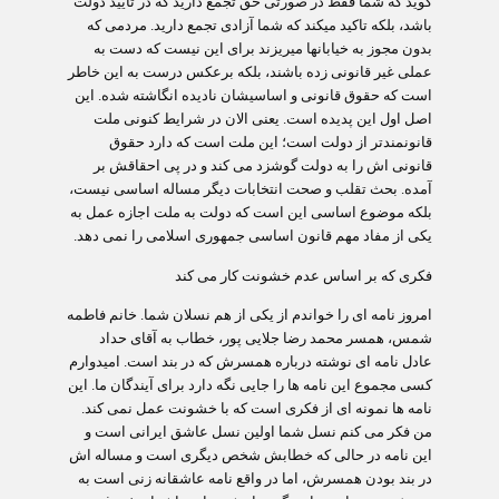
گوید که شما فقط در صورتی حق تجمع دارید که در تایید دولت
باشد، بلکه تاکید میکند که شما آزادی تجمع دارید. مردمی که
بدون مجوز به خیابان‏ها می‏ریزند برای این نیست که دست به
عملی غیر قانونی زده باشند، بلکه برعکس درست به این خاطر
است که حقوق قانونی و اساسی‏شان نادیده انگاشته شده. این
اصل اول این پدیده است. یعنی الان در شرایط کنونی ملت
قانون‏مندتر از دولت است؛ این ملت است که دارد حقوق
قانونی اش را به دولت گوشزد می کند و در پی احقاقش بر
آمده. بحث تقلب و صحت انتخابات دیگر مساله اساسی نیست،
بلکه موضوع اساسی این است که دولت به ملت اجازه عمل به
یکی از مفاد مهم قانون اساسی جمهوری اسلامی را نمی دهد.
فکری که بر اساس عدم خشونت کار می کند
امروز نامه ای را خواندم از یکی از هم نسلان شما. خانم فاطمه
شمس، همسر محمد رضا جلایی پور، خطاب به آقای حداد
عادل نامه ای نوشته درباره همسرش که در بند است. امیدوارم
کسی مجموع این نامه ها را جایی نگه دارد برای آیندگان ما. این
نامه ها نمونه ای از فکری است که با خشونت عمل نمی کند.
من فکر می کنم نسل شما اولین نسل عاشق ایرانی است و
این نامه در حالی که خطابش شخص دیگری است و مساله اش
در بند بودن همسرش، اما در واقع نامه عاشقانه زنی است به