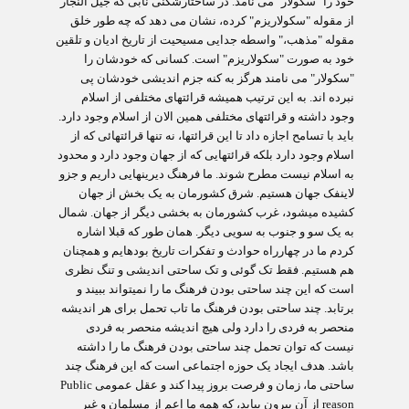
خود را "سکولار" می نامد. در ساختارشکنی نابی که جیل النجار
از مقوله "سکولاریزم" کرده، نشان می دهد که چه طور خلق
مقوله "مذهب،" واسطه جدایی مسیحیت از تاریخ ادیان و تلقین
خود به صورت "سکولاریزم" است. کسانی که خودشان را
"سکولار" می نامند هرگز به کنه جزم اندیشی خودشان پی
نبرده اند. به این ترتیب همیشه قرائت‏های مختلفی از اسلام
وجود داشته و قرائت‏های مختلفی همین الان از اسلام وجود دارد.
باید با تسامح اجازه داد تا این قرائت‏ها، نه تنها قرائت‏هائی که از
اسلام وجود دارد بلکه قرائت‏هایی که از جهان وجود دارد و محدود
به اسلام نیست مطرح شوند. ما فرهنگ دیرینه‏ایی داریم و جزو
لاینفک جهان هستیم. شرق کشورمان به یک بخش از جهان
کشیده می‏شود، غرب کشورمان به بخشی دیگر از جهان. شمال
به یک سو و جنوب به سویی دیگر‏. همان طور که قبلا اشاره
کردم ما در چهارراه حوادث و تفکرات تاریخ بوده‏ایم و همچنان
هم هستیم. فقط تک گوئی و تک ساحتی اندیشی و تنگ نظری
است که این چند ساحتی بودن فرهنگ ما را نمی‏تواند ببیند و
برتابد. چند ساحتی بودن فرهنگ ما تاب تحمل برای هر اندیشه
منحصر به فردی را دارد ولی هیچ اندیشه منحصر به فردی
نیست که توان تحمل چند ساحتی بودن فرهنگ ما را داشته
باشد. هدف ایجاد یک حوزه اجتماعی است که این فرهنگ چند
ساحتی ما، زمان و فرصت بروز پیدا کند و عقل عمومی
Public
reason
از آن بیرون بیاید، که همه ما اعم از مسلمان و غیر