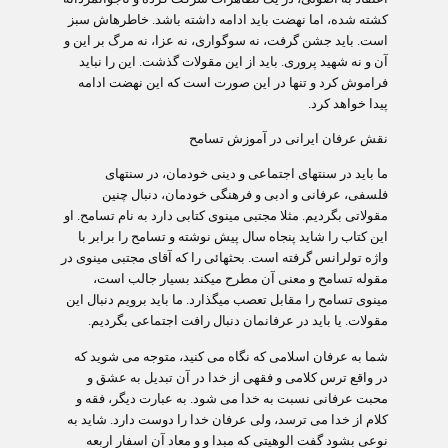
کشته شده، اما نهضت باید ادامه داشته باشد. خاطره‏اش سبز
است. باید جشن گرفت، نه سوگواری، نه عزا، نه مرگ بر این و
آن و نه شهید پروری. باید از این مقولات گذشت. این را نباید
فراموش کرد و تنها در این صورت است که این نهضت ادامه
پیدا خواهد کرد.
نقش عرفان ایرانی در آموزش تسامح
ما باید در سنت‏های اجتماعی و دینی خودمان، در سنت‏های
فلسفی، عرفانی و ادبی و فرهنگی خودمان، دنبال چنین
مقولاتی بگردیم. مثلا مجتبی مینوی کتابی دارد به نام تسامح. او
این کتاب را شاید پنجاه سال پیش نوشته و تسامح را برابر با
واژه
تولرانس
گرفته است. بحث‏هائی را که آقای مجتبی مینوی در
مقوله تسامح و معنی آن مطرح می‏کند بسیار جالب است،
مینوی تسامح را مقابل تعصب می‏گذارد. ما باید برویم دنبال این
مقولات. یا باید در عرفانمان دنبال رافت اجتماعی بگردیم.
شما به عرفان اسلامی که نگاه می کنید، متوجه می شوید که
در واقع ترس کلامی و فقهی از خدا در آن تبدیل به عشق و
محبت عرفانی نسبت به خدا می شود. به عبارت دیگر، فقه و
کلام از خدا می ترسد، ولی عرفان خدا را دوست دارد. شاید به
نوعی بشود گفت الوهیتی که مبدا و و معاد آن اسفار اربعه