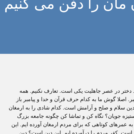
 مان را دفن می کنيم
د دختر در عصر جاهليت يکی است. تعارف نکنيم. همه
بر. اصلا گوش ما به کدام حرف قرآن و خدا و پيامبر باز
دين سلام و صلح و آرامش است. کدام شادی را به ارمغان
استيزه جويان؟ نگاه کن و تماشا کن چگونه جامعه بزرگ
به عمرهای کوتاهی که برای مردم ارمغان آورده ايم. اين
است. کفر مردم را درآورده ايم. اين دين است؟ دين