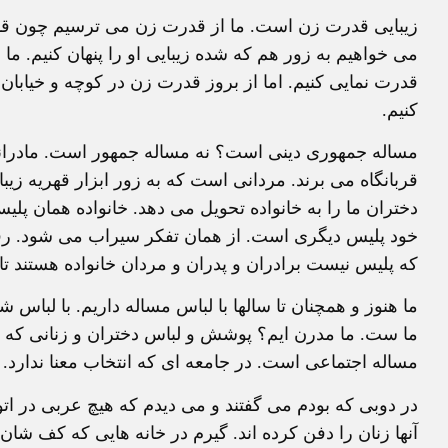
زيبايی قدرت زن است. ما از قدرت زن می ترسيم چون قدر
می خواهيم به زور هم که شده زيبايی او را پنهان کنيم. ما ز
قدرت نمايی کنيم. اما از بروز قدرت زن در کوچه و خياب
کنيم.
مساله جمهوری دينی است؟ نه مساله جمهور است. مادران
قربانگاه می برند. مردانی است که به زور ابزار قهريه زي
دختران ما را به خانواده تحويل می دهد. خانواده همان پ
خود پليس ديگری است. از همان تفکر سيراب می شود. رفت
که پليس نيست برادران و پدران و مردان خانواده هستند تا
ما هنوز و همچنان تا سالها با لباس مساله داريم. با لباس ش
ما ست. ما مدرن ايم؟ پوشش و لباس دختران و زنانی که می
مساله اجتماعی است. در جامعه ای که انتخاب معنا ندارد.
در دوبی که بودم می گفتند و می ديدم که هيچ عربی در اتوم
آنها زنان را دفن کرده اند. گيرم در خانه هايی که کف ش