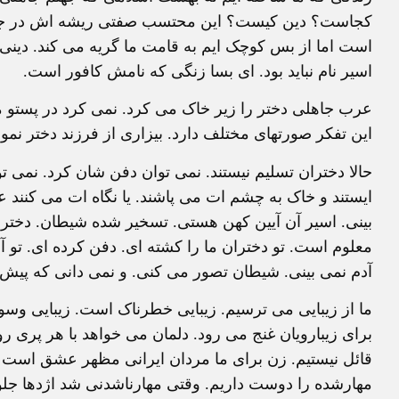
کجاست؟ دين کيست؟ اين محتسب صفتی ريشه اش در جهال
است اما از بس کوچک ايم به قامت ما گريه می کند. دينی
اسير نام نبايد بود. ای بسا زنگی که نامش کافور است.
عرب جاهلی دختر را زير خاک می کرد. نمی کرد در پستو م
اين تفکر صورتهای مختلف دارد. بيزاری از فرزند دختر نمو
حالا دختران تسليم نيستند. نمی توان دفن شان کرد. نمی ت
ايستند و خاک به چشم ات می پاشند. يا نگاه ات می کنند 
بينی. اسير آن آيين کهن هستی. تسخير شده شيطان. دختر
معلوم است. تو دختران ما را کشته ای. دفن کرده ای. تو آنها
آدم نمی بينی. شيطان تصور می کنی. و نمی دانی که پيش چ
ما از زيبايی می ترسيم. زيبايی خطرناک است. زيبايی و
برای زيبارويان غنج می رود. دلمان می خواهد با هر پری رو
قائل نيستيم. زن برای ما مردان ايرانی مظهر عشق است و
مهارشده را دوست داريم. وقتی مهارناشدنی شد اژدها جلوه 