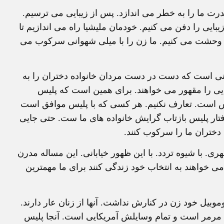
ت ما را به خطر می اندازد. پس از زيبايی می ترسيم.
يبايی را دفن می کنيم. خودمان مليشيا راه می اندازيم تا
ان وحشت می کنيم. ما زن را با ميلی شهوانی سرکوب می
ی است که دست در دست مردان خانواده دختران را به
بايی را مقهور می خواهند. برای همين است که پليس
ليس است. تعارف نکنيم. هر کسی که با پليس موافق است
ار پليس بازتاب گرايش خانواده های ما ست. حتی جايی
 دختران ما را سرکوب کنند.
هری. با شيوه تردد. با اين ظهور خيابانی. اين مساله مدرن
 خواهند به انتخاب خود زندگی کنند برای ما مهمترين
وبيل خود زن در کنارش نداشت. آنها از زنان عار دارند.
ان مرمر است و تمام وسايلش آمريکايی است. آنجا پليس