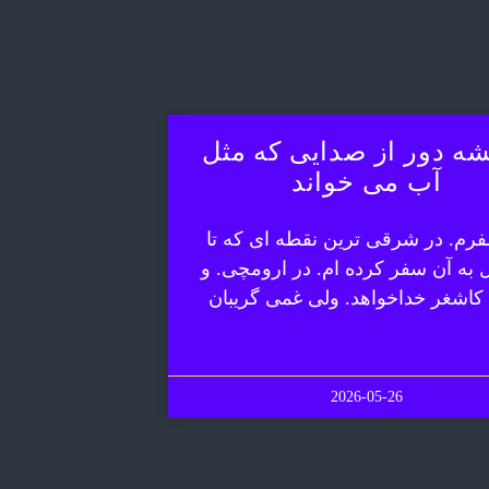
ه دور از صدایی که مثل
آب می خواند
رم. در شرقی ترین نقطه ای که تا
ل به آن سفر کرده ام. در ارومچی. و
 کاشغر خداخواهد. ولی غمی گریبان
2026-05-26