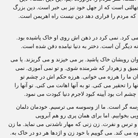
تی است که از جهل خود نيز بی خبر است. دين بزرگ
 که مردم را فراری دهد دين نيست راه اهريمن است.
ی کرد. نمی کرد در ذهن اش روی او خاک پاشيده بود.
نه ديگر آن است. دختر به دنيا نيامده دفن شده است.
وان رويشان خاک پاشيد. بر می خيزند و می گريزند. يا می
عميق و زهردار که شرمنده شوی. و تو نمی آموزی. نمی
ان ما را هرزه می خوانی. هرزه حکم اش در چشم تو
 را تحقير می کنی. تو به آنها اهانت می کنی. تو آنها را
شم ات بود آيينه کبود لاجرم دنيا کبودت می نمود.
سوسه گر است. ما از وسوسه می ترسيم. خودمان دلمان
يی بخوابيم. اما برای همان پری رو هم آبرويی
 ترس و نفرت. زن زنی که مهار ناشدنی می نمايد. ما زن
می کند. می گوييم با خود زن و اژدها هر دو در خاک به.