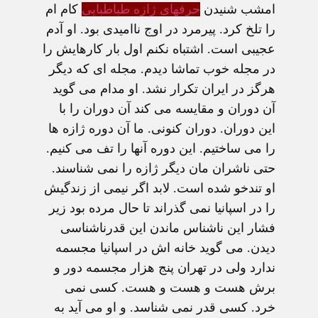
امشب شنيدن
حرفهای ژازه طباطبايی
کام ام
را تلخ کرد. پيرمرد در اوج نااميدی بود. او آدم
عجيبی است. اشتباه نکنم اول بار کارهایش را
در مجله خوب تماشا ديدم. مجله ای که ديگر
هرگز در ايران تکرار نشد. او مدام می گويد
آن دوران و مقايسه می کند آن دوران را با
اين دوران. دوران کنونی. ما آن دوره ژازه ها
را می ساختيم. اين دوره آنها را تف می کنيم.
حتی ناشران مان ديگر ژازه را نمی شناسند.
او تندخو شده است. لابد اگر نيمی از زندگيش
را در اسپانيا نمی گذراند تا حال مرده بود زير
فشار اين ناشناس ماندن اين قدرناشناسی
ديدن. می گويد خانه اش در اسپانيا مجسمه
ندارد ولی در تهران پنج هزار مجسمه دور و
برش هست و هست و هست. کسی نمی
خرد. کسی قدر نمی شناسد. و او می آيد به