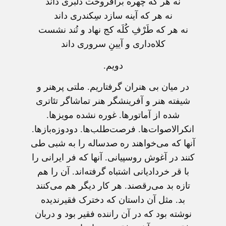
نه هر که چهره برافروخت دلبری داند
نه هر که آینه سازد سِکندری داند
نه هر که طَرْفِ کُلَه کج نهاد و تُند نشست
کلاه‌داری و آیینِ سروری داند
دویم.
در میان بی هنران گرفتاریم. ملتی پرهنر و
شیفته هنر و آفرینشگر هنر تماشاگر تئاتری
شده از آماتورها. غوره نشده مویزها.
انکرالاصوات‌ها. فرصت‌طلب‌ها. دودوزه‌بازها.
آنها که می‌خواهند ره صدساله را به شبی طی
کنند در آغوش روسپیانی. آنها که فر ایرانی را
با قر خردادیانی اشتباه گرفته‌اند. آن را هم
تازه بد می‌رقصند. هر کار دیگر هم می‌کنند
بد. مثل آن داستان که دخترک فقیرندیده
نوشته بود که در آن راننده فقیر بود و دربان