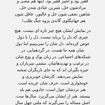
فقیر بود و آشپز فقیر بود. اینها هم مصی و
مرادشون خل، شیرین عبادی شدن خل،
شاهین نجفی شون خل و خالتور، عاقل شون
هم جهانبگلوی گاندی پژوه جنگ طلب!
در نمایش ایشان هیچ چیز تازه ای نیست. هیچ
چیزی که دل را برباید نیست. دل را با دول
عوض کرده‌اند. دل شان را نمی‌بینیم اما دول
شان همه جا هست. در گردهمایی. در
شبکه‌های اجتماعی. در زبان پوک و پوچ شان.
در ترغیب و تهدیدهاشان. مشتی سربازان و
جیره بگیران اند که به جای بازیگران صحنه
نمایش می‌دهند. کارشان خونریزی و
خونخواری است. حرف شان عربده است.
هنر نزدشان خوار است. جادویی هم بلد
نیستند. هنر از ایشان می‌گریزد. سال‌ها ست.
اصل مساله را نمی‌گیرند که ملتی چهل سال