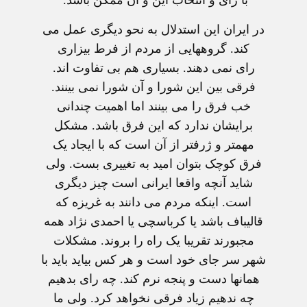
با رای و انتخاب اين و آن ممکن باشد.
در ايران اين استدلال به نحو ديگری عمل می
کند. گروههايی از مردم از فرط بيزاری
رای نمی دهند. بسياری هم بی تفاوت اند.
فرقی بين اين شورا و آن شورا نمی بينند.
خب فرق را می بينند اما اهميت چندانی
برايشان ندارد که اين فرق باشد. مشکل
مهمتر و ژرفتر از آن است که با ايجاد يک
فرق کوچک بتوان اميد به تغييری بست. ولی
شايد آنچه واقعا ايرانی است چيز ديگری
است. اينکه مردم می دانند به غريزه که
قاليباف باشد يا کرباسچی يا احمدی نژاد همه
مجبورند تقريبا يک راه را بروند. مشکلات
شهر سر جای خود است و هر کس بيايد بايد با
همانها دست و پنجه نرم کند. چه رای بدهيم
چه ندهيم زياد فرقی نخواهد کرد. ولی ما