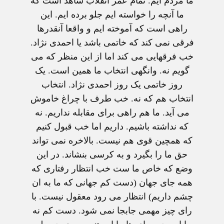
ما مردم ايم. تمام عمر انقلاب شاهد است که
ما آنچه را خواسته ايم جلو برده ايم. اين
راهی است که آموخته ايم و واقعا آنقدرها
فرقی نمی کند که خاتمی باشد يا احمدی نژاد.
خب فرقهايی می کند اما از اين منظر که می
گويم نه. وانگهی انتخاب ما همين است. يک
روز خاتمی يک روز احمدی نژاد. انتخاب
انتخاب هم که نه. خب طرف با چراغ خاموش
می آيد. ما هم راهی برای مقابله نداريم. نه
که نداشته باشيم. داريم اما خب قبول کنيم
که همچين قوی هم نيست. بالاخره نمی تواند
حق ما را بگيرد و به کرسی بنشاند. در اين
وضع که خاص ما ست خب انتظار رفتاری که
همه جای جهان (دست کم جهانی که ما به ان
چشم داريم) انتظار می رود معقول نيست. با
رای چيز مهمی جابجا نمی شود. دست کم نه