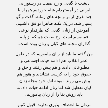
ديشب با گنجی و رخ صفت در رستورانی
ايرانی در آمستردام شام خورديم همراه با
چند نفری از بر و بچه های زمانه. گفت و گو
بسيار شد. در يک نکته ظاهرا توافق داشتيم.
آموختن از زنان. گنجی که طرفدار نوعی
فمينيسم است. رخ صفت هم که از پايه
گذاران مجله های کيان و زنان بوده است.
من گفتم ما بايد از زنان بياموزيم که در طول
عمر انقلاب هم ادامه حيات اجتماعی و
مطبوعاتی دادند و هم پيش رفتند و حق و
حقوق خود را به کرسی نشاندند و هنوز هم
پيش می روند. نمونه اش خود مجله زنان.
کيان تعطيل شد اما زنان ادامه حيات داد. ما
بايد روش بقا را از زنان بياموزيم.
مردان ما انعطاف پذيری ندارند. قبول کنيم.