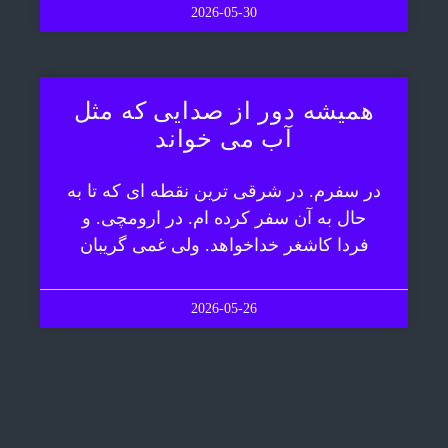
2026-05-30
همیشه دور از صدایی که مثل
آب می خواند
در سفرم. در شرقی ترین نقطه ای که تا به
حال به آن سفر کرده ام. در ارومچی. و
فردا کاشغر خداخواهد. ولی غمی گریبان
2026-05-26