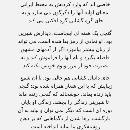
خاصی اند که وارد کردنش به محيط ايرانی
معنای اوليه آنها را دگرگون می سازد و به
جای گره گشايی گره افکنی می کند.
گنجی يک هفته ای اينجاست. ديدارش شيرين
بود. او نمادی از رمز بقا شده است. می تواند
از زنان بيشتر بياموزد اگر از آدمهای مشهور
فاصله بگيرد و نام آنها را فراموش کند و به
بصيرت خود از مرز-وبوم خويش تکيه کند.
جای دانيال کشانی هم خالی بود. با آن شمع
زيبايش که با اين شعار همراه شده بود: گنجی
بايد زنده بماند. خوشحالم که گنجی زنده ماند
تا شيرينی زندگی را بچشد. زندگی او پايان
دوره ای است که ديگر نمی توان و نبايد به آن
بازگشت. رها شدن از دگماهايی که بر ذهن
روشنفکری ما سايه انداخته است.