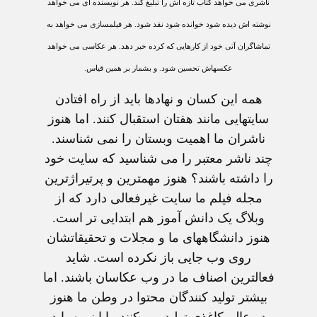
ناشری می خواهد کتاب تازه اش را تبليغ کند. هر نويسنده ای می خواهد
نوشته اش ديده شود خوانده شود نقد شود. هر فيلمسازی می خواهد به
تماشاگران آتی خود از کارهايی که کرده خبر دهد. هر عکاسی می خواهد
عکسهاش تحسين شود. و بشمار بر همين قياس.
همه اين کسان و نهادها بايد از راه افتادن
سايتهايی مانند هفتان استقبال کنند. اما هنوز
ناشران ما اهميت وبستان را نمی شناسند.
چند ناشر معتبر را می شناسيد که سايت خود
را داشته باشند؟ هنوز مهمترين و پرتيراژترين
مجله فيلم ما سايت غيرفعالی دارد که از
وبلاگ يک دانش آموز هم ابتدايی تر است.
هنوز دانشگاههای ما و مجلات و تحقيقاتشان
روی وب جايی باز نکرده است. شايد
فعالترين اصناف ما در وب عکاسان باشند. اما
بيشتر توليد کنندگان محتوا در وطن ما هنوز
در عالم کاغذی توليد می کنند. با اينهمه بايد