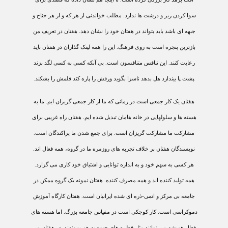
سوا کردن ريز و درشت ها ندارد. مطلب خواندنی از هر که و از هر جناح و
جبهه ای باشد بايد بتواند در هفتان خود را نشان دهد. هفتان در تعريف من
بازترين پنجره است به روی فرهنگ. اين را همه لينک گذاران در هفتان بايد
رعايت کنند. اين تنافس متنافسون است. بی آنکه کسی به کسی لگد بزند
پشت پا بيندازد هل بدهد ناسزا بگويد ورقش را پاره کند قلمش را بشکند.
هفتان يک کار جمعی است در زمانی که ما از کار جمعی گريزان ايم. ما به
هسته ها و سلولهايی در خانه هامان تبديل شده ايم. هفتان راه غريبی برای
مشارکت ما مشارکت گريزان است. برای جمع شدن ما پراکندگان است.
نويسندگان هفتان بر خلاف تجربه های روزمره ما در گروه، همه فعال اند.
هر کسی به سهم خود و به اندازه توانايی و اشتياق خود کاری می گزارد.
همه توليد کننده اند و همه مصرف کننده. هفتان نمونه يک گروه ممکن در
جامعه بی مرکز و اتمی-ذره ای شده ايرانيان است. هفتان کارگاه آموزش
دموکراسی است. کار کوچکی است در مقياس جامعه بزرگ. اما هسته های
فعال هميشه می توانند مثل قطره های جيوه به هم بپيوندند. در هفتان می