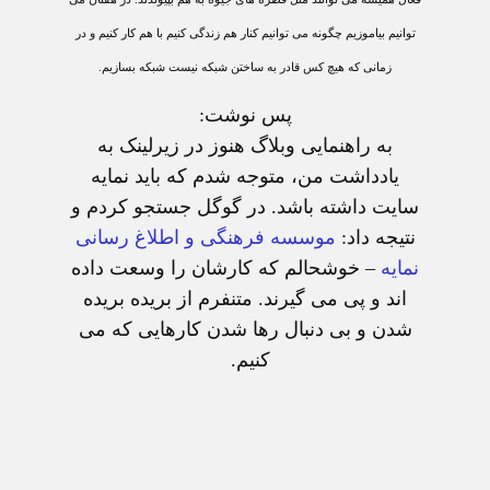
توانيم بياموزيم چگونه می توانيم کنار هم زندگی کنيم با هم کار کنيم و در
زمانی که هيچ کس قادر به ساختن شبکه نيست شبکه بسازيم.
پس نوشت:
به راهنمايی وبلاگ هنوز در زيرلينک به
يادداشت من، متوجه شدم که بايد نمايه
سايت داشته باشد. در گوگل جستجو کردم و
نتيجه داد:
موسسه فرهنگی و اطلاغ رسانی
نمايه
– خوشحالم که کارشان را وسعت داده
اند و پی می گيرند. متنفرم از بريده بريده
شدن و بی دنبال رها شدن کارهايی که می
کنيم.