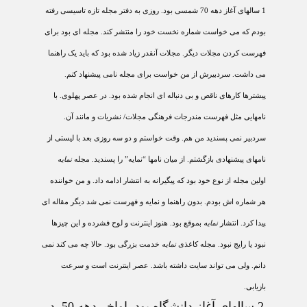
1
سالهای آغاز دهه 70 شمسی بود. روزی به دفتر مجله تازه تاسيسی رفته
بودم که می خواست شماره نخست خود را منتشر کند. مجله ای بود برای
فهرست کردن مجلات ديگر. مجلات آنقدر زياد شده بود که بايد يک راهنما
می داشت. سردبيرش از من خواست برای مجله نامی پيشنهاد کنم
.
پيشترها کارهای ناقص و بی دنباله ای انجام شده بود. در عصر پهلوی. با
نامهايی مثل فهرست مندرجات فرهنگی مجلات/ نشريات و مانند آن.
سردبير نمی پسنديد من هم. وقت خواستم و دو سه روزی بعد با ليستی از
نامهای پيشنهادی بازگشتم. از ميان نامها “نمايه” را پسنديد. مجله
نمايه
اولين مجله از نوع خود بود که پيگيرانه به انتشار ادامه داد. و من خواننده
هر شماره اش بودم. بدون راهنما و نمايه و فهرست نمی شد ديگر مقاله ای
پيدا کرد. انتشار
نمايه
بموقع بود. هنوز اينترنت و لوح فشرده و اين چيزها
نبود يا رايج نبود. مجله کاغذی
نمايه
خدمت بزرگی بود. حالا چه می کند نمی
دانم. ولی می تواند سايت داشته باشد. عصر اينترنت است و سرعت
بازيابی.
2
سالهای آغاز دانشگاه بود. اواخر دهه 50. در