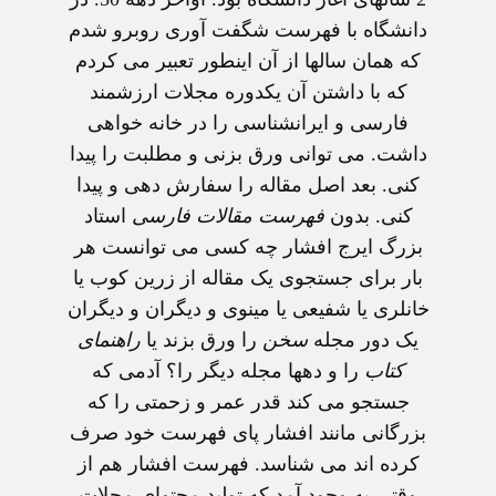
دانشگاه با فهرست شگفت آوری روبرو شدم
که همان سالها از آن اينطور تعبير می کردم
که با داشتن آن يکدوره مجلات ارزشمند
فارسی و ايرانشناسی را در خانه خواهی
داشت. می توانی ورق بزنی و مطلبت را پيدا
کنی. بعد اصل مقاله را سفارش دهی و پيدا
کنی. بدون
فهرست مقالات فارسی
استاد
بزرگ ايرج افشار چه کسی می توانست هر
بار برای جستجوی يک مقاله از زرين کوب يا
خانلری يا شفيعی يا مينوی و ديگران و ديگران
يک دور مجله
سخن
را ورق بزند يا
راهنمای
کتاب
را و دهها مجله ديگر را؟ آدمی که
جستجو می کند قدر عمر و زحمتی را که
بزرگانی مانند افشار پای فهرست خود صرف
کرده اند می شناسد. فهرست افشار هم از
وقتی به وجود آمد که توليد محتوای مجلات