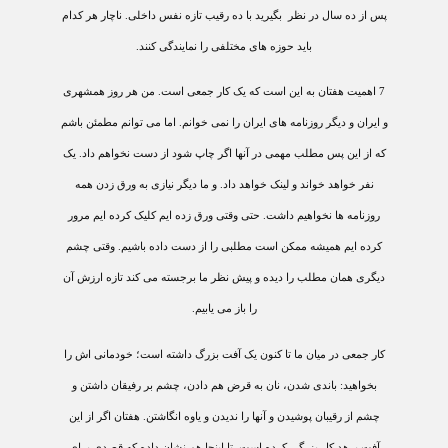
پس از ده سال در نظر
بگيريد با ده رقيب تازه نفس داخلی. ناچار هر کدام
بايد حوزه های مختلفی را نمايندگی کنند.
7
اهميت هفتان به اين است که يک کار جمعی است. من هر روز همشهری
و ايران و ديگر روزنامه های ايران را نمی خوانم. اما می توانم مطمئن باشم
که از اين پس مطلب مهمی در آنها اگر چاپ شود از دست نخواهم داد. يک
نفر خواهد خواند و لينک خواهد داد. و ما ديگر نيازی به ورق زدن همه
روزنامه ها نخواهيم داشت. حتی وقتی ورق زده ايم کليک کرده ايم مرور
کرده ايم هميشه ممکن است مطلبی را از دست داده باشيم. وقتی چشم
ديگری همان مطلب را ديده و پيش نظر ما برجسته می کند تازه ارزش آن
را باز می يابيم.
کار جمعی در ميان ما تا کنون يک آفت بزرگ داشته است؛ خودمانی اش را
بخواهيد: باندی شدن، نان به قرض هم دادن، چشم بر رفيقان داشتن و
چشم از رقيبان پوشيدن و آنها را نديدن و ياوه انگاشتن. هفتان اگر از اين
آفت برهد کار بزرگی کرده است. تا اينجا هم نشان داده که قصدی برای