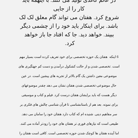
کار را از جايی
شروع کرد. هفتان می تواند گام معلق لک لک
باشد. برای اينکار بايد خود را از چشمی ديگر
ببيند. خواهد ديد. جا که افتاد جا باز خواهد
کرد.
6
اينکه
هفتان يک حوزه تخصصی برای خود تعريف کرده است بسيار مهم
است. تخصصی شدن و از حالت کشکول درآمدن و دست کم جهتگيری های
موضوعی معين داشتن يک گام بالاتر از تجربه های پيشين است. در عين
حال موضوعی-تخصصی شدن هفتان نشان می دهد چقدر موضوعهای
ديگر هست که بايد برايشان هفتان درست کرد. فيلم و کتاب و موسيقی
برای نمونه. بعد هم از باستانشناسی تا قرآن شناسی چالش های فکری بر
سر مفاهيم دينی. شنيده ام که کتاب دارد هفتان خود را سامان می دهد.
طبيعی است که نيازهای فوری تر هفتان های خود را زودتر آماده می کنند.
اما آينده هفتان ها کوچک شدن حوزه تخصصی است. کافی است هفتان را