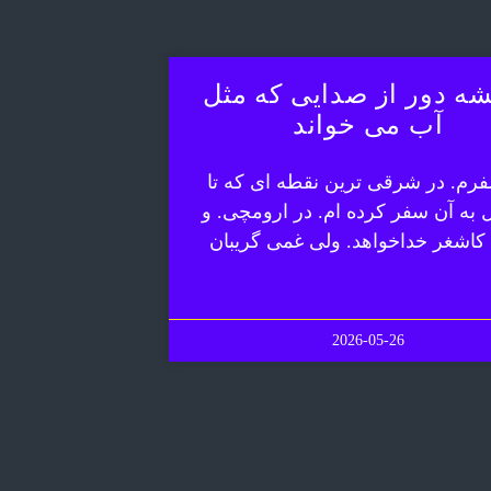
ه دور از صدایی که مثل
آب می خواند
رم. در شرقی ترین نقطه ای که تا
ل به آن سفر کرده ام. در ارومچی. و
 کاشغر خداخواهد. ولی غمی گریبان
2026-05-26