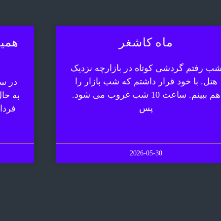
ماه کاشغر
همیش
ب رفتم گردشی کوتاه در بازارچه نزدیک
هتل. با خود قرار داشتم که شب بازار را
در سف
هم ببینم. ساعت 10 شب غروب می شود.
به حا
پس
فردا
2026-05-30