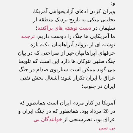
و:
ويران کردن ادعای آزادیخواهی آمريکا
،
تحليلی متکی به تاريخ نزديک منطقه از
سليمان در
دست نوشته های پراکنده
؛
ما آمريکايی ها جنگ را دوست داريم
،
ترجمه
نوشته ای از يرواند آبراهاميان. نکته تازه
حرفهای آبراهاميان غير از صراحتی که در بيان
جنگ طلبی نئوکان ها دارد اين است که تلويحا
می گويد ممکن است سناريوی صدام در جنگ
عراق با ايران تکرار شود: اشغال بخش نفتی
ايران در جنوب؛
آمريکا در کنار مردم ايران است همانطور که
در 28 مرداد بود، همانطور که در جنگ ايران و
عراق بود
، نظرسنجی از
خوانندگان بی
بی سی