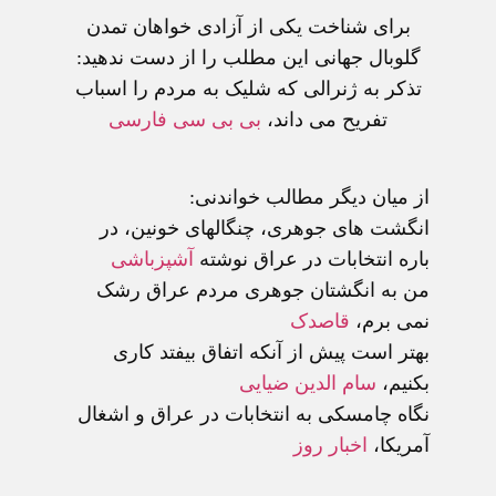
برای شناخت يکی از آزادی خواهان تمدن
گلوبال جهانی اين مطلب را از دست ندهيد:
تذکر به ژنرالی که شليک به مردم را اسباب
تفريح می داند،
بی بی سی فارسی
از ميان ديگر مطالب خواندنی:
انگشت های جوهری، چنگالهای خونين
، در
باره انتخابات در عراق نوشته
آشپزباشی
من به انگشتان جوهری مردم عراق رشک
نمی برم
،
قاصدک
بهتر است پيش از آنکه اتفاق بيفتد کاری
بکنيم،
سام الدين ضيايی
نگاه چامسکی به انتخابات در عراق و اشغال
آمريکا
،
اخبار روز