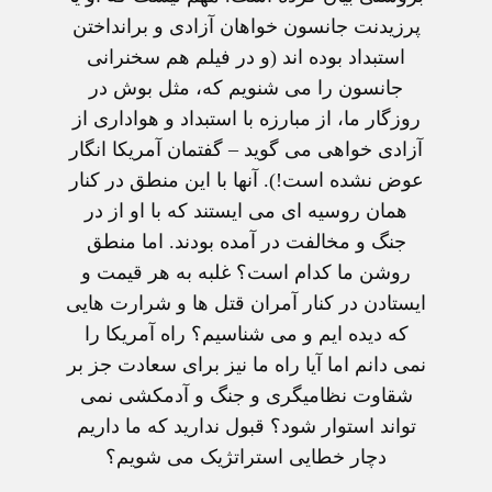
پرزيدنت جانسون خواهان آزادی و برانداختن
استبداد بوده اند (و در فيلم هم سخنرانی
جانسون را می شنويم که، مثل بوش در
روزگار ما، از مبارزه با استبداد و هواداری از
آزادی خواهی می گويد – گفتمان آمريکا انگار
عوض نشده است!). آنها با اين منطق در کنار
همان روسيه ای می ايستند که با او از در
جنگ و مخالفت در آمده بودند. اما منطق
روشن ما کدام است؟ غلبه به هر قيمت و
ايستادن در کنار آمران قتل ها و شرارت هايی
که ديده ايم و می شناسيم؟ راه آمريکا را
نمی دانم اما آيا راه ما نيز برای سعادت جز بر
شقاوت نظاميگری و جنگ و آدمکشی نمی
تواند استوار شود؟ قبول نداريد که ما داريم
دچار خطايی استراتژيک می شويم؟