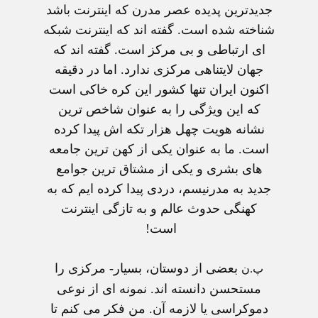
جديدترين پديده عصر مدرن که اينترنت باشد
شناخته شده است. گفته اند که اينترنت شبکه
ای ارتباطی و بی مرکز است. گفته اند که
جهان لايتناهی مرکزی ندارد. اما در دقيقه
اکنون ايران تنها کشور اين کره خاکی است
که اين ويژگی را به عنوان شاخص ترين
نشانه هويت چهل هزار تکه اش پيدا کرده
است. ما به عنوان يکی از کهن ترين جامعه
های بشری و يکی از مشتاق ترين جوامع
جديد به مدرنيسم، دردی پيدا کرده ايم که به
کهنگی حدوث عالم و به تازگی اينترنت
است!
بعضی از دوستان، بسيار- مرکزی را
پ.ن
مستحسن دانسته اند. نمونه ای از نوعی
دموکراسی يا لازمه آن. من فکر می کنم تا