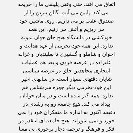
اتفاق می افتد. حتی وقتی پليسی ما را جريمه
می کند. پايين می آييم. گالن بنزين را از
صندوق عقب بر می داريم. روی ماشين خود
می ريزيم و آتش می زنيم. اين همه
خودکشی در دانشگاه هيچ جای جهان نمونه
ندارد. اين همه خود-تخريبی از عهد هدايت و
اخوان و شاملو و گلشيری تا نعلبنديان و غزاله
عليزاده در عرصه فردی و بعد هم عمليات
انتحاری مجاهدين خلق در عرصه سياسی
شايان دقتهای بسيار است. در سالهای اخير
اين خود-تخريبی ديگر چهره سرشناس هم
ندارد. همه گير شده است و در ميان جوانان
بيداد می کند. هيچ جامعه رو به رشدی در
دقيقه اکنون به اندازه ما متفکران خود را نمی
خورد و نمی سوزاند. هيچ جامعه ای اينقدر در
فکر و فرهنگ و ترجمه دچار پرخوری بی معنا