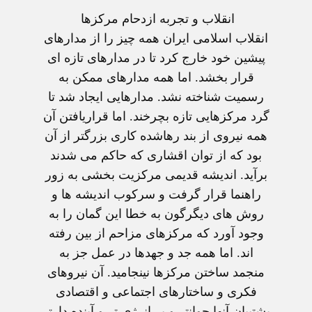
انقلاب و تجربه ازدحام مرکزها
انقلاب اسلامی ايران همه چيز را از مدارهای
پيشين خود خارج کرد تا در مدارهای تازه ای
قرار بخشد. اما همه مدارهای ممکن به
رسميت شناخته نشد. مدارهايی ايجاد شد تا
گرد مرکزهايی تازه بچرخند. اما قراريافتن آن
همه نيروی از بند رهاشده کاری بزرگتر از آن
بود که از توان اقشاری که حاکم می شدند
برآيد. انديشه قديمی مرکزيت بخشی به زور
راهنما قرار گرفت و سرکوب انديشه ها و
روش های ديگرگون به خطا اين گمان را به
وجود آورد که مرکزهای مزاحم از بين رفته
اند. اما همه جد و جهدها در عمل جز به
منجمد ساختن مرکزها نينجاميد. آن نيروهای
فکری و ساختارهای اجتماعی و اقتصادی
پشتيبان آنها جوانتر و پر انرژی تر و آينده دارتر