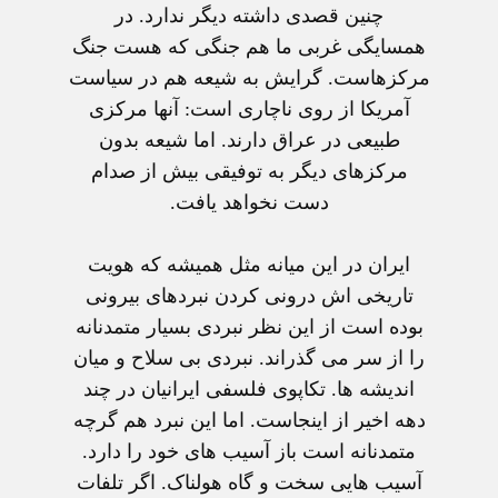
چنين قصدی داشته ديگر ندارد. در
همسايگی غربی ما هم جنگی که هست جنگ
مرکزهاست. گرايش به شيعه هم در سياست
آمريکا از روی ناچاری است: آنها مرکزی
طبيعی در عراق دارند. اما شيعه بدون
مرکزهای ديگر به توفيقی بيش از صدام
دست نخواهد يافت.
ايران در اين ميانه مثل هميشه که هويت
تاريخی اش درونی کردن نبردهای بيرونی
بوده است از اين نظر نبردی بسيار متمدنانه
را از سر می گذراند. نبردی بی سلاح و ميان
انديشه ها. تکاپوی فلسفی ايرانيان در چند
دهه اخير از اينجاست. اما اين نبرد هم گرچه
متمدنانه است باز آسيب های خود را دارد.
آسيب هايی سخت و گاه هولناک. اگر تلفات