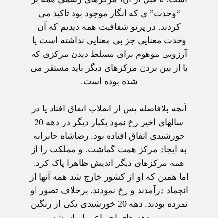
“وحدت” ی که انگار موجود بود تاکيد می
کردند. در پرتو شفافيت همه ديديم که آن
وحدت معنايی جز بی معنايی نداشته است يا
آرزويی موهوم برای مسلط ديدن مرکزی که
با از بين بردن مرکزهای ديگر بايد مستقر می
شده بوده است.
آنچه بلافاصله پس از انقلاب اتفاق افتاد يا در
سالهای اخير رخ نمود يکبار ديگر در دهه 20
خورشيدی اتفاق افتاده بود. رضاشاه جابرانه
به ايجاد مرکز همت گماشت. و مملکت را از
همه مرکزهای ديگر انديش ظاهرا پاک کرد.
اما همين که او از کشور خارج شد همه آنها از
انجماد درآمدند و رخ نمودند. برخلاف تصور او
نمرده بودند. دهه 20 خورشيدی يکی از رنگين
ترين دهه های اجتماعی ايران شد.