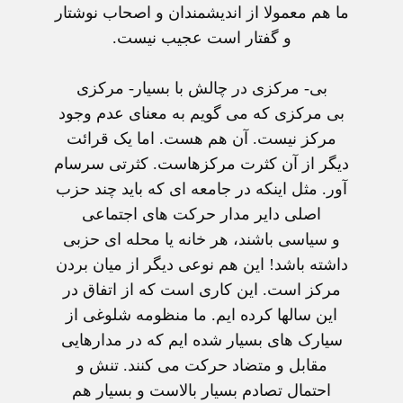
ما هم معمولا از انديشمندان و اصحاب نوشتار
و گفتار است عجيب نيست.
بی- مرکزی در چالش با بسيار- مرکزی
بی مرکزی که می گويم به معنای عدم وجود
مرکز نيست. آن هم هست. اما يک قرائت
ديگر از آن کثرت مرکزهاست. کثرتی سرسام
آور. مثل اينکه در جامعه ای که بايد چند حزب
اصلی داير مدار حرکت های اجتماعی
و سياسی باشند، هر خانه يا محله ای حزبی
داشته باشد! اين هم نوعی ديگر از ميان بردن
مرکز است. اين کاری است که از اتفاق در
اين سالها کرده ايم. ما منظومه شلوغی از
سيارک های بسيار شده ايم که در مدارهايی
مقابل و متضاد حرکت می کنند. تنش و
احتمال تصادم بسيار بالاست و بسيار هم