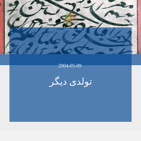
2004-05-09
تولدی ديگر