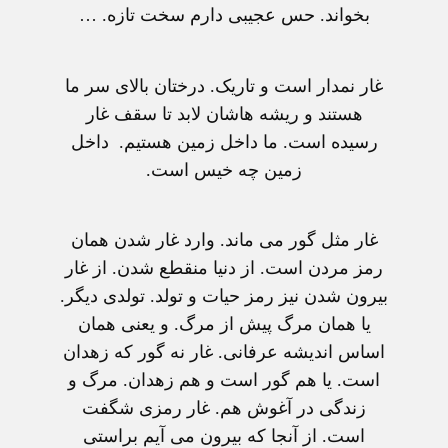
بخواند. حس عجيبی دارم سخت تازه. …
غار نمدار است و تاريک. درختان بالای سر ما
هستند و ريشه هاشان لابد تا سقف غار
رسيده است. ما داخل زمين هستيم. داخل
زمين چه خيس است.
غار مثل گور می ماند. وارد غار شدن همان
رمز مردن است. از دنيا منقطع شدن. از غار
بيرون شدن نيز رمز حيات و تولد. تولدی ديگر.
يا همان مرگ پيش از مرگ. و يعنی همان
اساس انديشه عرفانی. غار نه گور که زهدان
است. يا هم گور است و هم زهدان. مرگ و
زندگی در آغوش هم. غار رمزی شگفت
است. از آنجا که بيرون می آيم براستی