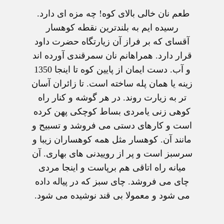
طعم نان خالی بالای کوه! چه مزه ای دارد.
رسيده ايم به بلندترين نقطه کوهسار
آقسای که بر فراز آن زيارتگاه حضرت داود
قرار دارد. همراهانم نان سمرقندی آورده اند
و آب. دست ايمان از پايين کوه تا اينجا 1350
زينه يا همان پله ساخته است. تا زائران آسان
تر به زيارت روند. در هر گوشه و کنار راه
کوهی زنی يامردی بساط کوچکی پهن کرده
است و کارهای دستی می فروشد و تسبيح و
مانند آن. کوهسار مثل همه کوهساران زيبا و
سرسبز است و پر از روييدنی های بهاری. آن
ميانه راه اتاقی هم برپاست و اينجا مردی
چای می فروشد. چای سبز که در پياله داده
می شود و معمولا بی قند نوشيده می شود.