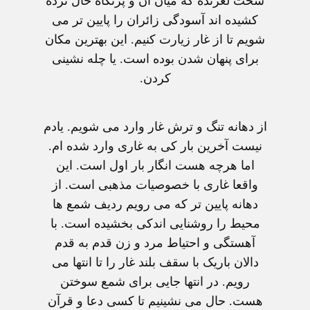
سخت لغزنده که ميان آن و پرتگاه حال نرده
کشيده اند آسودگی زائران را پايين تر می
شويم تا از غار زيارت کنيم. اين بهترين مکان
برای پنهان شدن بوده است. يا چله نشينی
کردن.
از دهانه تنگ و ترش غار وارد می شويم. يادم
نيست آخرين بار کی به غاری وارد شده ام.
اما هرچه هست انگار بار اول است. اين
واقعا غاری با خصوصيات مذهبی است. از
دهانه پايين تر که می رويم رديف شمع ها
محيط را روشنايی اندکی بخشيده است. با
آهستگی و احتياط مرد و زن قدم به قدم
دالان باريک با سقف بلند غار را تا انتها می
رويم. در انتها جايی برای شمع سوختن
هست. حال می نشينيم تا کسی دعا و قرآن