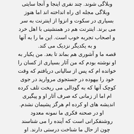
وبلاگی شوند. چند نفری اينجا و آنجا سايتی
وبلاگی مجله ای راه انداخته اند اما هنوز
بسياری در سکوت و انزوا از اينترنت به سر
می برند. اينترنت هم در همنشينی با اهل خرد
و اصحاب تجربه خوب است. اين ما را به آنها
و به يکديگر نزديک می کند.
قصه ما و آشوری هم بماند تا بعد. من يکبار به
او نوشته بودم که من آثار بسياری از کسان را
خوانده ام که پس از سالیانی دريافتم که وقت
خود را بيهوده در جستجوی مرواريد در جوی
کوچک آنها که به گودالی می ريخت تلف کرده
ام اما از زمانی که صرف آثار او و پيگيری
انديشه های او کرده ام هرگز پشيمان نشدم.
او در صحنه فکری ما نمونه معدود
روشنفکرانی است که آينده را می شناسند
چون از حال ما شناخت درستی دارند. او