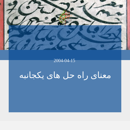
2004-04-15
معنای راه حل های يکجانبه