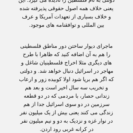
دولتی به نام فلسطين را ناديده می گيرد. اين
يعنی خلاف همه اصول حقوقی پذيرفته شده
و خلاف بسياری از تعهدات آمريکا و عرف
بين المللی و توافقنامه های موجود.
ماجرای ديوار ساختن دور مناطق فلسطينی
را هم به آن اضافه کنيد که ظاهرا با طرح
های ديگری مثلا اخراج فلسطينيان شاغل و
مهاجر در اسرائيل دنبال خواهد شد. و دولتی
که اگر هم برپا شود اولا کوبيده زور و ارعاب
و تخريب سه سال اخير است و بعد هم
زندانی حصار، با مردمی که در دو قطعه
سرزمين در دو سوی اسرائيل جدا از هم
زندگی می کنند يعنی بيش از يک ميليون نفر
در نوار غزه و نزديک به دو و نيم ميليون نفر
در کرانه غربی رود اردن.