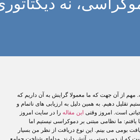
موکراسی، نه ديکتاتوری
. مهم از آن جهت که ما معمولا گرايش به آن داريم که
يم تقليل دهيم. به همين دليل به ارزيابی های ناتمام و
حياتی است. امروز وقتی
اين مقاله
را در سايت امروز
افتم: ما نظامی مبتنی بر دموکراسی نيستيم اما
ريافت بومی می بينم. اين نوع دريافت از نظر من بسيار
ست که از دور دستی بر آتش دارند. مدلهای شناخت جوامع