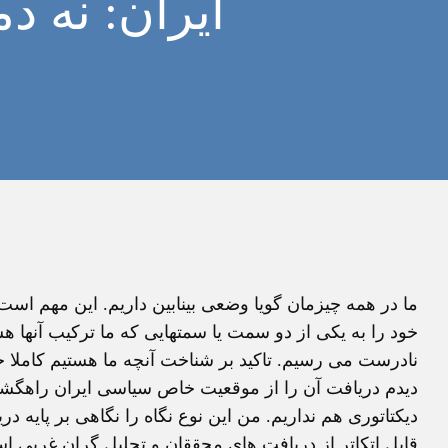
ايران: نه د
ما در همه چيزمان گويا وضعی بينابين داريم. اين مهم است
خود را به يکی از دو سمت يا سمتهايی که ما ترکيب آنها هست
نادرست می رسيم. تاکيد بر شناخت آنچه ما هستيم کاملا 
ديدم دريافت آن را از موقعيت خاص سياسی ايران راهگشا ي
ديکتاتوری هم نداريم. من اين نوع نگاه را نگاهی بر پايه د
قابل اتکاتر از دريافت های محققان و تحليل گران غربی ا