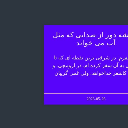
ه دور از صدایی که مثل
آب می خواند
رم. در شرقی ترین نقطه ای که تا
ل به آن سفر کرده ام. در ارومچی. و
 کاشغر خداخواهد. ولی غمی گریبان
2026-05-26