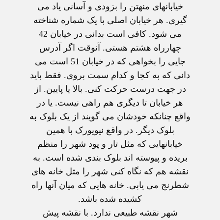
خيابانهای منهتن را بزودی و آسانی ياد می
گيری. هر خيابان اصلی با يک شماره شناخته
می شود. کافی است بدانی در خيابان 42
چهارراه هشتم هستی. آنوقت اگر آدرس
جايی را بخواهی که در خيابان 51 است می
دانی که به کجا و کدام سمت بروی. فقط بايد
در جهت درست حرکت کنی. بالا يا پايين. از
هر خيابان تا ديگری هم راهی نيست. يا در
واقع چنانکه خودشان می گويند از يک بلوک به
بلوک ديگر. در واقع نيويورک با همين
خيابانهايی که مثل تار و پود شهر را منظم
بريده و پيوسته اند بلوک بندی شده است. به
نقشه هم که نگاه کنی شهر را مثل خانه های
شطرنج می يابی. خانه هايی که ميان آنها راه
کشيده شده باشد.
شهر نقشه طبيعی ندارد. با نقشه پيش