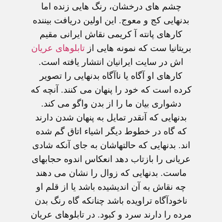
چشم های درخشان، رنگ هايی زنده اما
بدنهايی کج و معوج. اين اولين دريافت بيننده
کارهای پانته آ کريمی نقاش ايرانی مقيم
بريتانيا ست که نمونه هايی از
تابلوهای عريان
اش در سايت ايرانيان انتشار يافته است.
کارهای او آگاه يا ناآگاه بدنهايی را تصوير
کرده است که خود را پنهان می کنند. آنچه که
دشواری بيان ما را از بدن واگو می کند.
بدنهايی که آنقدر تمايل به پنهان شدن دارند
که گاه در خطوط ديگر اشياء اتاق گم شده
اند. بدنهايی که حالتهاشان به جای آنکه شادی
عريانی را بازتاب دهد انعکاس اندوه حجابهای
ماست. بدنهايی که زوال را نشان می دهند
چه نقاش به آن انديشيده باشد يا از قلم او
ناخودآگاه تراويده باشد چنانکه گاه رنگ بدن
مرده را دارند سرد و کبود. در تابلوهای عريان