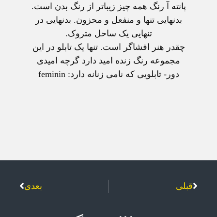
پانته آ رنگ همه چيز زيباتر از رنگ بدن است.
بدنهايی تنها و منفعل و محزون. بدنهايی در
تنهايی يک ساحل متروک.
چقدر هنر افشاگر است. تنها يک تابلو در اين
مجموعه رنگ زنده اميد دارد گرچه اميدی
دور- تابلويی که نامی زنانه دارد: feminin
قبلی
بعدی