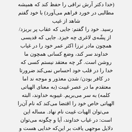
(خدا دکتر آرش نراقی را حفظ کند که همیشه
مطالبی در خورد فراهم می‌آورد) با خود گفتم
شاهد از غیب
رسید. خود را گفتم: جایی که عقاب پر بریزد/
از پشّه‌ی لاغری چه خیزد. جایی که قدیسی
همچون مادر ترزا اکثر عمر خود را در غیاب
خداوند سر کند، وضع کسانی همچون ما
روشن است. گر چه معتقد نیستم کسی که
خدا را در قلب خود احساس نمی‌کند ضرورتا
در کافر بودن/ شدن معذور و موجه ند اما
معتقدم ما در عصر غیبت (به معنای الهیاتی
کلمه) به سر می‌بریم. غیبوبه خداوند، البته
الهیاتی خاص خود را اقتضا می‌کند که نام آن‌را
می‌توان الهیات غیبت نام نهاد. مساله این
است: در غیاب خداوند، آیا و چگونه می‌توان
دلایل موجهی یافت بر این‌که خدایی هست و