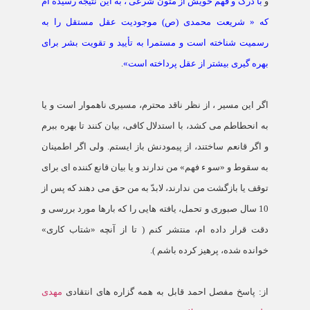
و
با درک و فهم خویش از متون شرعی ، به این نتیجه رسیده ام
که « شریعت محمدی (ص) موجودیت عقل مستقل را به
رسمیت شناخته است و مستمرا به تأیید و تقویت بشر برای
بهره گیری بیشتر از عقل پرداخته است»
.
اگر این مسیر ، از نظر ناقد محترم، مسیری ناهموار است و یا
به انحطاطم می کشد، با استدلال کافی، بیان کنند تا بهره ببرم
و اگر قانعم ساختند، از پیمودنش باز ایستم. ولی اگر اطمینان
به سقوط
و «سو ء فهم» من ندارند و یا بیان قانع کننده ای برای
توقف یا بازگشت من ندارند، لابدّ به من حق می دهند که پس از
10 سال صبوری و تحمل، یافته هایی را که بارها مورد بررسی و
دقت قرار داده ام، منتشر کنم ( تا از آنچه «شتاب کاری»
خوانده شده، پرهیز کرده باشم ).
از: پاسخ مفصل احمد قابل به همه گزاره های انتقادی
مهدی