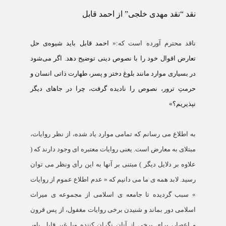
نقد “نقد مهدی خلجی” از احمد قابل
ناقد محترم آورده است که:«
احمد قابل بايد شيوه‌ی حل
تعارض اقوال خود را با نصوص دينی توضيح دهد. اگر می‌شود
در بسياری موارد مانند بلوغ دختر و پسر، طهارت ذاتی انسان و
حرمتِ ترور، نصوص را ناديده گرفت، چرا در جاهای ديگر
نپذيريم؟»
به اطلاع می رسانم که تمامی موارد یاد شده، از نظر روایات،
مبتلای به معارض است. یعنی روایات معتبره ای وجود دارند که (
علاوه بر دلایل دیگر ) مبتنی بر آنها به این رأی ونظر می توان
رسید. لابد همه ی ما می دانیم که « عدم اطلاع عموم از روایات
» سبب گردیده تا جامعه ی اسلامی از مجموعه ی میراث
اسلامی دور بماند و شنیدن برخی روایات مغفول، از پس قرون
و اعصار، برای برخی از آنان نگران کننده ویا غیر قابل باور