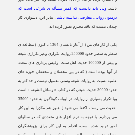
باشد.
ولی باید دانست که کمتر مسأله ی شرعی است که
درمتون روایی، معارضی نداشته باشد
. بنابر این، دشواری کار
چندان نیست که ناقد محترم تصور کرده اند.
یکی از کار های من ( از آغاز تابستان 1364 تا کنون ) مطالعه ی
سطر به سطر حدود 250000 روایت تکراری وغیر تکراری شیعه
و بیش از 100000 حدیث اهل سنت
وفیش برداری های متعدد
از آنها بوده است ( که در بین محصلان و محققان حوزه های
علمیه نسبت به روایات شیعه وسنی معمول نیست و حداکثر به
حدود 30000 حدیث شیعی که در کتاب « وسائل الشیعة » است
وبا تکرار بسیاری از روایات در ابواب گوناگون به حدود 35000
حدیث می رسد ، اکتفا می شود ). هنوز هم مکرّرا به این کار
می پردازم. با توجه به نرم افزار های متعددی که در سالهای
اخیر تولید شده است، اقدام به این کار برای پژوهشگران
چندان دشوار نیست. البته بهره ای که برده ام این است که «