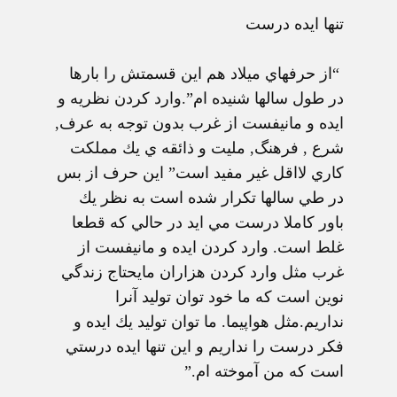
تنها ايده درست
“از حرفهاي ميلاد هم اين قسمتش را بارها
در طول سالها شنيده ام”.وارد كردن نظريه و
ايده و مانيفست از غرب بدون توجه به عرف,
شرع , فرهنگ, مليت و ذائقه ي يك مملكت
كاري لااقل غير مفيد است” اين حرف از بس
در طي سالها تكرار شده است به نظر يك
باور كاملا درست مي ايد در حالي كه قطعا
غلط است. وارد كردن ايده و مانيفست از
غرب مثل وارد كردن هزاران مايحتاج زندگي
نوين است كه ما خود توان توليد آنرا
نداريم.مثل هواپيما. ما توان توليد يك ايده و
فكر درست را نداريم و اين تنها ايده درستي
است كه من آموخته ام.”