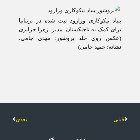
بنياد نيکوکاری ورارود ثبت شده در بريتانيا
برای کمک به تاجيکستان. مدير: زهرا جزايری
(عکس روی جلد بروشور: مهدی جامی،
نشانه: حميد جامی)
قبلی
بعدی