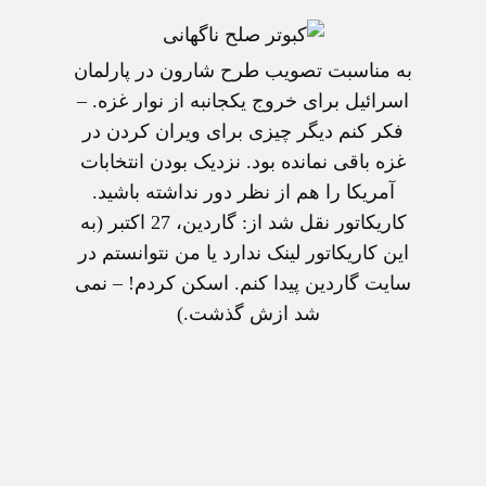
به مناسبت تصويب طرح شارون در پارلمان
اسرائيل برای خروج يکجانبه از نوار غزه. –
فکر کنم ديگر چيزی برای ويران کردن در
غزه باقی نمانده بود. نزديک بودن انتخابات
آمريکا را هم از نظر دور نداشته باشيد.
کاريکاتور نقل شد از: گاردين، 27 اکتبر (به
اين کاريکاتور لينک ندارد يا من نتوانستم در
سايت گاردين پيدا کنم. اسکن کردم! – نمی
شد ازش گذشت.)