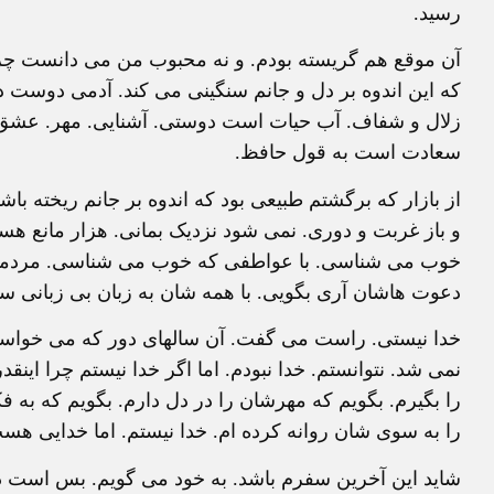
رسید.
آن موقع هم گریسته بودم. و نه محبوب من می دانست چرا 
که این اندوه بر دل و جانم سنگینی می کند. آدمی دوست د
زلال و شفاف. آب حیات است دوستی. آشنایی. مهر. عشق. 
سعادت است به قول حافظ.
از بازار که برگشتم طبیعی بود که اندوه بر جانم ریخته باش
و باز غربت و دوری. نمی شود نزدیک بمانی. هزار مانع هس
خوب می شناسی. با عواطفی که خوب می شناسی. مردمی 
دعوت هاشان آری بگویی. با همه شان به زبان بی زبانی س
خدا نیستی. راست می گفت. آن سالهای دور که می خواستم 
نمی شد. نتوانستم. خدا نبودم. اما اگر خدا نیستم چرا این
را بگیرم. بگویم که مهرشان را در دل دارم. بگویم که به
را به سوی شان روانه کرده ام. خدا نیستم. اما خدایی هست
شاید این آخرین سفرم باشد. به خود می گویم. بس است دو