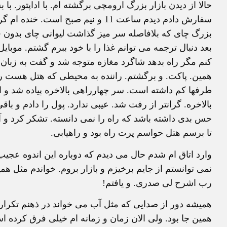
حالا از دیدن بازار بزرگ ارومچی برگشته ام. با اداپتور. 
سفارش دادم دیدم ساعت 11 و نیم صبح
بزرگ چای که بلافاصله سر میز گذاشت لیوانی چای بدون ق
بعد دنبال ترجمه می توانم غذا را با خود ببرم گشتم. موب
کنم مگر راه بدهد شاگرد مغازه متوجه شد و گفت به زبان
همین. پاکت. و برگشتم. راننده به محیطی که هتل هست رسید
طرفها کم داشته است. سر چهارراهی بالاخره پیاده شد و از
بالاخره. گرانتر از رفت شد. عیبی ندارد. پول را دادم و ب
حس بدی داشته باشد که راه را نمی دانسته. تشکر کرد و
تا برسم هتل حواسم پرت راه بود و راهیابی.
وارد اتاق ام شدم حال می دیدم که دوباره این اندوه عجی
نمی توانستم از جایم برخیزم و بازار بروم. خواندم مثل ه
رب اشرح لی صدری. و یافتم!
همیشه دور از صدایی که مثل آب می خواند در ذهنم تکرار 
همین جا بود. ولی الان زمان و زمانه ام خیلی فرق کرده 