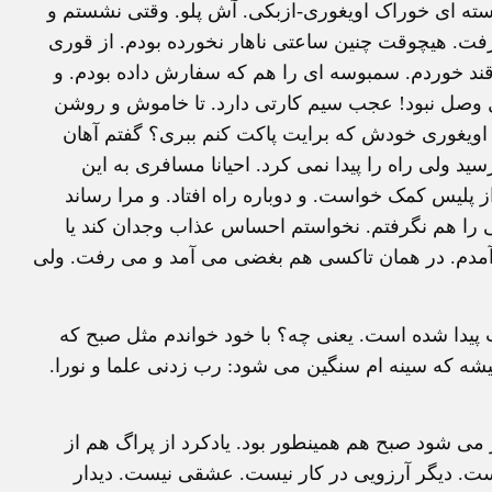
با بسته ای خوراک اویغوری-ازبکی. آش پلو. وقتی نشستم و
 است. خنده ام گرفت. هیچوقت چنین ساعتی ناهار نخورده بودم. از قوری
ند خوردم. سمبوسه ای را هم که سفارش داده بودم. و
ایل وصل نبود! عجب سیم کارتی دارد. تا خاموش و روشن
 اویغوری خودش که برایت پاکت کنم ببری؟ گفتم آهان
 ولی راه را پیدا نمی کرد. احیانا مسافری به این
 پلیس کمک خواست. و دوباره راه افتاد. و مرا رساند
اقی را هم نگرفتم. نخواستم احساس عذاب وجدان کند یا
 آمدم. در همان تاکسی هم بغضی می آمد و می رفت. ولی
ب پیدا شده است. یعنی چه؟ با خود خواندم مثل صبح که
میشه که سینه ام سنگین می شود: رب زدنی علما و نورا.
می شود صبح هم همینطور بود. یادکرد از پراگ هم از
است. دیگر آرزویی در کار نیست. عشقی نیست. دیدار