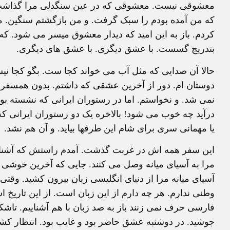
معشوقی نیست. معشوقی که در عین سنگدلی مرا گذاشت و
که من آمده بودم را سبک گرفت. و من بازگشتم سنگین. مث
کردم. باز به این امید که دیدار معشوق میسر می شود. که
بتدریج گسست. با عشق دیگری. با عشق های دیگری.
حالا آن صدایی که مثل آب می خواند کجا ست. بگو کجا نیست
دوستان ام. دور از آخرین عشقی که داشتم. بدون همسفری.
نمی شد. و نخواستم. اما در رستوران ایرانی که نشسته بو
درآید چه خوب می شود! بالاخره یک دو رستوران ایرانی که
یا مهمانی سری برای شام این طرفها بیاید. و آن هم نشد.
این سفر همه اش در غربت گذشت. آمدم راستش که آشنایان
مرا به آسیای میانه وصل می کنند. جایی که آخرین خوشی 
آسیای میانه مرا از دنیای انگلیسی زبان بیرون کشید. وقتی
وطنی ندارم. هر چه دارم از این زبان است. از این تاریخ
فارسی حرف نمی زنند باز به صد زبان با هم آشناییم. تاش
جوشید. در دوشنبه عشق حاضر بود و غایب بود. انتظار کش