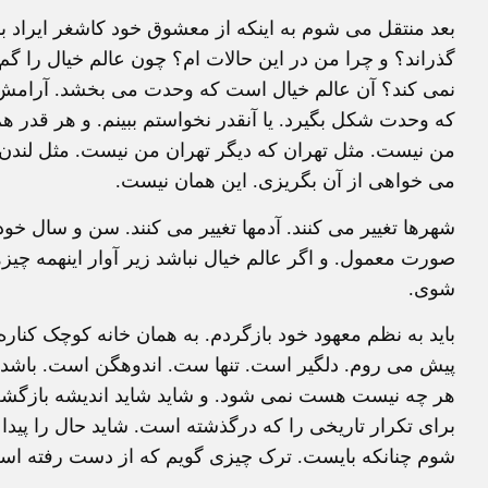
بعد منتقل می شوم به اینکه از معشوق خود کاشغر ایراد ب
گذراند؟ و چرا من در این حالات ام؟ چون عالم خیال را گم
نمی کند؟ آن عالم خیال است که وحدت می بخشد. آرامش م
که وحدت شکل بگیرد. یا آنقدر نخواستم ببینم. و هر قدر ه
من نیست. مثل تهران که دیگر تهران من نیست. مثل لندن ک
می خواهی از آن بگریزی. این همان نیست.
شهرها تغییر می کنند. آدمها تغییر می کنند. سن و سال خو
صورت معمول. و اگر عالم خیال نباشد زیر آوار اینهمه چیزه
شوی.
باید به نظم معهود خود بازگردم. به همان خانه کوچک کناره
پیش می روم. دلگیر است. تنها ست. اندوهگن است. باشد.
هر چه نیست هست نمی شود. و شاید شاید اندیشه بازگشت
برای تکرار تاریخی را که درگذشته است. شاید حال را پیدا 
شوم چنانکه بایست. ترک چیزی گویم که از دست رفته اس