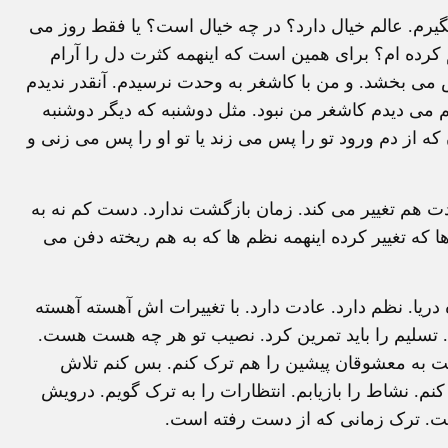
گیرم. عالم خیال دارد؟ در چه خیال است؟ یا فقط روز می
 کرده ام؟ برای همین است که اینهمه کثرت دل را آرام
ی بخشد. و من با کاشغر به وحدت نرسیدم. آنقدر ندیدم
م می دیدم کاشغر من نبود. مثل دوشنبه که دیگر دوشنبه
ه از دم ورود تو را پس می زند یا تو او را پس می زنی و
دت هم تغییر می کند. زمان بازگشت ندارد. دست کم نه به
ا که تغییر کرده اینهمه نظم ها که به هم ریخته دفن می
 دریا. نظم دارد. عادت دارد. با تغییرات اش آهسته آهسته
 تسلیم را باید تمرین کرد. نصیب تو هر چه هست هست.
 به معشوقان پیشین را هم ترک کنم. بس کنم تلاش
کنم. نشاط را بازیابم. انتظارات را به ترک گویم. درویش
ت. ترک زمانی که از دست رفته است.