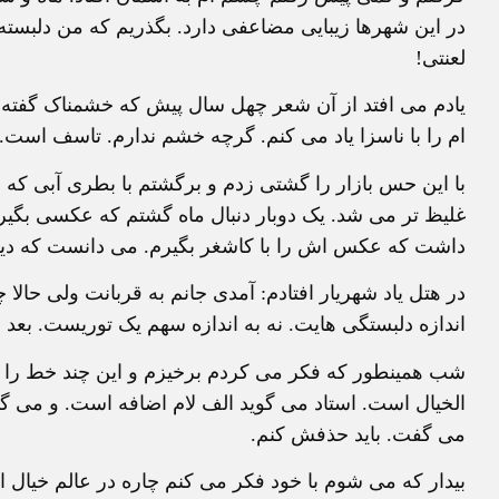
در این شهرها زیبایی مضاعفی دارد. بگذریم که من دلبسته ما
لعنتی!
یادم می افتد از آن شعر چهل سال پیش که خشمناک گفته بو
ام را با ناسزا یاد می کنم. گرچه خشم ندارم. تاسف اس
با این حس بازار را گشتی زدم و برگشتم با بطری آبی که
غلیظ تر می شد. یک دوبار دنبال ماه گشتم که عکسی بگیرم
داشت که عکس اش را با کاشغر بگیرم. می دانست که دیر
در هتل یاد شهریار افتادم: آمدی جانم به قربانت ولی حالا
اندازه دلبستگی هایت. نه به اندازه سهم یک توریست. بع
شب همینطور که فکر می کردم برخیزم و این چند خط را بن
الخیال است. استاد می گوید الف لام اضافه است. و می گو
می گفت. باید حذفش کنم.
بیدار که می شوم با خود فکر می کنم چاره در عالم خیال