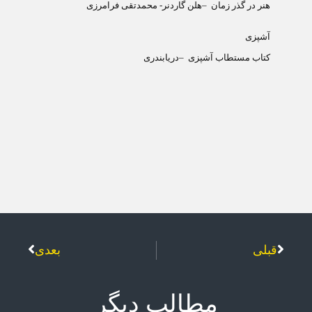
هنر در گذر زمان
–
هلن گاردنر- محمدتقی فرامرزی
آشپزی
کتاب مستطاب آشپزی
–
دریابندری
قبلی
بعدی
مطالب دیگر