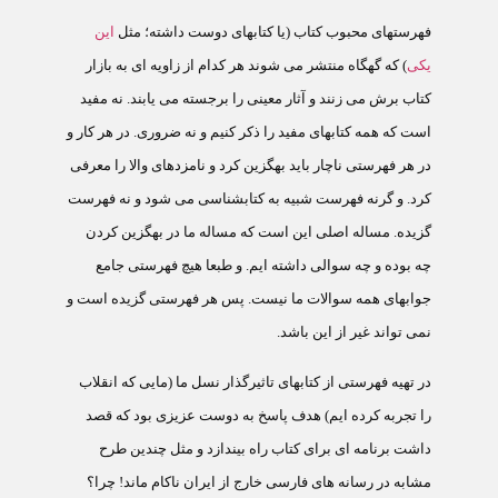
فهرستهای محبوب کتاب (یا کتابهای دوست داشته؛ مثل
این
یکی
)
که گهگاه منتشر می شوند هر کدام از زاویه ای به بازار
کتاب برش می زنند و آثار معینی را برجسته می یابند. نه مفید
است که همه کتابهای مفید را ذکر کنیم و نه ضروری. در هر کار و
در هر فهرستی ناچار باید بهگزین کرد و نامزدهای والا را معرفی
کرد. و گرنه فهرست شبیه به کتابشناسی می شود و نه فهرست
گزیده. مساله اصلی این است که مساله ما در بهگزین کردن
چه بوده و چه سوالی داشته ایم. و طبعا هیچ فهرستی جامع
جوابهای همه سوالات ما نیست. پس هر فهرستی گزیده است و
نمی تواند غیر از این باشد
.
در تهیه فهرستی از کتابهای تاثیرگذار نسل ما (مایی که انقلاب
را تجربه کرده ایم) هدف پاسخ به دوست عزیزی بود که قصد
داشت برنامه ای برای کتاب راه بیندازد و مثل چندین طرح
مشابه در رسانه های فارسی خارج از ایران ناکام ماند! چرا؟