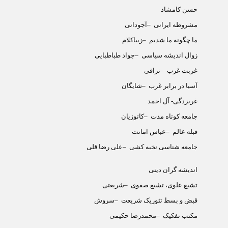
حسن کامشاد
مشروطه ایرانی
–
آجودانی
ما چگونه ما شدیم
–
زیباکلام
زوال اندیشه سیاسی
–
جواد طباطبایی
غربت غرب
–
نراقی
آسیا در برابر غرب
–
شایگان
غربزدگی- آل احمد
جامعه کوتاه مدت
–
کاتوزیان
قبله عالم
–
عباس امانت
جامعه شناسی نخبه کشی
–
علی رضا قلی
اندیشه گران دینی
تشیع علوی، تشیع صفوی
–
شریعتی
قبض و بسط تئوریک شریعت
–
سروش
مکتب تفکیک
–
محمدرضا حکیمی