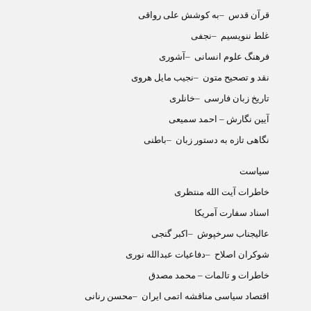
قرآن قدس
–
به کوشش علی رواقی
غلط ننویسیم
–
نجفی
فرهنگ علوم انسانی
–
آشوری
نقد و تصحیح متون
–
نجیب مایل هروی
تاریخ زبان فارسی
–
خانلری
آیین نگارش – احمد سمیعی
نگاهی تازه به دستور زبان
–
باطنی
سیاست
خاطرات آیت الله منتظری
اسناد سفارت آمریکا
عالیجناب سرخپوش
–
اکبر گنجی
شوکران اصلاح
–
دفاعیات عبدالله نوری
خاطرات و تالمات
–
محمد مصدق
اقتصاد سیاسی مناقشه اتمی ایران
–
محسن رنانی