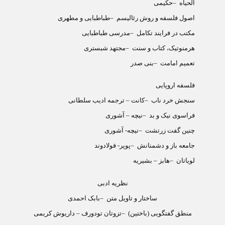
الحیاه
–
حکیمی
اصول فلسفه و روش رئالیسم
–
طباطبایی و مطهری
مکتب در فرایند تکامل
–
مدرسی طباطبایی
هرمنوتیک، کتاب و سنت
–
مجتهد شبستری
تعمیم امامت
–
بنی صدر
فلسفه اروپایی
سنجش خرد ناب
–
کانت – ترجمه ادیب سلطانی
فراسوی نیک و بد
–
نیچه – آشوری
چنین گفت زرتشت
–
نیچه- آشوری
جامعه باز و دشمنانش
–
پوپر- فولادوند
لویاتان
–
هابز – بشیریه
نظریه ادبی
ساختار و تاویل متن
–
بابک احمدی
منطق گفتگویی (باختین)
–
تزوتان تودورف – داریوش کریمی