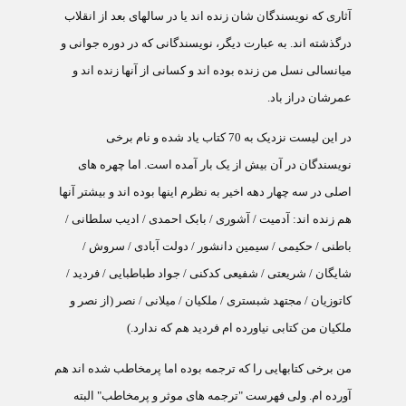
آثاری که نویسندگان شان زنده اند یا در سالهای بعد از انقلاب
درگذشته اند. به عبارت دیگر، نویسندگانی که در دوره جوانی و
میانسالی نسل من زنده بوده اند و کسانی از آنها زنده اند و
عمرشان دراز باد
.
در این لیست نزدیک به 70 کتاب یاد شده و نام برخی
نویسندگان در آن بیش از یک بار آمده است. اما چهره های
اصلی در سه چهار دهه اخیر به نظرم اینها بوده اند و بیشتر آنها
هم زنده اند: آدمیت / آشوری / بابک احمدی / ادیب سلطانی /
باطنی / حکیمی / سیمین دانشور / دولت آبادی / سروش /
شایگان / شریعتی / شفیعی کدکنی / جواد طباطبایی / فردید /
کاتوزیان / مجتهد شبستری / ملکیان / میلانی / نصر (از نصر و
ملکیان من کتابی نیاورده ام فردید هم که ندارد.)
من برخی کتابهایی را که ترجمه بوده اما پرمخاطب شده اند هم
آورده ام. ولی فهرست "ترجمه های موثر و پرمخاطب" البته