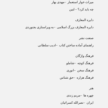
میراث خوار استعمار
–
مهدی بهار
چه باید کرد؟ – لنین
دایره المعارف
دایره المعارف بزرگ اسلامی
–
به ویراستاری بجنوردی
صنعت نشر
راهنمای آماده ساختن کتاب
–
ادیب سلطانی
فرهنگ واژگان
فرهنگ کوچه
–
شاملو
فرهنگ سخن
–
انوری
فرهنگ هزاره
–
حق شناس
هنر
چهره ها
–
مریم زندی
ایران
–
نصرالله کسرائیان