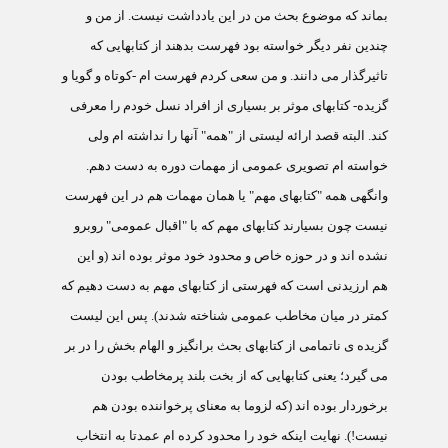
بماند که موضوع بحث من در این یادداشت نیست. از من و
چندین نفر دیگر خواسته بود فهرست بدهند از کتابهایی که
تاثیرگذار می دانند. و من سعی کردم فهرست ام -کوتاه و گویا و
گزیده- کتابهای موثر بر بسیاری از افراد نسل خودم را معرفی
کند. البته قصد ارائه لیستی از "همه" آنها را نداشته ام ولی
خواسته ام تصویری عمومی از مهمات دوره به دست دهم.
وانگهی همه "کتابهای مهم" یا همان مهمات هم در این فهرست
نیست چون بسیارند کتابهای مهم که با "اقبال عمومی" روبرو
نشده اند و در حوزه خاص و محدود خود موثر بوده اند (و این
هم ارزیدنی است که فهرستی از کتابهای مهم به دست دهیم که
کمتر در میان مخاطب عمومی شناخته شدند). پس این لیست
گزیده ی ناتمامی از کتابهای بحث برانگیز و الهام بخش را در بر
می گیرد؛ یعنی کتابهایی که از بخت بلند پرمخاطب بودن
برخوردار بوده اند (که لزوما به معنای پرخواننده بودن هم
نیست!). نهایت اینکه خود را محدود کرده ام عمدتا به انتخاب