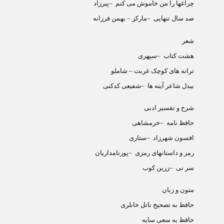
چراغها را من خاموش می کنم
–
پیرزاد
صد سال تنهایی
–
مارکز – بهمن فرزانه
شعر
هشت کتاب
–
سپهری
ترانه های کوچک غربت – شاملو
بیدل شاعر آینه ها
–
شفیعی کدکنی
شرح و تفسیر ادبی
حافظ نامه
–
خرمشاهی
افسون شهرزاد
–
ستاری
رمز و داستانهای رمزی
–
پورنامداریان
سر نی
–
زرین کوب
متون و زبان
حافظ به تصحیح ناتل خانلری
حافظ به سعی سایه