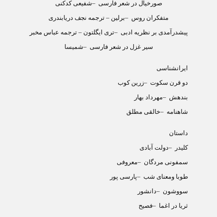
صورخیال در شعر فارسی
–
شفیعی کدکنی
متفکران روس
–
برلین – ترجمه نجف دریابندری
پیشدرآمدی بر نظریه ادبی
–
تری ایگلتون – ترجمه عباس مخبر
سیر غزل در شعر فارسی
–
شمیسا
ایرانشناسی
دو قرن سکوت
–
زرین کوب
بندهش
–
مهرداد بهار
شاهنامه
–
خالقی مطلق
داستان
کلیدر
–
دولت آبادی
سمفونی مردگان
–
معروفی
طوبا ومعنای شب
–
پارسی پور
سووشون
–
دانشور
ثریا در اغما
–
فصیح