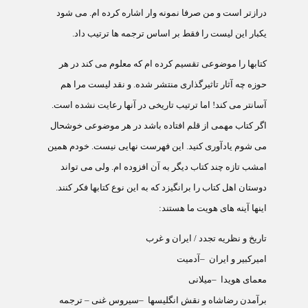
درازتر است و من صرفا نمونه وار اشاره کرده ام. می شود
یکبار این لیست را فقط بر اساس ترجمه ها ترتیب داد
.
کتابها را موضوعی تقسیم کرده ام که معلوم می کند در هر
حوزه چه آثار تاثیرگذاری منتشر شده. و نقد لیست مرا هم
آسانتر می کند! اما ترتیب تاریخی در آنها رعایت نشده است.
اگر کتاب مهمی از قلم افتاده باشد در هر موضوعی خوشحال
می شوم یادآوری کنید. این فهرست نهایی نیست. خودم همین
امشب تازه چند کتاب دیگر به آن افزوده ام. ولی می تواند
دوستان اهل کتاب را برانگیزد که به این نوع کتابها فکر کنند.
اینها آینه های هویت ما هستند
:
تاریخ و نظریه تجدد / ایران و غرب
امیرکبیر و ایران
–
آدمیت
معمای هویدا
–
میلانی
برآمدن رضاشاه و نقش انگلیسها
–
سیروس غنی – ترجمه