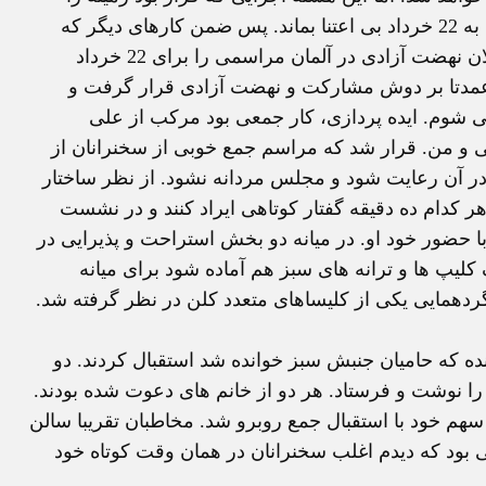
برای فراخواندن «جمع بزرگتر»ی فراهم کند، نمی توانست به 22 خرداد بی اعتنا بماند. پس ضمن کارهای دیگر که
موظف بود انجام دهد تصمیم گرفت با کمک گرفتن از فعالان نهضت آزادی در آلمان مراسمی را برای 22 خرداد
 عمدتا بر دوش مشارکت و نهضت آزادی قرار گرفت و
 شوم. ایده پردازی، کار جمعی بود مرکب از علی
و من. قرار شد که مراسم جمع خوبی از سخنرانان از
 آن رعایت شود و مجلس مردانه نشود. از نظر ساختار
 کدام ده دقیقه گفتار کوتاهی ایراد کنند و در نشست
حضور خود او. در میانه دو بخش استراحت و پذیرایی در
لیپ ها و ترانه های سبز هم آماده شود برای میانه
گردهمایی یکی از کلیساهای متعدد کلن در نظر گرفته شد.
ه که حامیان جنبش سبز خوانده شد استقبال کردند. دو
د را نوشت و فرستاد. هر دو از خانم های دعوت شده بودند.
 سهم خود با استقبال جمع روبرو شد. مخاطبان تقریبا سالن
ایی بود که دیدم اغلب سخنرانان در همان وقت کوتاه خود