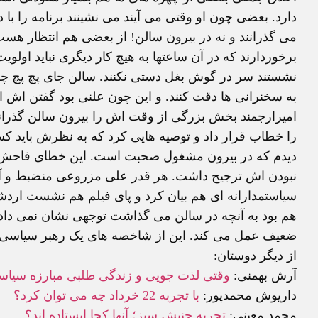
دارد. بعضی چون او وقتی می آیند می نشینند برنامه را با
می گذرانند و نه در بیرون سالن! از بعضی هم انتظار هست 
برخوردارند که در آن ساعتها به هیچ کار دیگری نباید اول
نشستند سر در گوش بغل دستی نکنند. سالن جای پچ پچ چهره
به سخنرانی ها دقت کنند. و این چون علنی بود گفتن اش ام
امیرارجمند بخش بزرگی از وقت اش را بیرون سالن گذراند
را خطاب قرار داد و توصیه هایی کرد که به نظرش باید کس
دیدم که در بیرون مشغول صحبت است. این خطای فاحش ا
نبودن اش ترجیح داشت. هر قدر علی مزروعی منضبط و آرام
سیاستمدارانه ای هم بیان کرد و پای فیلم هم نشست اردش
هم بود به آنچه در سالن می گذاشت توجهی نشان نمی داد.
ضعیف عمل می کند. این از شاخصه های یک رهبر سیاسی ی
از دیگر دوستان:
آرش بهمنی:
وقتی لذت جویی و زندگی طلبی مبارزه سیا
داریوش محمدپور:
با تجربه 22 خرداد چه می توان کرد؟
محمد معینی:
تجربه جنبش سبز؛ آنها کجا ایستاده اند؟