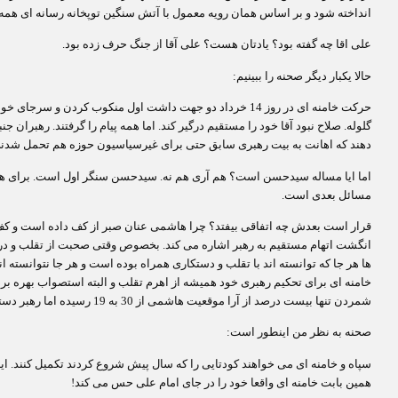
انداخته شود و بر اساس همان رویه معمول با آتش سنگین توپخانه رسانه ای همه آ
علی اقا چه گفته بود؟ یادتان هست؟ علی آقا از جنگ حرف زده بود.
حالا یکبار دیگر صحنه را ببینیم:
حرکت خامنه ای در روز 14 خرداد دو جهت داشت اول منکوب کردن
گلوله. صلاح نبود آقا خود را مستقیم درگیر کند. اما همه پیام را گرفتند. رهبرا
دهند که اهانت به بیت رهبری سابق حتی برای غیرسیاسیون حوزه هم تحمل شدن
اما ایا مساله سیدحسن است؟ هم آری هم نه. سیدحسن سنگر اول است. برای همی
مسائل بعدی است.
قرار است بعدش چه اتفاقی بیفتد؟ چرا هاشمی عنان صبر از کف داده است و کف 
انگشت اتهام مستقیم به رهبر اشاره می کند. بخصوص وقتی صحبت از تقلب و درآ
ها هر جا که توانسته اند با تقلب و دستکاری همراه بوده است و هر جا نتوانسته ا
خامنه ای برای تحکیم رهبری خود همیشه از اهرم تقلب و البته استصواب بهره بر
شمردن تنها بیست درصد از آرا موقعیت هاشمی از 30 به 19 رسیده اما رهبر دستور توقف بازشماری را داده است! بعدش را هم که همه می دانیم.
صحنه به نظر من اینطور است:
سپاه و خامنه ای می خواهند کودتایی را که سال پیش شروع کردند تکمیل کنند.
این
همین بابت خامنه ای واقعا خود را در جای امام علی حس می کند!