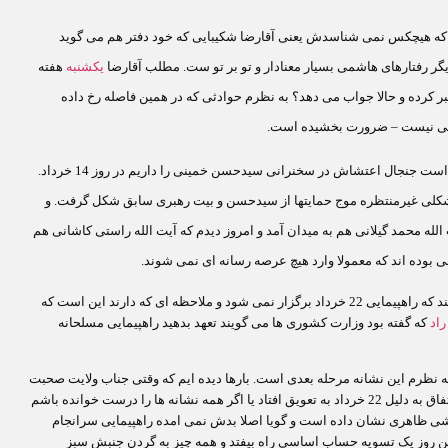
 که هیچکس نمی شناسدش یعنی آقارضا شکیبایی که خود دفتر هم می گوید
یگر رفتارهای هاشمی بسیار معنادار و تو بر تو ست. مطلب آقارضا
یکشنبه
هفته
 کرده و حالا جواب می دهد؟ به نظرم حوادثی که در همین فاصله رخ داده
یی نیست
–
ضرورت بخشیده است.
در این فاصله تقریبا دو هفته ای یا همین خرداد پر حادثه ای که معرف حضور است جنجال اعتشاش در سخنرانی سیدحسن خمینی را داریم در روز 14 خرداد.
به شکلی غیرمنتظره موج حمایتها از سیدحسن و بیت رهبری سابق شکل گرفت. و
لله محمد گیلانی هم به میدان آمد و امروز دیدم که آیت الله راستی کاشانی هم
ی بوده اند که معمولا وارد هیچ عرصه رسانه ای نمی شوند.
این آخری هم کمتر از آنهای دیگر مهم نیست. کروبی و موسوی اعلام می کنند که راهپیمایی 22 خرداد برگزار نمی شود و ملاحظه ای که دارند این است که
اد
که گفته بود وزارت کشوری ها می گویند تعهد بدهید راهپیمایی مسلحانه
های آقاسیدعلی خامنه ای را اشاره نکردم در همان 14 خرداد. به نظرم این نشانه مرحله بعدی است. بارها دیده ایم که وقتی جناب ولایت صحبت
و اشاره ای می کنند ولایتمداران از فردا شروع به بگیر ببند می کنند. ظاهرا این اتفاق به دلیل 22 خرداد به تعویق افتاد یا اگر همه نشانه ها را درست خوانده باشم
ین بار نرمشی ظاهری نشان داده است و گویا اصلا بدش نمی امده راهپیمایی سرانجام
 این روز یک تسویه حساب اساسی راه بیفتد و همه چیز به گردن جنبش سبز