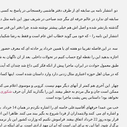
دو.
انتشار نامه بی سابقه ای از طرف دفتر هاشمی رفسنجانی در پاسخ به کسی
سابقه ای ندارد در عالم حرفه ای مگر چند صباحی در شریف نیوز. این نامه مثل د
گذشته بازنشر شده و اصل اش هم خیلی پیشتر نوشته شده. چرا دفتر این قدر صبر
انتشار این نامه را
–
که خود می گوید خطاب اش عام است و فقط به رضا شکیبا
سه.
اجازه بدهید این را نقطه اوج حساب کنیم در تحولات داخلی. بعد از ان ناگهان 
طبق معمول حوادث در ایران، ماجرا پیش از انکه فکر کنی داغ شد چندان که آیت ا
که در میان اهل حوزه اعتباری مثال زدنی دارد وارد داستان شده است. اینها کسان
چهار.
ممکن است جان و مال مردم به خطر بیفتد. این را بگذارید کنار آن حرف
شکوری ر
نخواهد بود! داستانی پس پشت ماجرا بوده است.
خب من عمدا حرف
قرار بوده روز 22 خرداد اتفاق بیفتد. فراموش نکنیم که وزارت کشور ا
برگزار شود. اما این نه برای این است که ایران مهد ازادی است. برای اینکه در