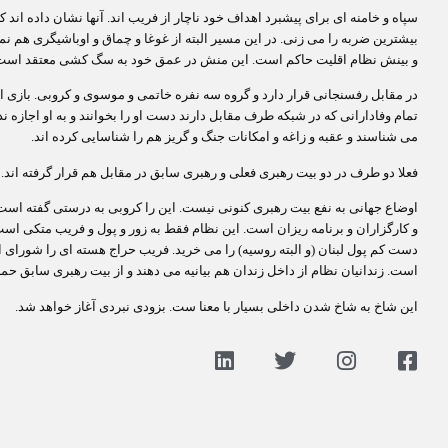
سپاه و خامنه ای برای پیشبرد اهداف خود ناچار از فریب اند. آنها نشان داده اند ک
بیشترین ضربه را می زنی. در این مسیر البته از غوغا و چماق و اوباشیگری هم ن
و بینش نظام اقلیت حاکم است. این منش در عمق خود به سگ کشی معتقد است.
در مقابل رفسنجانی قرار دارد و گروه سه نفره خاتمی و موسوی و کروبی. بازی ای
تمام وفادارانی که در شبکه طرف مقابل دارند دست او را بخوانند و به او اجازه 
می شناسند و عقبه و زاغه و امکانات جنگ و گریز هم را شناسایی کرده اند.
فعلا دو طرف در دو بیت رهبری فعلی و رهبری سابق در مقابل هم قرار گرفته اند.
اوضاع جهانی به نفع بیت رهبری کنونی نیست. این را کروبی به درستی گفته است.
و کارگزاران و برنامه ریزان است. این نظام فقط به زور و پول و فریب متکی اس
دست کم پول لبنان (و البته روسیه) را می خرید. فریب حراج هسته ای را شورای ا
است. زندانیان نظام از داخل زندان هم بیانیه می دهند و از بیت رهبری سابق حم
این شاخ به شاخ شدن داخلی بسیار با معنا ست. بزودی نبردی آغاز خواهد شد.