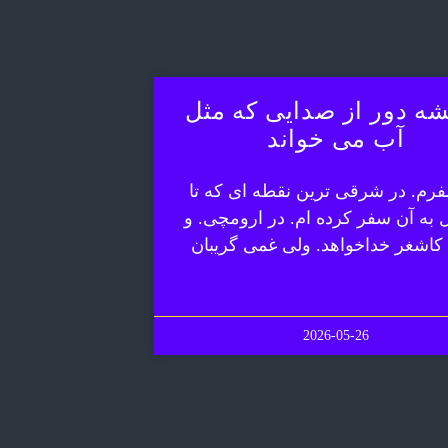
ه دور از صدایی که مثل
آب می خواند
رم. در شرقی ترین نقطه ای که تا
ل به آن سفر کرده ام. در ارومچی. و
 کاشغر خداخواهد. ولی غمی گریبان
2026-05-26