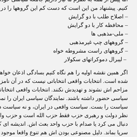
کنیم. پیشنهاد من این است که دست کم این گروهها را در 
– اصلاح طلب با دو گرایش
– محافظه کار با دو گرایش
– ملی-مذهبی ها
– گروههای چپ غیرمذهبی
– گروههای راست مشروطه خواه
– لیبرال دموکراتهای سکولار
اگر همین نقشه اولیه را هم نگاه کنیم بسادگی اذعان خو
شده است. انتخابات واقعی انتخاباتی نیست که در آن نامز
مزاحم اش نشوند و تهدیدش نکنند. انتخابات واقعی انتخاب
سیاسی حضور داشته باشند. نمایندگان سیاسی ایران را نمی 
سیاست را بست. سیاست واقعی در ایران، و نه سیاست دول
نظر دولت و رهبری حزب فقط حزب الله است و حزب واحد
دنبال می کرد یا صدام با حزب واحد بعث اش. اندیشه ای
سرپا بماند. دلیل مصنوعی بودن اش هم تنوع واقعا موجو