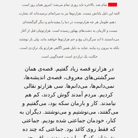
هزارتو
تمام شد. بالاخره باید روزی تمام می‌شد؛ امروز همان روز است.
البته این دلیل پایانش نیست. هزارتوها نیز به سرانجام نرسیده‌اند که بشارت
دهیم طومار هر چه هزارتوست در دنیا را پیچیده‌ایم و دیگر گم‌گشته‌ای
نیست و کارمان به دشت‌های پهناور رسیده است. هزارتوئیان قبل از آغاز
می‌دانستند تا ابد سرگردان پیچ و خم هزارتوها خواهند ماند، ولی باز نوشتند
بلکه به بیرون ره بیابند. شاید به دلیل همین آگاهی هزارتو یک تراژدی است،
حکایت یک تراژدی است. قصه‌گویی است.
در هزارتو قصه زیاد گفتیم. قصه‌ی همان
سرگشتی‌های معروف، قصه‌ی اندیشه‌ها،
نمی‌دانم‌ها، می‌دانم‌ها. سی هزارتو نقالی
کردیم. مردم آمدند گوش کردند، کم هم
نیامدند. کار و بارمان سکه بود، می‌گفتیم و
می‌گفتند، می‌نوشتیم و می‌نوشتند. دیگران به
کنار، خودمان جماعتی شده بودیم. جماعتی
که فقط روی کاغذ بود. جماعتی که چند ده
نفرشان یکدیگر را دیده بودند و باقی حتی