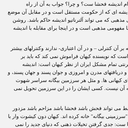
ام انديشه فحشا ست؟ و چرا؟ جواب به آن از راه
نديشه ای که از حکومت مستقل است و در مقابل آن موضع
ذهبی که می تواند آلترناتيو انديشه حاکم باشد. روشن
مفهومی مذهبی است و در اينجا برای مقابله با انديشه
ر آن کنترلی – و در آن اعتباری- ندارند وکنترلهای بيشتر
ن است که نويسنده کيهان فراموش نمی کند که بايد بر
رنتی تمام مشکل ايران از نظر کيهان است: انديشه
ها و دريافتهای مدرن و امروزی و جوان پسند و جهان پسند، و
رای کيهانی ها. و مثل هر سرزمين بيگانه سراسر شهوت
ه آن نيست. کسی ايشان را در اين سرزمين تحويل نمی
 فقط می تواند فحش باشد فحشا باشد مزاحم باشد مزدور
"سرزمينی بيگانه" خانه کرده اند. کيهان دون کيشوت وار با
ست: جدی گرفتن تخيلات ذهنی که دنيای جديد را نمی