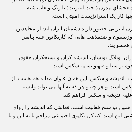
 فحشاي مدرن (تحت اينترنت) با رنگ ولعاب شبه
نها کار يک استراتژيست امنيتی است.
ن اينترنتی حضور دارند دشمنان ايران اند: از مجاهدين
پوزيسيون و ضدمذهب هايی که کاريکاتور عليه پيامبر
 همسو يند.
ران، وبلاگ نويسان، انديشه گران و بسيجگران حقوق
 علاوه بر سيا و صهيونيسم، سکس است.
است: انديشه و سکس. اين همان عنوان مقاله هم هست. از
سکس است و هر چه و هر که به آنها می تواند وابسته
عليه انديشه و سکس فراهم کند.
 همين دو سنخ فعاليت است. فعاليتی که انديشه را رواج
نی اين است که کل تکاپوی اجتماعی مزاحم يا به اين و يا