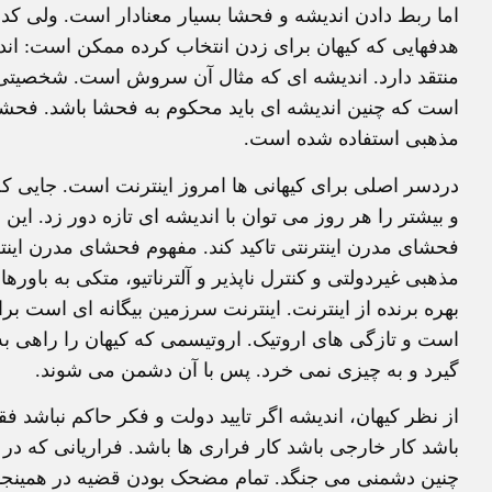
اما ربط دادن انديشه و فحشا بسيار معنادار است. ولی کد
هدفهايی که کيهان برای زدن انتخاب کرده ممکن است: ا
منتقد دارد. انديشه ای که مثال آن سروش است. شخصيتی م
است که چنين انديشه ای بايد محکوم به فحشا باشد. فحشا 
مذهبی استفاده شده است.
دردسر اصلی برای کيهانی ها امروز اينترنت است. جايی که ب
و بيشتر را هر روز می توان با انديشه ای تازه دور زد. اي
فحشای مدرن اينترنتی تاکيد کند. مفهوم فحشای مدرن اينت
مذهبی غيردولتی و کنترل ناپذير و آلترناتيو، متکی به باور
بهره برنده از اينترنت. اينترنت سرزمين بيگانه ای است ب
است و تازگی های اروتيک. اروتيسمی که کيهان را راهی ب
گيرد و به چيزی نمی خرد. پس با آن دشمن می شوند.
از نظر کيهان، انديشه اگر تاييد دولت و فکر حاکم نباشد
باشد کار خارجی باشد کار فراری ها باشد. فراريانی که در 
چنين دشمنی می جنگد. تمام مضحک بودن قضيه در همينجا 