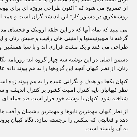
آن تصريح می شود که "اكنون طراحي پروژه اي براي پيوند
روشنفكري در دستور كار" اين انديشه گران است و همه اي
می بينيد که تمام آنها که در اين حلقه اروتيک و فحشای مدر
گرفته تا صهيونيستها و امنيتی های رقيب و جنبش زنان و ا
طراحی می کنند و يک مشت فراری اند و با سيا همنشين و
دشمن اصلی در اين نوشته سه چهار گروه اند: روزنامه نگا
زنان. از نظر کيهان آنچه اين گروهها را به هم پيوند داده
کيهان يکجا دو هدف و نگرانی عمده را به هم پيوند زده 
نظر کيهانيان پايه کنترل امنيت کشور بر کنترل انديشه و 
شناخته شود. کيهان با نوشته خود قرار است ضد حمله ای 
از نظر کيهان مهمترين تابوها و مهمترين دشمنان و آفت ها
دهد و فعاليتی که سکس را برجسته سازد. نگاه کيهان بروش
به آن وابسته است.