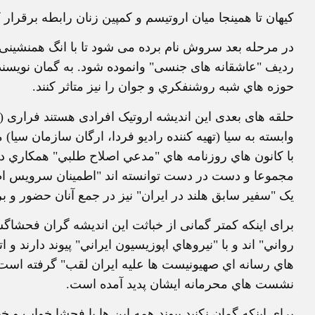
کيهان تا همينجا ميان اروتيسم و کمپين زنان رابطه برقرار
در مرحله بعد سروش نام برده می شود تا با انگ همنشينی "
رديف "عاشقانه های جنسی" وانموده شود. به گمان نويسند
حوزه هاي شبه روشنفكري و جوان را نيز متاثر كنند.
حلقه های بعدی اين انديشه اروتيک افرادی هستند فراری (
وابسته به سيا (تهيه كننده راديو فردا، ارگان سازمان سي
با كانون هاي روزنامه هاي "مدعي اصلاح طلبي" همكاري 
مجموعا و دست در دست توانسته اند "اطمينان سرويس اطلاع
يک "سفير سابق هلند در ايران" نيز در جمع آنان حضور و ب
برای اينکه کمتر گمانی از خباثت اين انديشه گران فحشاگ
رواني" اند و با "نيروهاي اپوزيسيون ايراني" پيوند دارند
هاي رسانه اي صهيونيست ها عليه ايران لقب" گرفته است و 
نشست هاي محرمانه ايشان پديد آمده است.
برای اينکه گمان نکنيد پيوند همه اين ها با فحشا خواب و خ