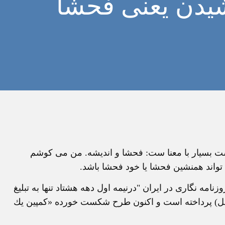
شيدن يعنی فحشا
ت بسيار با معنا ست: فحشا و انديشه. من می کوشم
ی تواند همنشين فحشا يا خود فحشا باشد.
نامه نگاری در ايران "درنيمه اول دهه هشتاد تنها به تبليغ
اصل) پرداخته است و اكنون طرح شكست خورده «كمپين يك