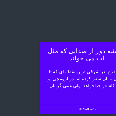
ه دور از صدایی که مثل
آب می خواند
رم. در شرقی ترین نقطه ای که تا
ل به آن سفر کرده ام. در ارومچی. و
 کاشغر خداخواهد. ولی غمی گریبان
2026-05-26