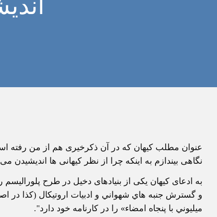
اندي
عنوان مطلب کيهان که در آن ذکرخيری هم از من رفته اس
نگاهی بيندازم به اينکه چرا از نظر کيهانی ها انديشيدن م
به ادعای کيهان يکی از بنيادهای دخيل در طرح پلوراليسم روز
و گسترش جنبه هاي شهواني و ادبيات اروتيكال (کذا در 
ميليوني با پنجاه امضاء» را در كارنامه خود دارد".