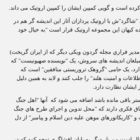
 کرده است و گويی کمپين ايشان را کمپين اروتيک می داند.
شاگرد"ش با اروتيک پردازان آثار اين انديشه گر هم در
ه کيهان اين مجموعه اروتيک قرار است "به خيال خود
مدير فراري مجله گردون ويکی ديگر که از ايران گريخت)
ا) مبلغان انديشه های سروش، يک "نويسنده صهيونيست" كه
دارد، يک حامی "گروهک تروريستی منافقين" است که
ات و امنيت هلند" را جلب کنند و لابد به همين دليل
ر ايشان نظارت دارد.
ستر باقی مانده باشد اضافه می شود که آنها "اهل جنگ
 و اتاق فکری دارند که "محل تدوين و اجراي طرح هاي جنگ
"كاريكاتورهاي موهن عليه دين اسلام و پيامبر" از دل
يال است من بار ديگر به پايان افشاگری توجه کنيد که در