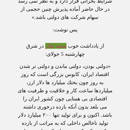
شرايط بحرانی قرار دارد و به نظر نمی رسد
در حال حاضر آماده پذيرش چنين حجمی از
سهام شرکت های دولتی باشد.»
پس نوشت:
از يادداشت خوب
سعيد ليلاز
در شرق
چهارشنبه 5 جولای:
«دولتى بودن، دولتى ماندن و دولتى تر شدن
اقتصاد ايران، كابوس بزرگى است كه روز
به روز چون بختك ميليارد ها دلار ارز،
ميلياردها ساعت كار و خلاقيت و ظرفيت هاى
اقتصادى بى همتايى چون كشور ايران را
مى بلعد بدون آنكه بازده درخورى داشته
باشد. اكنون و براى توليد تنها ۲۰۰ ميليارد دلار
توليد ناخالص داخلى كه به مراتب از بازده