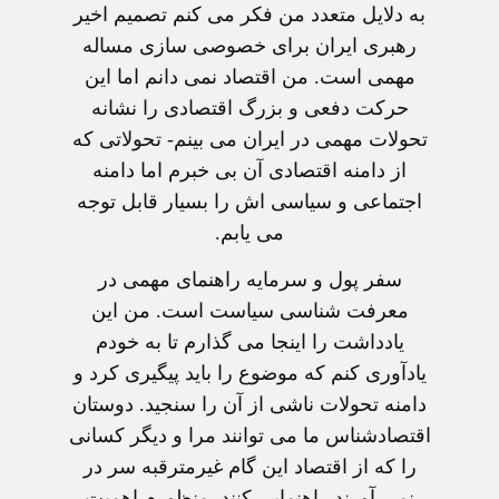
به دلايل متعدد من فکر می کنم تصميم اخير
رهبری ايران برای خصوصی سازی مساله
مهمی است. من اقتصاد نمی دانم اما اين
حرکت دفعی و بزرگ اقتصادی را نشانه
تحولات مهمی در ايران می بينم- تحولاتی که
از دامنه اقتصادی آن بی خبرم اما دامنه
اجتماعی و سياسی اش را بسيار قابل توجه
می يابم.
سفر پول و سرمايه راهنمای مهمی در
معرفت شناسی سياست است. من اين
يادداشت را اينجا می گذارم تا به خودم
يادآوری کنم که موضوع را بايد پيگيری کرد و
دامنه تحولات ناشی از آن را سنجيد. دوستان
اقتصادشناس ما می توانند مرا و ديگر کسانی
را که از اقتصاد اين گام غيرمترقبه سر در
نمی آورند راهنمايی کنند. منظورم اهميت