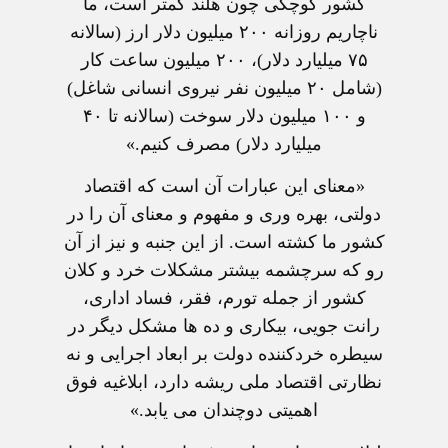
كشور كوچكى چون هلند كمتر است، ما
ناچاريم روزانه ۲۰۰ ميليون دلار ارز (سالانه
۷۵ ميليارد دلار)، ۲۰۰ ميليون ساعت كار
(شامل ۲۰ ميليون نفر نيروى انسانى شاغل)
و ۱۰۰ ميليون دلار سوخت (سالانه تا ۴۰
ميليارد دلار) مصرف كنيم.»
«معناى اين عبارات آن است كه اقتصاد
دولتى، بهره ورى و مفهوم و معناى آن را در
كشور ما كشته است. از اين جنبه و نيز از آن
رو كه سرچشمه بيشتر مشكلات خرد و كلان
كشور از جمله تورم، فقر، فساد ادارى،
رانت جويى، بيكارى و ده ها مشكل ديگر در
سيطره خردكننده دولت بر ابعاد اجرايى و نه
نظارتى اقتصاد ملى ريشه دارد، ابلاغيه فوق
اهميتى دوچندان مى يابد.»