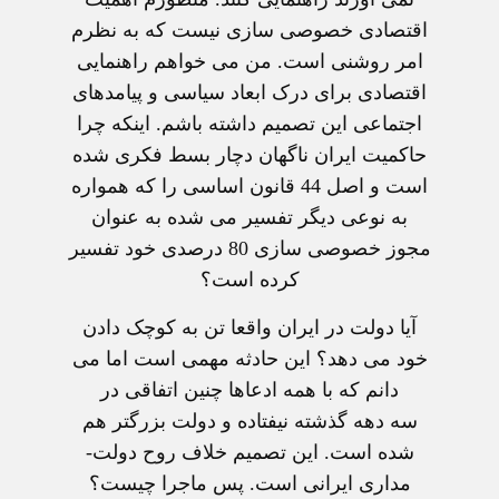
اقتصادی خصوصی سازی نيست که به نظرم
امر روشنی است. من می خواهم راهنمايی
اقتصادی برای درک ابعاد سياسی و پيامدهای
اجتماعی اين تصميم داشته باشم. اينکه چرا
حاکميت ايران ناگهان دچار بسط فکری شده
است و اصل 44 قانون اساسی را که همواره
به نوعی ديگر تفسير می شده به عنوان
مجوز خصوصی سازی 80 درصدی خود تفسير
کرده است؟
آيا دولت در ايران واقعا تن به کوچک دادن
خود می دهد؟ اين حادثه مهمی است اما می
دانم که با همه ادعاها چنين اتفاقی در
سه دهه گذشته نيفتاده و دولت بزرگتر هم
شده است. اين تصميم خلاف روح دولت-
مداری ايرانی است. پس ماجرا چيست؟