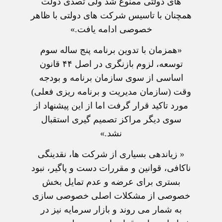
های دولتی ممنوع شد ولی تصدی دولت
همچنان با تاسيس شرکت های دولتی با ظاهر
خصوصی ادامه يافت.»
«همزمان با تدوين برنامه پنج ساله سوم
توسعه، لزوم بازنگری در اصل ۴۴ قانون
اساسی از سوی سازمان برنامه و بودجه
وقت (سازمان مديريت و برنامه ريزی فعلی)
مورد تاکيد قرار گرفت اما از اين پيشنهاد از
سوی ديگر مراکز تصميم گيری استقبال
نشد.»
« زياندهی بسياری از شرکت ها، نقدينگی
ناکافی، قوانين و مقررات دست و پاگير، نبود
بستری برای عرضه و عدم تمايل بخش
خصوصی از مشکلات اصلی خصوصی سازی
به شمار می روند و بازار سرمايه نيز در