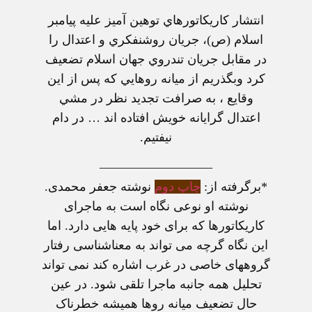
انتشار كاريكاتورهاي توهين آميز عليه پيامبر
اسلام (ص)، جريان روشنفكري و اعتدال را
در مقابل جريان تندروي جهان اسلام تضعيف
كرد وبگذريم از ميانه روهايي كه پس از اين
وقايع ، به صرافت تجديد نظر در مشي
اعتدال گرايانه خويش افتاده اند … در دام
نيفتيم.
—————————
*برگرفته از:
چاپ دوم
نوشته جعفر محمدی.
نوشته او نوعی نگاه است به ماجرای
کاريکاتورها که برای خود پايه هايی دارد. اما
اين نگاه گرچه می تواند به معناشناسی رفتار
گروههای خاصی در غرب اشاره کند نمی تواند
تحليل همه جانبه ماجرا تلقی شود. در عين
حال تضعيف ميانه روها هميشه خطرناک