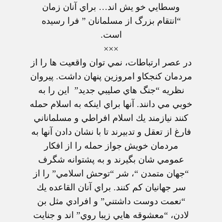
وسطايي خو يش اند… براي آنان زمان
“انتقام بزرگ از مسلمانان ” فرا رسيده
است.
×××
در عصر ارتباطات، نمي توان واقعيت ها را از
مردمان كنجكاو امروزين پنهان داشت. پيروان
نظريه “جنگ هاي صليبي جديد” اين را به
خوبي مي دانند. آنها براي اينكه به اسلام حمله
كنند نيازمند يك اسلام افراطي و مسلماناني
فارغ از تعقل و تدبيرند تا با نشان دادن آنها به
مردمان خويش جواز حمله را از افكار
عمومي شان بگيرند و به پشتوانه شگرف
“جهان متمدن “، شر “توحش اسلامي” را از
سر جهانيان كم كنند. براي آنان القاعده يك
“نعمت دوست داشتني” و افرادي مثل بن
لادن، “معشوقه هايي زيبا روي” اند و جنايت