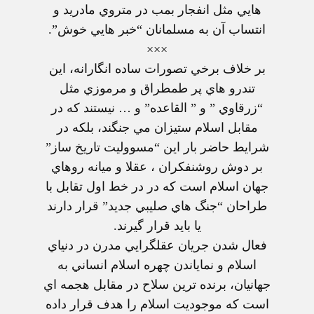
هايي مثل انفجار بمب در متروي مادريد و
انتساب آن به مسلمانان “خبر هايي خوش”.
×××
بر خلاف برخي تصورات ساده انگارانه، اين
تندرو هاي پر طمطراق و مرموزي مثل
“زرقاوي ” و ” القاعده” و … نيستند كه در
مقابل اسلام ستيزان مي جنگند، بلكه در
شرايط حاضر بار اين “مسووليت تاريخ ساز”
بر دوش روشنفكران ، عقلا و ميانه روهاي
جهان اسلام است كه در در خط اول تقابل با
طراحان “جنگ هاي صليبي جديد” قرار دارند
يا بايد قرار گيرند.
فعال شدن جريان عقلگرايي مدرن در دنياي
اسلام و نماياندن چهره اسلام انساني به
جهانيان، برنده ترين سلاح در مقابل هجمه اي
است كه موجوديت اسلام را هدف قرار داده