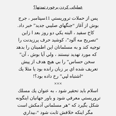
عملياتی کردن برخورد تمدنها؟
پس از حملات تروريستي 11سپتامبر ، جرج
بوش از آغاز “جنگهاي صليبي جديد” خبر داد.
كاخ سفيد ، البته يكي دو روز بعد ا زاين
“تصريح مه آلود”، كوشيد حرف پرزيدنت را
توجيه كند و به مسلمانان اين اطمينان را بدهد
كه مورد تهديد نيستند ، ولي آيا بوش ، آن”
سخن حساس” را بي هيچ هدف از پيش
تعريف شده اي بر زبان رانده بود يا مثلا يك
“اشتباه لپي” رخ داده بود؟!
×××
اسلام بايد تحقير شود ، به عنوان يك مسلك
تروريستي معرفي شود و باور جهانيان اينگونه
شكل بگيرد كه “هر مسلماني آدمكش است
مگر اينكه خلافش ثابت شود “،بيداري