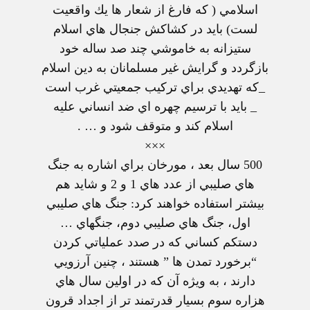
اسلامي ( كه فارغ از شعار ها يك واقعيت
لست) بايد در كشاكش جنجال هاي اسلام
ستيزانه به خاموشي چند صد ساله خود
بازگردد و گرايش غير مسلمانان به دين اسلام
_كه تهديدي براي تركيب جمعيتي غرب است
_ بايد با ترسيم چهره اي ضد انساني عليه
اسلام كند و متوقف شود و … .
×××
500 سال بعد ، مورخان براي اشاره به جنگ
هاي صليبي از عدد هاي 1 و 2 و شايد هم
بيشتر استفاده خواهند كرد: جنگ هاي صليبي
اول، جنگ هاي صليبي دوم، جنگهاي …
دستكم كساني كه در صدد عملياتي كردن
“برخورد تمدن ها ” هستند ، چنين آرزويي
دارند ، به ويژه آن كه در اولين سال هاي
هزاره سوم بسيار قدرتمند تر از اجداد قرون