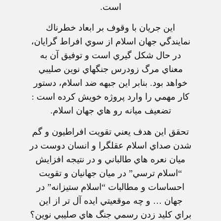
است.
اين جريان با وقوف بر ابعاد خطرناك
نمايندگي جهان اسلام از سوي افراط گرايان،
در حال شكل گيري است و توفيق آن به
معناي مرگ زودرس جنگهاي نوين صليبي
خواهد بود. بنابر اين جبهه ضد اسلام، دستور
كار مهمي را وارد پروژه خويش كرده است :
تضعيف ميانه رو هاي جهان اسلام.
تحقق اين هدف يعني تقويت افراطيون و گم
شدن صداي اسلام عقلگرا و انسان دوست در
ميان نعره هاي طالباني و در نتيجه افزايش
“اسلام ترسي” در ميان جهانيان و تقويت
احساسات و مطالبات “اسلام ستيزانه” در
جهان … و چه موقعيتي ايده آل تر از اين
براي كليد زدن رسمي جنگ هاي صليبي نوين؟