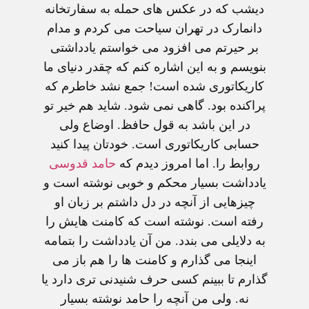
ديشب که در عکس های حمله به سفارتخانه
دانمارک در تهران سياحت می کردم و مدام
بر حيرتم می افزود می خواستم يادداشتی
بنويسم و به اين اشاره کنم که چقدر دنيای ما
کاريکاتوری شده است! جمع نشد خاطرم که
پراکنده بود. گاهی نمی شود. شايد هم خير تو
در اين باشد به قول حافظ. اوضاع ولی
حسابی کاريکاتوری است. خودتان پيدا کنيد
روابط را. اما امروز ديدم که
حامد قدوسی
يادداشت بسيار محکم و خوبی نوشته است و
چيزهايی از آنچه در دل داشتم بر زبان او
رفته است. نوشته است که کامنت هايش را
به دلايلی می بندد. من آن يادداشت را بتمامه
اينجا می گذارم و کامنت ها را هم باز می
گذارم تا ببينم کسی حرف شنيدنی تری دارد يا
نه. ولی من آنچه را حامد نوشته بسيار