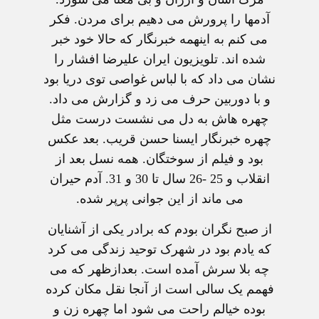
آدمها را پرورش می دهيم برای مردن. فکر
می کنم به اينهمه خبرنگار که حالا خود خبر
شده اند. تلويزيون ايران عليرضا افشار را
نشان می داد که با لباس غواصی توی دريا بود
و با دوربين حرف می زد و گزارش می داد.
چهره هاش به دل می نشست درست مثل
چهره خبرنگار ايسنا حسن قريب. بعد عکس
بود و فيلم از سوختگان. همه نسل بعد از
انقلاب و 25 -26 سال تا 30 و 31. آدم حيران
می ماند از اين جوانی پرپر شده.
از صبح نگران بودم که برادر يکی از آشنايان
که يادم بود در شهرک توحيد زندگی می کرد
چه بلا سرش آمده است. بعدازظهر که می
فهمم يک سالی است از آنجا نقل مکان کرده
بوده خيالم راحت می شود اما چهره زن و