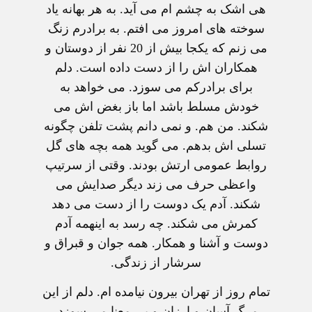
هی اشک به چشم ام می آيد. به هر بهانه ياد
سوخته های امروز می افتم. به برادرم زنگ
می زنم که يکجا بيش از 20 نفر از دوستان و
همکاران اش را از دست داده است. دلم
برای برادرکم می سوزد. می خواهد به
خودش مسلط باشد اما باز بغض اش می
شکند. من هم. و نمی دانم پشت تلفن چگونه
تسلی اش بدهم. می گويد همه بچه های گل
روابط عمومی ارتش بودند. وقتی از سرتيپ
واعظی حرف می زند ديگر صدايش می
شکند. آدم يک دوست را از دست می دهد
کمرش می شکند. چه رسد به اينهمه آدم
دوست و آشنا و همکار. همه جوان و قبراق و
سرشار از زندگی.
تمام روز از تهران بيرون نيامده ام. دلم از اين
مرگ آسان و ارزان و بی معنا می سوزد.