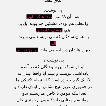
اتفاق نيفتد.
پی نوشت:
همه آن 68 نفر،
رضا شکراللهی
واعظی هم بوده، مشکين هم بوده، بابايی
هم،
يوسف عليخانی
به همان سادگی که می نويسند می ميرند،
الپر
چهره هاشان در يادم می ماند،
بهروز تورانی
پی نوشت 2:
بايد از شوک اين سوختگان که در آمدم
يادداشتی بنويسم و ببينم آيا واقعا ايمان به
تکنيک گره خورده است؟ آيا نظام تکنيکی ما
در جمهوری عزيز هيچ نشانی از ايمان دارد؟ و
بعد اينکه مومن يا کافر، مدرنيسم بدون
اومانيسم معنايی دارد؟ بدون ارجمندی جان