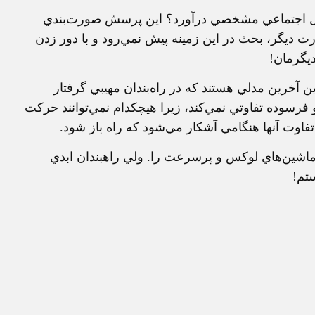
 عمل اجتماعي مشخصي درآورد؟ اين پرسش صورت‌بندي
 ديگر، بحث در اين زمينه پيش نمي‌رود و با دور زدن
يگرمان!
ن آخرين مدلي هستند كه در راه‌بندان مهيبي گرفتار
و فرسوده تفاوتي نمي‌كند، زيرا هيچكدام نمي‌توانند حركت
تفاوت آنها هنگامي آشكار مي‌شود كه راه باز شود.
 ماشين‌هاي لوكس و پرسرعت را. ولي راهبندان ابدي
تم!