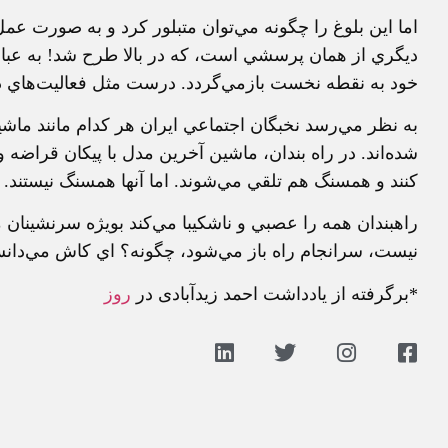
اما اين بلوغ را چگونه مي‌توان متبلور كرد و به صورت
ديگري از همان پرسشي است، كه در بالا طرح شد! به عبارت
خود به نقطه نخست بازمي‌گردد. درست مثل فعاليت‌هاي د
به نظر مي‌رسد نخبگان اجتماعي ايران هر كدام مانند ماشي
شده‌اند. در راه بندان، ماشين آخرين مدل با پيكان قراضه 
كنند و همسنگ هم تلقي مي‌شوند. اما آنها همسنگ نيستند. 
راهبندان همه را عصبي و ناشكيبا مي‌كند بويژه سرنشينان
نيست، سرانجام راه باز مي‌شود، چگونه؟ اي كاش مي‌دانس
*برگرفته از يادداشت احمد زيدآبادی در
روز