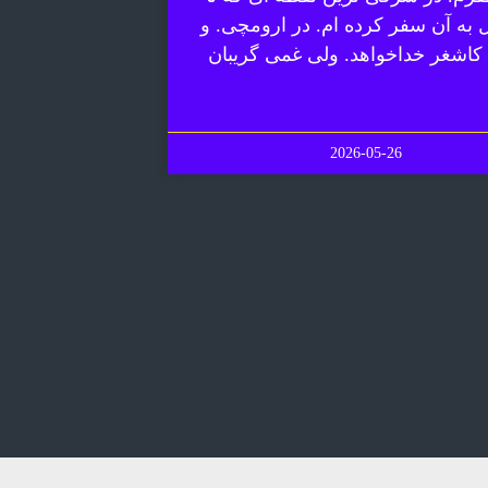
ل به آن سفر کرده ام. در ارومچی. و
 کاشغر خداخواهد. ولی غمی گریبان
2026-05-26