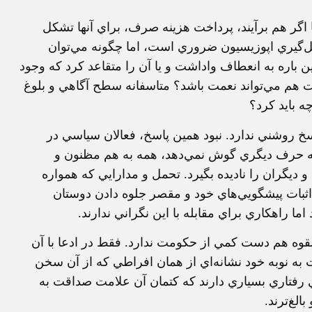
ا اگر هم برآيند، پرداخت هزينه صرف، براي آنها تشكل
ل‌گيري اپوزيسيون ضروري است، اما چگونه مي‌توان
 باره به انعطاف واداشت و يا آن را متقاعد كرد كه وجود
 هم مي‌تواند نعمت باشد؟ متاسفانه سطح آگاهي و بلوغ
ه بايد كرد؟
اسخ روشني ندارد. نبود همين پاسخ، فعالان سياسي در
ه حرف ديگري گوش نمي‌دهد، همه به هم مظنون و
ديگران را ناديده ‌بگيرد. تحمل و مدارايي كه همواره
 اثبات پيشگويي‌هاي خود و مقصر جلوه دادن دوستان
اما راهكاري براي مقابله با اين نگراني ندارند.
قوه هم دست كمي از حكومت ندارد. فقط در ادعا با آن
به نوبه خود نشانه‌اي از همان افراطي كه از آن سخن
ي رفتاري بسياري دارند كه كتمان آن علامت صداقت به
الغ‌ترند.