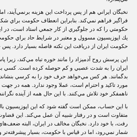
نخبگان ايراني هم از پس پرداخت اين هزينه برنمي‌آيند، ام
فراگير فراهم نمي‌كند. بنابراين انعطاف حكومت براي شك
حكومتي را كه در جلوگيري از كار جمعي استاد است، در اين
يك اپوزيسيون مسوول و معتبر در شرايط حاد براي حكومت
حكومت ايران از دريافت اين نكته فاصله بسيار دارد. پس چ
اين پرسش روح آدميزاد را مانند خوره تباه مي‌كند، زيرا پ
ايران را به شدت عصبي و كم‌ حوصله كرده است. كسي ب
بدگمانند. هر كس مي‌خواهد حرف خود را به كرسي بنشاند و 
مورد تاكيد و احترام است، عملا وجود ندارد. همه در جهت
ناهمفكر خود تلاش مي‌كنند. با اين حال همه از آينده نگرانند 
با اين حساب، ممكن است گفته شود كه اين اپوزيسيون بال
متفاوت است و در رفتار شبيه آن عمل مي‌كند. اين قضاوت 
رفت، با خود دارد. نخبگان مخالف در ايران، البته ضعف‌ها
شمار نمي‌رود، اما در قياس با حكومت، بسيار پيشرفته‌تر و ب