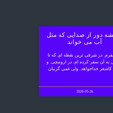
ه دور از صدایی که مثل
آب می خواند
رم. در شرقی ترین نقطه ای که تا
ل به آن سفر کرده ام. در ارومچی. و
 کاشغر خداخواهد. ولی غمی گریبان
2026-05-26