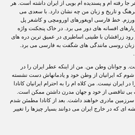
 جا رفته ام و پسنديده ام بويی از ايران داشته است. هر
هنگ و تاريخ و زبان من چه نشان دارد. با سعدی می
هر ورزم. خط فارسی اويغورهای اورومچی و کاشغر پل
ارهای افسانه های دور می برد. در خاک پنجکنت واژه
ود زرافشان با طنينی اساطيری در عميق ترين دره های
 زبان روسی مانندگی های شگفت به فارسی می برد.
 است. و جوانان وطن من. من از اينکه عطر ايران را در
وم که ايرانيان از وطن خود و يادمانهاش دست نشسته
 ايران نيست. من کلاه ام را به احترام ايرانيان کانادا
درک بی تناقضی از خود و جهان مدرن داشتن ممکن است.
زمين مادری خواهند داشت. بعد از کانادا مطمئن شدم
يشه ای که در خارج ايران می دوانند بسيار چيزها را تغيير