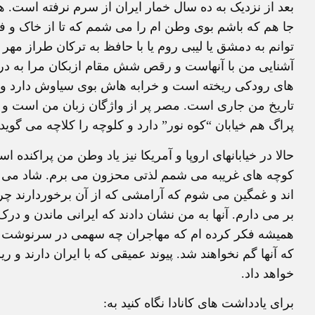
بعد از نزديک به ده سال خمار ايران از سرم نرفته است. هر
جا هم که باشم بوی وطن ام را می شمم که تا از خاک و فر
توانم به دمشق يا ليبی روم يا با حافظ به ترکان طراز م
آشنايی من با آنهاست و رقص شش مقام ازبکان مرا به درب
های رودکی ريخته است و خرابه هاش بوی سياوش دارد و ر
تاريخ من جاری است. مصر پر از واژگان زبان من است و
پراگ هم خيابان “کوه نور” دارد و کلوچه را کلاچه می گويد.
حالا در خيابانهای اروپا و آمريکا نيز ياد وطن من پراکنده
کوچه های غريبه می شمم لذتی محزون می برم. شاد می ش
اند و غمگين می شوم که آرامشی که از آن برخوردارند چرا در
بر می دارم. آنها به من نشان دادند که ايرانی ماندن و 
هميشه فکر کرده ام که مهاجران چه سهمی در سرنوشت سر
که آنها گم نخواهند شد. پيوند عميقی که با ايران دارند و ر
خواهد داد.
برای يادداشت های کانادا نگاه کنيد به: