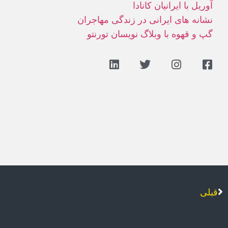
آوريل با ايرانيان کانادا
نشانه های ايرانی در زندگی مهاجران
گپ و قهوه با وبلاگ نويسان تورنتو
قبلی