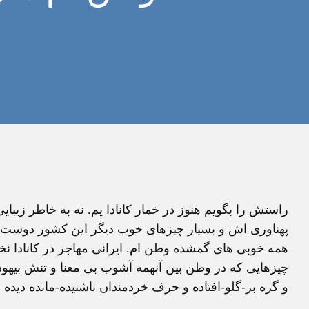
راستش را بگويم هنوز در خمار کانادا يم. نه به خاطر زيب
پهناوری اش و بسيار چيزهای خوب ديگر اين کشور دوست داشت
همه خوبی های گمشده وطن ام. ايرانی مهاجر در کانادا 
چيزهايی که در وطن بين آنهمه آشوب بی معنا و تنش بيهود
و گره بر-گلو-افتاده و حرف خردمندان ناشنيده-مانده ديده 