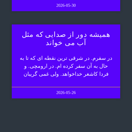
2026-05-30
همیشه دور از صدایی که مثل
آب می خواند
در سفرم. در شرقی ترین نقطه ای که تا به
حال به آن سفر کرده ام. در ارومچی. و
فردا کاشغر خداخواهد. ولی غمی گریبان
2026-05-26