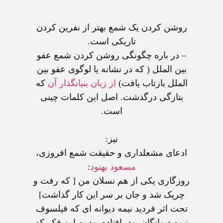
روشن کردن يک شمع بهتر از نفرين کردن
تاريکی است.
– در باره چگونگی روشن کردن شمع عفو
بين الملل ( که در نشانه يا لوگوی عفو بين
الملل بازتاب يافت)
از زبان بنيانگذار آن
که
بتازگی درگذشت. اصل اين کلمات چينی
است.
نيز:
ادعای مشعلداری و حقيقت شمع افروزی،
مسعود بهنود
:
روزگاری يکی از هم نسلان من [ که رفت و
چريک شد و جان بر سر اين کار گذاشت]
تحت اثر فرديد نيمه ديوانه ای که فيلسوف
نيمه ديوانگان بود، افتاده بود به اين فکر که