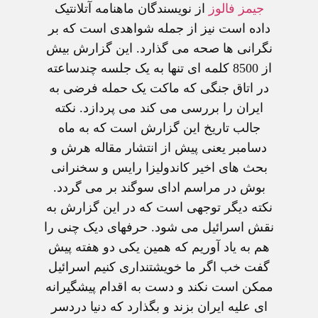
جيمز فالوز
از نويسندگان ماهنامه آتلانتيک
داده است نيز از جمله شواهدی است که بر
نگرانی ها صحه می گذارد. اين گزارش بيش
از 8500 کلمه ای تنها به يک جلسه چندساعته
در اتاق جنگی که ماکت يک حمله فرضی به
ايران را بررسی می کند می پردازد. نکته
جالب تاريخ اين گزارش است که به ماه
دسامبر يعنی پيش از انتشار مقاله هرش و
بحث های اخير کاندوليزا رايس و سخنرانی
بوش در مراسم ادای سوگند بر می گردد.
نکته ديگر توجهی است که در اين گزارش به
نقش اسرائيل می شود. حرفهای ديک چنی را
هم به ياد آوريم که همين يکی دو هفته پيش
گفت خب اگر ما خويشتنداری کنيم اسرائيل
ممکن است نکند و دست به اقدام پيشگيرانه
ای عليه ايران بزند و بگذارد که دنيا دردسر