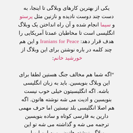
يکی از بهترين کارهای وبلاگی تا اينجا، به
دست چند دوست ناديده و نازنين مثل
پرستو
و
سيما
انجام شده و آن راه انداختن يک وبلاگ
انگليسی است تا مخاطبان عمدتا آمريکايی را
هدف قرار دهد:
Iranians for Peace
و اين هم
چند کلمه در باره نوشتن برای اين وبلاگ از
خورشيد خانم
:
“اگه شما هم مخالف جنگ هستين لطفا برای
اين وبلاگ بنويسين. بايد به زبان انگليسی
باشه. اگه انگليسيتون خيلی خوب نيست
بنويسين و اديت می شه نوشته هاتون. اگه
هم اصلا انگليسی بلد نيستين اما حرف مهمی
دارين به فارسی کوتاه و ساده بنويسين
ترجمه می شه و گذاشته می شه تو اين
وبلاگ. نوشته هاتون رو به اين ايميل