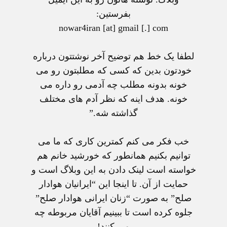
بفرستين:
nowar4iran [at] gmail [.] com
لطفا يک خط هم توضيح آخر نوشتتون درباره
خودتون بدين که کسی که مطلبتون رو می
خونه بدونه مطلب چه آدمی رو داره می
خونه. هدف اينه که نظر آدم های مختلف
گذاشته شه.”
خب فکر می کنم کمترين کاری که ما می
توانيم بکنيم همانطور که خورشيد خانم هم
خواسته است لينک دادن به اين وبلاگ است و
حمايت از آن. تا اينجا اين “ايرانيان هوادار
صلح” به صورت “زنان ايرانی هوادار صلح”
جلوه کرده است تا ببينيم آقايان مربوطه چه
می کنند!