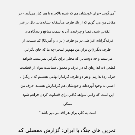
“
مي‌گويند «براي خودشان هم كه شده
بالاخره با هم كنار مي‌آيند.»
در
مقابل من مي گويم كه از يك طرف متأسفانه نشانه‌هايی دال بر غير
عقلاني شدن فضا
و چرخيدن آن به سمت منافع و ديدگاه‌های
فرقه‌گرايانه افراطی در دو طرف (ايران و آمريکا) كم نيست،
از
طرف ديگر (اين براي من مهم‌تر است) چه ما كه جاي نگراني
مي‌بينيم و چه دوستاني كه محلي براي نگراني نمي‌بينند، شواهد
قطعي (به اندازه‌اي كه در عرف و معمول سياست بتوان از قطعيت
حرف زد) نداريم. و هر دو طرف گرفتار ابهامي هستيم كه بازيگرانِ
اصلي به وجود آورده‌اند و خودشان هم گرفتارش هستند.
حرف من
اين است كه وقتي شواهد كافي براي قضاوت كردن فراهم شود،
ممكن
است به كلي براي هر اقدامي دير باشد.”
تمرين های جنگ با ايران:
گزارش
مفصلی که