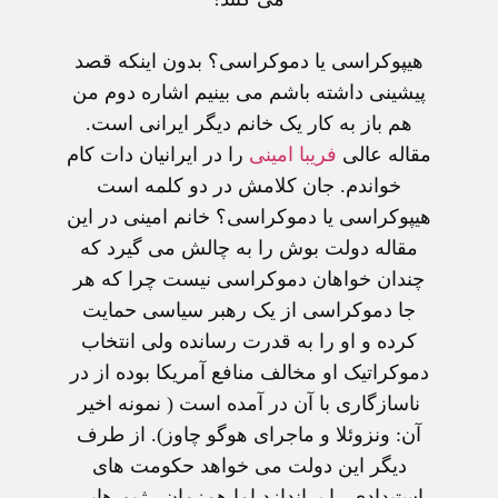
هيپوکراسی يا دموکراسی؟
بدون اينکه قصد
پيشينی داشته باشم می بينيم اشاره دوم من
هم باز به کار يک خانم ديگر ايرانی است.
مقاله عالی
فريبا امينی
را در ايرانيان دات کام
خواندم. جان کلامش در دو کلمه است
هيپوکراسی يا دموکراسی؟ خانم امينی در اين
مقاله دولت بوش را به چالش می گيرد که
چندان خواهان دموکراسی نيست چرا که هر
جا دموکراسی از يک رهبر سياسی حمايت
کرده و او را به قدرت رسانده ولی انتخاب
دموکراتيک او مخالف منافع آمريکا بوده از در
ناسازگاری با آن در آمده است ( نمونه اخير
آن: ونزوئلا و ماجرای هوگو چاوز). از طرف
ديگر اين دولت می خواهد حکومت های
استبدادی را براندازد اما همزمان رژيم هايی