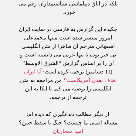
بلکه در اتاق ديپلماسی سياستمداران رقم می
خورد.
چکيده اين گزارش به فارسی در سايت ايران
امروز منتشر شده است منتها محمدعلی
اصفهانی مترجم آن ظاهرا از متن انگليسی
بی خبر بوده يا تنها عربی می دانسته است و
آن را بر اساس گزارش “الشرق الاوسط”
(11 دسامبر) ترجمه کرده است:
آيا ايران
هدف بعدی آمريکاست؟
من مراجعه به متن
انگليسی را توصيه می کنم تا اتکا به اين
ترجمه از ترجمه.
از ديگر مطالب دندانگيری که ديده ام:
مساله اصلی ما چيست؟ جنگ يا سقط جنين؟
اميد معماريان